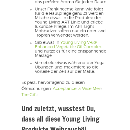
das perfekte Aroma für jeden Raum.
Unser Frankincense kann wie folgt
für die Hautpflege genutzt werden:
Mische etwas in die Produkte der
Young Living ART Linie und erlebe
luxuriöse Pflege. Im ART Light
Moisturizer sollten nur ein oder zwei
Tropfen verwendet werden.
Gib etwas in
Young Living V-6®
Enhanced Vegetable Oil Complex
und nutze es für eine entspannende
Massage.
Vernebele etwas während der Yoga
Übungen und maximiere so die
Vorteile der Zeit auf der Matte.
Es passt hervorragend zu diesen
Ölmischungen:
Acceptance
;
3 Wise Men
;
The Gift
;
Und zuletzt, wusstest Du,
dass all diese Young Living
Produkte Weihrauchöl