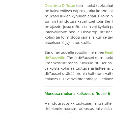
Dewdrop Diffuser
toimii sekä tuoksuha
on kaksi erillistä nappia, jotka kontrollo
mukaan lukien kynttilänlepatus -toimint
tunnin haihdutusaikavaihtoehtoja. Sen 
on ajastin, josta diffuuserin voi kytkeä p
intervallitoiminnolla. Dewdrop Diffuser
kotiisi tai toimistoosi samalla kun se tä
eteeristen öljyjen tuoksuilla.
Sano hei uudelle söpöliinillemme:
Feat
diffuuserille
. Tämä diffuuseri toimii sek
ilmankostuttimena, tuoksudiffuuserina,
valkoista kohinaa tuottavana laitteena. 
diffuuseri sisältää monia haihdutusvaih
erilaista LED-värivaihtoehtoa ja 5 erilai
Menossa mukana kulkevat diffuuserit
Haihduta suosikkituoksujasi missä sitte
sitä tietokoneessasi, autossasi tai vaikka