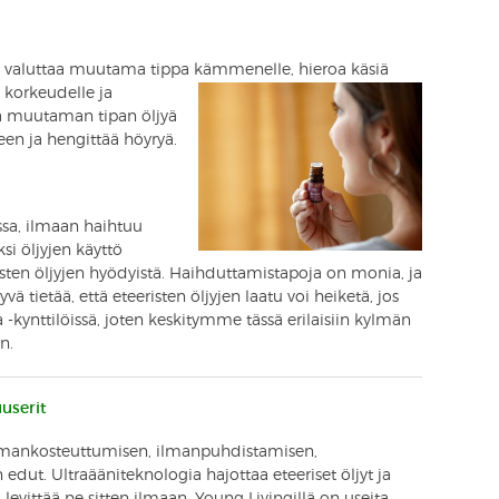
 on valuttaa muutama tippa kämmenelle, hieroa käsiä
 korkeudelle ja
tä muutaman tipan öljyä
en ja hengittää höyryä.
issa, ilmaan haihtuu
ksi öljyjen käyttö
isten öljyjen hyödyistä. Haihduttamistapoja on monia, ja
tietää, että eteeristen öljyjen laatu voi heiketä, jos
kynttilöissä, joten keskitymme tässä erilaisiin kylmän
n.
userit
ilmankosteuttumisen, ilmanpuhdistamisen,
ut. Ultraääniteknologia hajottaa eteeriset öljyt ja
levittää ne sitten ilmaan. Young Livingillä on useita