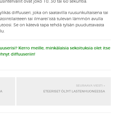
ntervallit ovat joko 10, 30 tai 60 sekuntia.
likäs diffuuseri, joka on saatavilla ruusunkultaisena tai
ointilaitteen tai ilmarei’istä tulevan lämmön avulla
autoosi. Se on kätevä tapa tehdä tylsän puuduttavasta
lu.
userisi? Kerro meille, minkälaisia sekoituksia olet itse
ehnyt diffuuseriin!
SEURAAVA VIESTI »
NA
ETEERISET ÖLJYT LASTENHUONEESSA