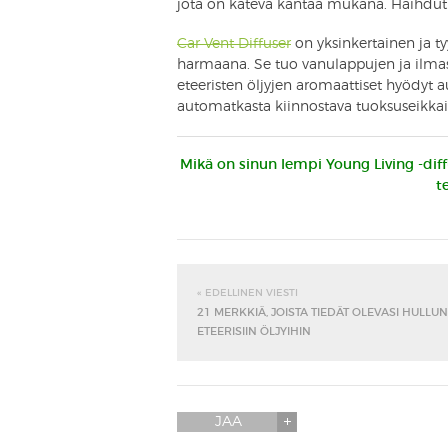
jota on kätevä kantaa mukana. Haihdutusi
Car Vent Diffuser
on yksinkertainen ja tyy
harmaana. Se tuo vanulappujen ja ilmast
eteeristen öljyjen aromaattiset hyödyt 
automatkasta kiinnostava tuoksuseikkai
Mikä on sinun lempi Young Living -diffu
t
« EDELLINEN VIESTI
21 MERKKIÄ, JOISTA TIEDÄT OLEVASI HULLU
ETEERISIIN ÖLJYIHIN
JAA