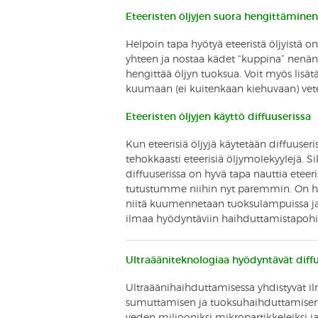
Eteeristen öljyjen suora hengittäminen
Helpoin tapa hyötyä eteeristä öljyistä
yhteen ja nostaa kädet “kuppina” nenän
hengittää öljyn tuoksua. Voit myös lisä
kuumaan (ei kuitenkaan kiehuvaan) vete
Eteeristen öljyjen käyttö diffuuserissa
Kun eteerisiä öljyjä käytetään diffuuser
tehokkaasti eteerisiä öljymolekyylejä. Si
diffuuserissa on hyvä tapa nauttia eteer
tutustumme niihin nyt paremmin. On hyvä 
niitä kuumennetaan tuoksulampuissa ja -
ilmaa hyödyntäviin haihduttamistapohi
Ultraääniteknologiaa hyödyntävät diffu
Ultraäänihaihduttamisessa yhdistyvät 
sumuttamisen ja tuoksuhaihduttamisen ed
veden miljooniksi mikropartikkeleiksi ja 