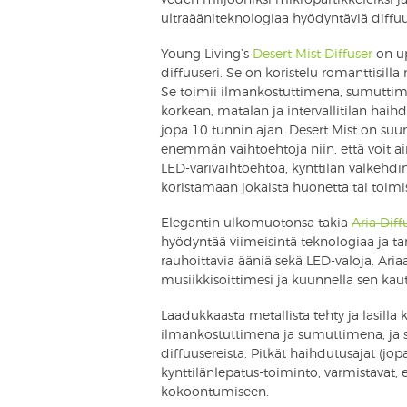
ultraääniteknologiaa hyödyntäviä diffu
Young Living’s
Desert Mist Diffuser
on up
diffuuseri. Se on koristelu romanttisilla 
Se toimii ilmankostuttimena, sumuttime
korkean, matalan ja intervallitilan ha
jopa 10 tunnin ajan. Desert Mist on s
enemmän vaihtoehtoja niin, että voit ai
LED-värivaihtoehtoa, kynttilän välkehdin
koristamaan jokaista huonetta tai toimi
Elegantin ulkomuotonsa takia
Aria Diff
hyödyntää viimeisintä teknologiaa ja tar
rauhoittavia ääniä sekä LED-valoja. Ari
musiikkisoittimesi ja kuunnella sen kau
Laadukkaasta metallista tehty ja lasilla 
ilmankostuttimena ja sumuttimena, ja 
diffuusereista. Pitkät haihdutusajat (jo
kynttilänlepatus-toiminto, varmistavat, e
kokoontumiseen.