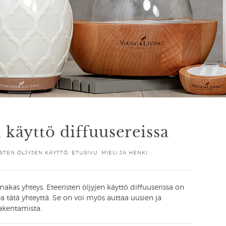
n käyttö diffuusereissa
STEN ÖLJYJEN KÄYTTÖ
,
ETUSIVU
,
MIELI JA HENKI
imakas yhteys. Eteeristen öljyjen käyttö diffuuserissa on
a tätä yhteyttä. Se on voi myös auttaa uusien ja
akentamista.