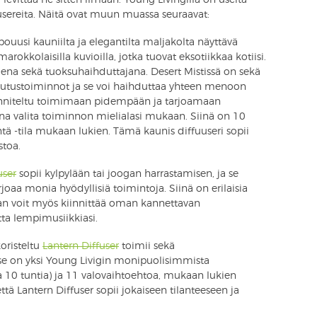
usereita. Näitä ovat muun muassa seuraavat:
ouusi kauniilta ja elegantilta maljakolta näyttävä
marokkolaisilla kuvioilla, jotka tuovat eksotiikkaa kotiisi.
na sekä tuoksuhaihduttajana. Desert Mistissä on sekä
ihdutustoiminnot ja se voi haihduttaa yhteen menoon
uunniteltu toimimaan pidempään ja tarjoamaan
na valita toiminnon mielialasi mukaan. Siinä on 10
tä -tila mukaan lukien. Tämä kaunis diffuuseri sopii
stoa.
user
sopii kylpylään tai joogan harrastamisen, ja se
joaa monia hyödyllisiä toimintoja. Siinä on erilaisia
aan voit myös kiinnittää oman kannettavan
tta lempimusiikkiasi.
koristeltu
Lantern Diffuser
toimii sekä
se on yksi Young Livigin monipuolisimmista
pa 10 tuntia) ja 11 valovaihtoehtoa, mukaan lukien
ttä Lantern Diffuser sopii jokaiseen tilanteeseen ja