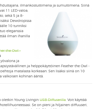
ihduttajana, ilmankostuttimena ja sumuttimena. Siinä
ivat 11 LED-valoa,
o, sekä 5 ja 8-
lisäksi Dewdropissa
äälle 10 tunniksi
 tuo eleganssia
yttää ilman ihanilla
her the Owl -
ä
 yövalona ja
Lapsiystävällinen ja helppokäyttöinen Feather the Owl -
toehtoja matalasta korkeaan. Sen lisäksi siinä on 10
sta valkoisen kohinan ääntä.
n oletkin Young Livingin
USB Diffuserilla
. Voit käyttää
 hotellihuoneessasi. Se on pieni ja hiljainen diffuuseri,