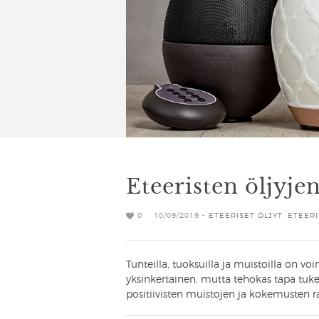
Eteeristen öljyje
0
10/09/2019 -
ETEERISET ÖLJYT
,
ETEERI
Tunteilla, tuoksuilla ja muistoilla on vo
yksinkertainen, mutta tehokas tapa tuke
positiivisten muistojen ja kokemusten r