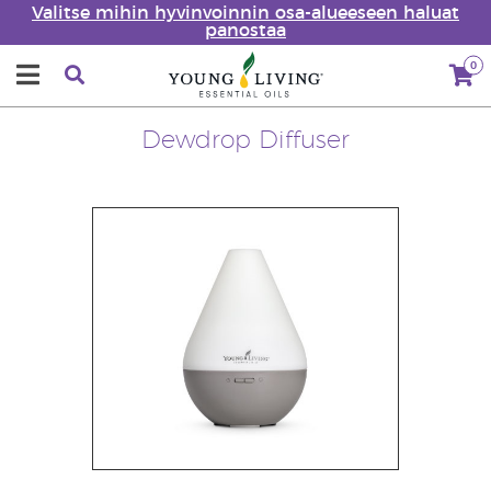
Valitse mihin hyvinvoinnin osa-alueeseen haluat
panostaa
0
Dewdrop Diffuser