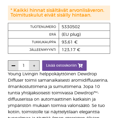
* Kaikki hinnat sisältävät arvonlisäveron.
Toimituskulut eivät sisälly hintaan.
5330502
TUOTENUMERO
(EU plug)
ERÄ
93,61 €
TUKKUKAUPPA
123,17 €
JÄLLEENMYYNTI
Lisää ostoskoriin
Young Livingin helppokäyttöinen Dewdrop
Diffuser toimii samanaikaisesti aromidiffuuserina,
ilmankostuttimena ja sumuttimena. Jopa 10
tuntia yhtäjaksoisesti toimivassa Dewdrop™-
diffuuserissa on automaattinen katkaisin ja
ympäristön mukaan toimiva valonsäätö. Se tuo
kotiin, toimistolle tai näyttelytilaan eleganttia