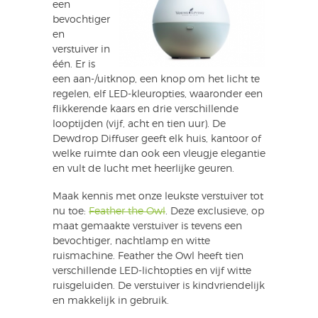
een
bevochtiger
en
verstuiver in
één. Er is
een aan-/uitknop, een knop om het licht te
regelen, elf LED-kleuropties, waaronder een
flikkerende kaars en drie verschillende
looptijden (vijf, acht en tien uur). De
Dewdrop Diffuser geeft elk huis, kantoor of
welke ruimte dan ook een vleugje elegantie
en vult de lucht met heerlijke geuren.
Maak kennis met onze leukste verstuiver tot
nu toe:
Feather the Owl
. Deze exclusieve, op
maat gemaakte verstuiver is tevens een
bevochtiger, nachtlamp en witte
ruismachine. Feather the Owl heeft tien
verschillende LED-lichtopties en vijf witte
ruisgeluiden. De verstuiver is kindvriendelijk
en makkelijk in gebruik.