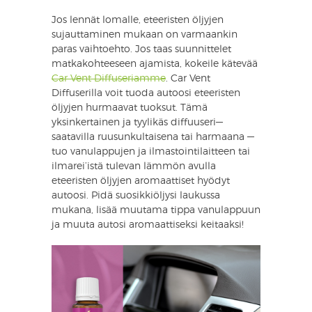
Jos lennät lomalle, eteeristen öljyjen
sujauttaminen mukaan on varmaankin
paras vaihtoehto. Jos taas suunnittelet
matkakohteeseen ajamista, kokeile kätevää
Car Vent Diffuseriamme
. Car Vent
Diffuserilla voit tuoda autoosi eteeristen
öljyjen hurmaavat tuoksut. Tämä
yksinkertainen ja tyylikäs diffuuseri—
saatavilla ruusunkultaisena tai harmaana —
tuo vanulappujen ja ilmastointilaitteen tai
ilmarei’istä tulevan lämmön avulla
eteeristen öljyjen aromaattiset hyödyt
autoosi. Pidä suosikkiöljysi laukussa
mukana, lisää muutama tippa vanulappuun
ja muuta autosi aromaattiseksi keitaaksi!