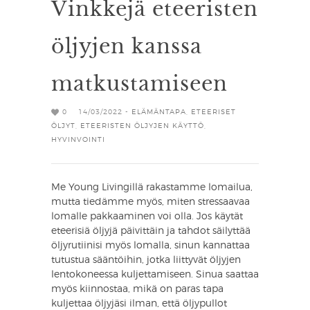
Vinkkejä eteeristen
öljyjen kanssa
matkustamiseen
0
14/03/2022 -
ELÄMÄNTAPA
,
ETEERISET
ÖLJYT
,
ETEERISTEN ÖLJYJEN KÄYTTÖ
,
HYVINVOINTI
Me Young Livingillä rakastamme lomailua,
mutta tiedämme myös, miten stressaavaa
lomalle pakkaaminen voi olla. Jos käytät
eteerisiä öljyjä päivittäin ja tahdot säilyttää
öljyrutiinisi myös lomalla, sinun kannattaa
tutustua sääntöihin, jotka liittyvät öljyjen
lentokoneessa kuljettamiseen. Sinua saattaa
myös kiinnostaa, mikä on paras tapa
kuljettaa öljyjäsi ilman, että öljypullot