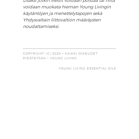
Lisäksi jotkin viestit voidaan poistaa tai niitä
voidaan muokata hieman Young Livingin
käytäntöjen ja menettelytapojen sekä
Yhdysvaltain liittovaltion määräysten
noudattamiseksi.
COPYRIGHT (C) 2020 – KAIKKI OIKEUDET
PIDÄTETÄÄN – YOUNG LIVING
YOUNG LIVING ESSENTIAL OILS