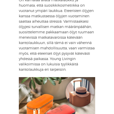
On kamalaa avata matkalaukku ja
huomata, että suosikkikosmetiikka on
vuotanut ympäri laukkua. Eteeristen öljyjen
kanssa matkustaessa öljyjen vuotaminen
saattaa aiheuttaa stressiä. Varmistaaksesi
öljyjesi turvallisen matkan määränpäähän,
suosittelemme pakkaamaan öljyt ruumaan
menevissä matkatavaroissa kätevään
kantolaukkuun, sillä tämä ei vain vähennä
vuotamisen mahdollisuutta, vaan varmistaa
myös, että eteeriset öljyt pysyvät kätevästi
yhdessä paikassa. Young Livingin
valikoimissa on lukuisia tyylikkäitä
kantolaukkuja eri tarpeisiin.