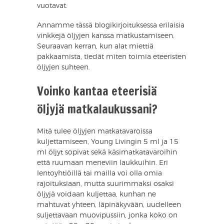
vuotavat.
Annamme tässä blogikirjoituksessa erilaisia
vinkkejä öljyjen kanssa matkustamiseen.
Seuraavan kerran, kun alat miettiä
pakkaamista, tiedät miten toimia eteeristen
öljyjen suhteen.
Voinko kantaa eteerisiä
öljyjä matkalaukussani?
Mitä tulee öljyjen matkatavaroissa
kuljettamiseen, Young Livingin 5 ml ja 15
ml öljyt sopivat sekä käsimatkatavaroihin
että ruumaan meneviin laukkuihin. Eri
lentoyhtiöillä tai mailla voi olla omia
rajoituksiaan, mutta suurimmaksi osaksi
öljyjä voidaan kuljettaa, kunhan ne
mahtuvat yhteen, läpinäkyvään, uudelleen
suljettavaan muovipussiin, jonka koko on