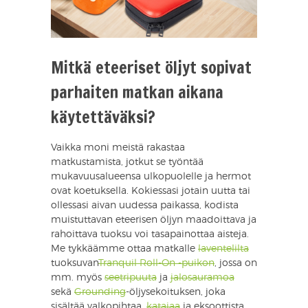
Mitkä eteeriset öljyt sopivat
parhaiten matkan aikana
käytettäväksi?
Vaikka moni meistä rakastaa
matkustamista, jotkut se työntää
mukavuusalueensa ulkopuolelle ja hermot
ovat koetuksella. Kokiessasi jotain uutta tai
ollessasi aivan uudessa paikassa, kodista
muistuttavan eteerisen öljyn maadoittava ja
rahoittava tuoksu voi tasapainottaa aisteja.
Me tykkäämme ottaa matkalle
laventelilta
tuoksuvan
Tranquil Roll-On -puikon
, jossa on
mm. myös
seetripuuta
ja
jalosauramoa
sekä
Grounding
-öljysekoituksen, joka
sisältää valkopihtaa,
katajaa
ja eksoottista