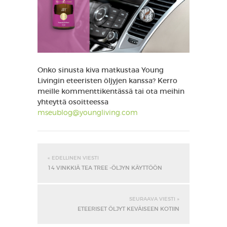
Onko sinusta kiva matkustaa Young
Livingin eteeristen öljyjen kanssa? Kerro
meille kommenttikentässä tai ota meihin
yhteyttä osoitteessa
mseublog@youngliving.com
« EDELLINEN VIESTI
14 VINKKIÄ TEA TREE -ÖLJYN KÄYTTÖÖN
SEURAAVA VIESTI »
ETEERISET ÖLJYT KEVÄISEEN KOTIIN