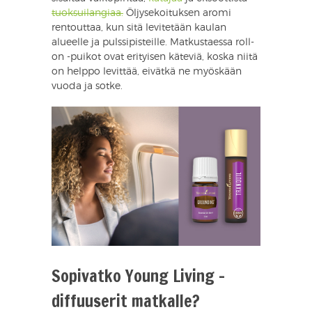
tuoksuilangiaa.
Öljysekoituksen aromi
rentouttaa, kun sitä levitetään kaulan
alueelle ja pulssipisteille. Matkustaessa roll-
on -puikot ovat erityisen käteviä, koska niitä
on helppo levittää, eivätkä ne myöskään
vuoda ja sotke.
Sopivatko Young Living -
diffuuserit matkalle?