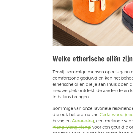
Welke etherische oliën zijn
Terwijl sommige mensen op reis gaan 
comfortzone geduwd en kan het behoorl
etherische oliën die je aan thuis doen 
nieuwe plek ontdekt, de aardende en 
in balans brengen.
Sommige van onze favoriete reisvriendel
die ook het aroma van
Cedarwood (ced
bevat, en
Grounding
, een melange van 
Ylang (ylang-ylang)
voor een geur die ont