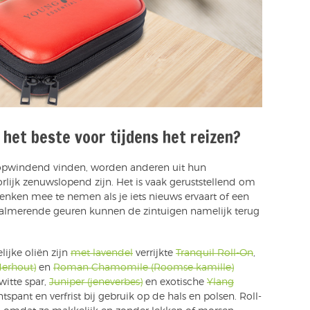
 het beste voor tijdens het reizen?
opwindend vinden, worden anderen uit hun
ijk zenuwslopend zijn. Het is vaak geruststellend om
denken mee te nemen als je iets nieuws ervaart of een
kalmerende geuren kunnen de zintuigen namelijk terug
ijke oliën zijn
met lavendel
verrijkte
Tranquil Roll-On
,
erhout)
en
Roman Chamomile (Roomse kamille)
witte spar,
Juniper (jeneverbes)
en exotische
Ylang
spant en verfrist bij gebruik op de hals en polsen. Roll-