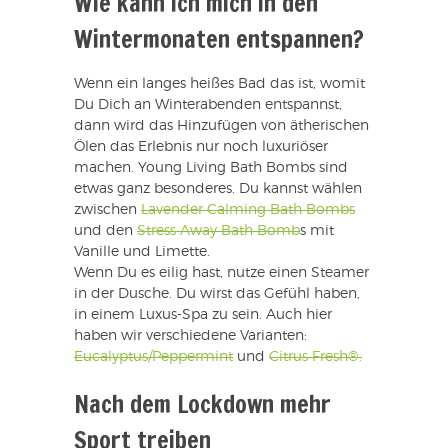
Wie kann ich mich in den
Wintermonaten entspannen?
Wenn ein langes heißes Bad das ist, womit
Du Dich an Winterabenden entspannst,
dann wird das Hinzufügen von ätherischen
Ölen das Erlebnis nur noch luxuriöser
machen. Young Living Bath Bombs sind
etwas ganz besonderes. Du kannst wählen
zwischen
Lavender Calming Bath Bombs
und den
Stress Away Bath Bomb
s mit
Vanille und Limette.
Wenn Du es eilig hast, nutze einen Steamer
in der Dusche. Du wirst das Gefühl haben,
in einem Luxus-Spa zu sein. Auch hier
haben wir verschiedene Varianten:
Eucalyptus/Peppermint
und
Citrus Fresh®.
Nach dem Lockdown mehr
Sport treiben