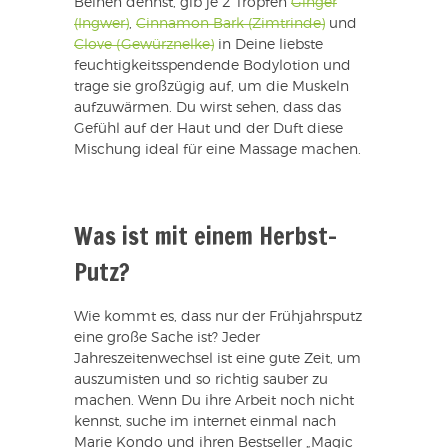
Beinen dehnst, gib je 2 Tropfen
Ginger
(Ingwer)
,
Cinnamon Bark (Zimtrinde)
und
Clove (Gewürznelke)
in Deine liebste
feuchtigkeitsspendende Bodylotion und
trage sie großzügig auf, um die Muskeln
aufzuwärmen. Du wirst sehen, dass das
Gefühl auf der Haut und der Duft diese
Mischung ideal für eine Massage machen.
Was ist mit einem Herbst-
Putz?
Wie kommt es, dass nur der Frühjahrsputz
eine große Sache ist? Jeder
Jahreszeitenwechsel ist eine gute Zeit, um
auszumisten und so richtig sauber zu
machen. Wenn Du ihre Arbeit noch nicht
kennst, suche im internet einmal nach
Marie Kondo und ihren Bestseller „Magic