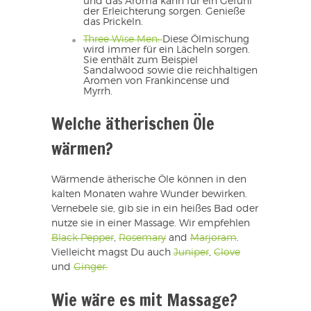
und das Aroma kann für ein Gefühl
der Erleichterung sorgen. Genieße
das Prickeln.
Three Wise Men:
Diese Ölmischung
wird immer für ein Lächeln sorgen.
Sie enthält zum Beispiel
Sandalwood sowie die reichhaltigen
Aromen von Frankincense und
Myrrh.
Welche ätherischen Öle
wärmen?
Wärmende ätherische Öle können in den
kalten Monaten wahre Wunder bewirken.
Vernebele sie, gib sie in ein heißes Bad oder
nutze sie in einer Massage. Wir empfehlen
Black Pepper
,
Rosemary
and
Marjoram
.
Vielleicht magst Du auch
Juniper
,
Clove
und
Ginger.
Wie wäre es mit Massage?