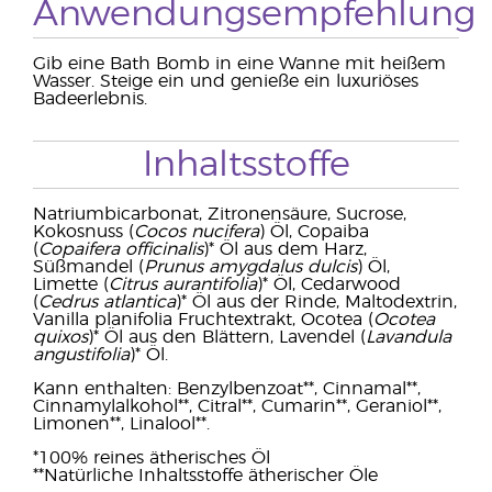
Anwendungsempfehlung
Gib eine Bath Bomb in eine Wanne mit heißem
Wasser. Steige ein und genieße ein luxuriöses
Badeerlebnis.
Inhaltsstoffe
Natriumbicarbonat, Zitronensäure, Sucrose,
Kokosnuss (
Cocos nucifera
) Öl, Copaiba
(
Copaifera officinalis
)* Öl aus dem Harz,
Süßmandel (
Prunus amygdalus dulcis
) Öl,
Limette (
Citrus aurantifolia
)* Öl, Cedarwood
(
Cedrus atlantica
)* Öl aus der Rinde, Maltodextrin,
Vanilla planifolia Fruchtextrakt, Ocotea (
Ocotea
quixos
)* Öl aus den Blättern, Lavendel (
Lavandula
angustifolia
)* Öl.
Kann enthalten: Benzylbenzoat**, Cinnamal**,
Cinnamylalkohol**, Citral**, Cumarin**, Geraniol**,
Limonen**, Linalool**.
*100% reines ätherisches Öl
**Natürliche Inhaltsstoffe ätherischer Öle