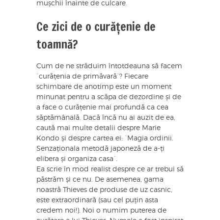
mușchii înainte de culcare.
Ce zici de o curățenie de
toamnă?
Cum de ne străduim întotdeauna să facem
`curățenia de primăvară`? Fiecare
schimbare de anotimp este un moment
minunat pentru a scăpa de dezordine și de
a face o curățenie mai profundă ca cea
săptămânală. Dacă încă nu ai auzit de ea,
caută mai multe detalii despre Marie
Kondo și despre cartea ei: `Magia ordinii.
Senzaționala metodă japoneză de a-ți
elibera și organiza casa`.
Ea scrie în mod realist despre ce ar trebui să
păstrăm și ce nu. De asemenea, gama
noastră Thieves de produse de uz casnic,
este extraordinară (sau cel puțin asta
credem noi!). Noi o numim puterea de