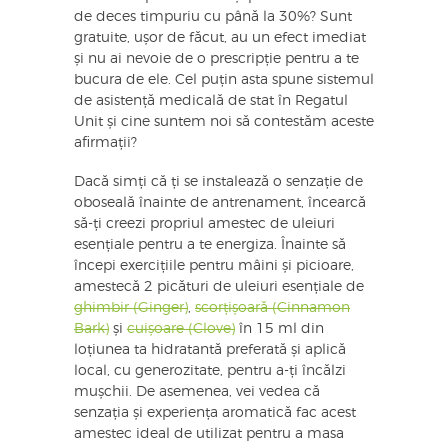
de deces timpuriu cu până la 30%? Sunt
gratuite, ușor de făcut, au un efect imediat
și nu ai nevoie de o prescripție pentru a te
bucura de ele. Cel puțin asta spune sistemul
de asistență medicală de stat în Regatul
Unit și cine suntem noi să contestăm aceste
afirmații?
Dacă simți că ți se instalează o senzație de
oboseală înainte de antrenament, încearcă
să-ți creezi propriul amestec de uleiuri
esențiale pentru a te energiza. Înainte să
începi exercițiile pentru mâini și picioare,
amestecă 2 picături de uleiuri esențiale de
ghimbir (Ginger)
,
scorțișoară (Cinnamon
Bark)
și
cuișoare (Clove)
în 15 ml din
loțiunea ta hidratantă preferată și aplică
local, cu generozitate, pentru a-ți încălzi
mușchii. De asemenea, vei vedea că
senzația și experiența aromatică fac acest
amestec ideal de utilizat pentru a masa