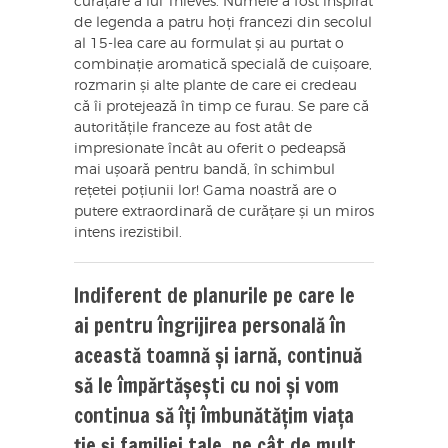
curățare a lui Thieves. Numele a fost inspirat
de legenda a patru hoți francezi din secolul
al 15-lea care au formulat și au purtat o
combinație aromatică specială de cuișoare,
rozmarin și alte plante de care ei credeau
că îi protejează în timp ce furau. Se pare că
autoritățile franceze au fost atât de
impresionate încât au oferit o pedeapsă
mai ușoară pentru bandă, în schimbul
rețetei poțiunii lor! Gama noastră are o
putere extraordinară de curățare și un miros
intens irezistibil.
Indiferent de planurile pe care le
ai pentru îngrijirea personală în
această toamnă și iarnă, continuă
să le împărtășești cu noi și vom
continua să îți îmbunătățim viața
ție și familiei tale, pe cât de mult