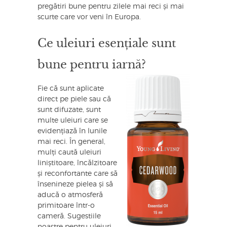
pregătiri bune pentru zilele mai reci și mai
scurte care vor veni în Europa.
Ce uleiuri esențiale sunt
bune pentru iarnă?
Fie că sunt aplicate
direct pe piele sau că
sunt difuzate, sunt
multe uleiuri care se
evidențiază în lunile
mai reci. În general,
mulți caută uleiuri
liniștitoare, încălzitoare
și reconfortante care să
însenineze pielea și să
aducă o atmosferă
primitoare într-o
cameră. Sugestiile
noastre pentru uleiuri