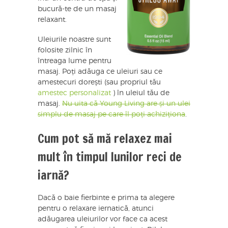
bucură-te de un masaj
relaxant.
Uleiurile noastre sunt
folosite zilnic în
întreaga lume pentru
masaj. Poți adăuga ce uleiuri sau ce
amestecuri dorești (sau propriul tău
amestec personalizat
) în uleiul tău de
masaj.
Nu uita că Young Living are și un ulei
simplu de masaj pe care îl poți achiziționa
.
Cum pot să mă relaxez mai
mult în timpul lunilor reci de
iarnă?
Dacă o baie fierbinte e prima ta alegere
pentru o relaxare iernatică, atunci
adăugarea uleiurilor vor face ca acest