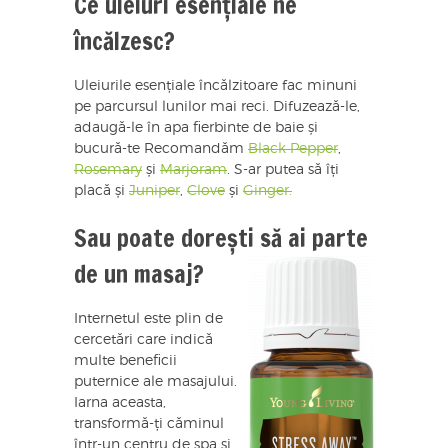
Ce uleiuri esențiale ne
încălzesc?
Uleiurile esențiale încălzitoare fac minuni
pe parcursul lunilor mai reci. Difuzează-le,
adaugă-le în apa fierbinte de baie și
bucură-te Recomandăm
Black Pepper
,
Rosemary
și
Marjoram
. S-ar putea să îți
placă și
Juniper
,
Clove
și
Ginger.
Sau poate dorești să ai parte
de un masaj?
Internetul este plin de
cercetări care indică
multe beneficii
puternice ale masajului.
Iarna aceasta,
transformă-ți căminul
într-un centru de spa și