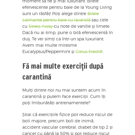
moment să fie și mai luxuriant. Bilele
efervescente pentru baie de la Young Living
sunt un răsfăț! Poți alege dintre
Bilele
calmante pentru baie cu lavandă
sau cele
cu
Stress Away
cu note de vanilie și limete.
Dacă nu ai timp, pune o bilă efervescentă în
duș. Te vei simți ca într-un spa luxuriant.
Avem mai multe miresme
Eucalyptus/Peppermint și
Citrus Fresh®
.
Fă mai multe exerciții după
carantină
Mulți dintre noi nu mai suntem acum în
carantină și putem face exerciții. Cum îți
poți îmbunătăți antrenamentele?
Știai că exercițiile fizice pot reduce riscul de
boli majore, precum boli de inimă,
accident vascular cerebral, diabet de tip 2 și
cancer cu până la 50% și pot reduce riscul