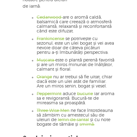
de iarnă:
Cedarwood
are o aromă caldă,
balsamică care creează o atmosferă
calmantă, relaxantă și reconfortantă
când este difuzat.
Frankincense
se potrivește cu
sezonul, este un ulei bogat și vei avea
nevoie doar de câteva picături
pentru a-ți îmbunătăți perspectiva.
Mușcata
este o plantă perenă favorită
și are un miros minunat de înălțător,
calmant și floral.
Orange
nu ar trebui să fie uitat, chiar
dacă este un ulei atât de familiar.
Are un miros senin, bogat și vesel.
Peppermint
aduce
bucurie
iar aroma
sa e revigorantă. Bucură-te de
mireasma sa proaspătă.
Three Wise Men
ne face întotdeauna
să zâmbim cu amestecul său de
uleiuri de
lemn de santal
și cu note
bogate de tămâie și
smirnă.