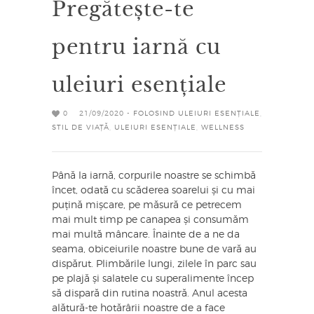
Pregătește-te
pentru iarnă cu
uleiuri esențiale
0
21/09/2020 -
FOLOSIND ULEIURI ESENȚIALE
,
STIL DE VIAȚĂ
,
ULEIURI ESENȚIALE
,
WELLNESS
Până la iarnă, corpurile noastre se schimbă
încet, odată cu scăderea soarelui și cu mai
puțină mișcare, pe măsură ce petrecem
mai mult timp pe canapea și consumăm
mai multă mâncare. Înainte de a ne da
seama, obiceiurile noastre bune de vară au
dispărut. Plimbările lungi, zilele în parc sau
pe plajă și salatele cu superalimente încep
să dispară din rutina noastră. Anul acesta
alătură-te hotărârii noastre de a face