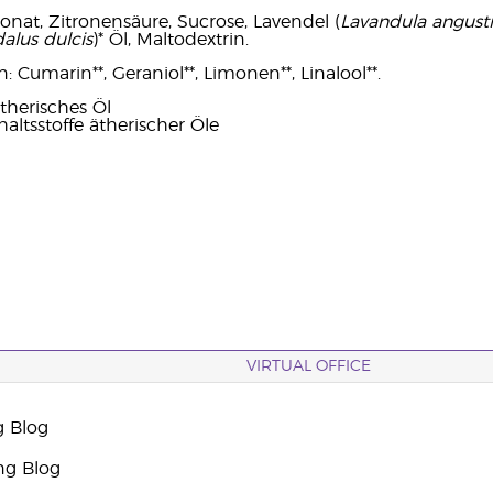
nat, Zitronensäure, Sucrose, Lavendel (
Lavandula angusti
lus dulcis
)* Öl, Maltodextrin.
 Cumarin**, Geraniol**, Limonen**, Linalool**.
therisches Öl
haltsstoffe ätherischer Öle
VIRTUAL OFFICE
g Blog
ng Blog