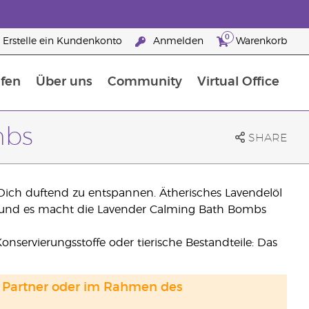
0
Erstelle ein Kundenkonto
Anmelden
Warenkorb
fen
Über uns
Community
Virtual Office
flege
rfahre mehr über Nährstoffe
Der Young Living Guide zu Nahrungsergänzungsmitteln
ie man ätherische Öle verwendet
25 raisons de devenir Partenaire de la marque
mbs
SHARE
 Dich duftend zu entspannen. Ätherisches Lavendelöl
n und es macht die Lavender Calming Bath Bombs
onservierungsstoffe oder tierische Bestandteile: Das
and Partner oder im Rahmen des