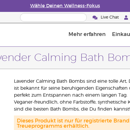
Wähle Deinen Wellness-Fokus
Live Chat
Mehr erfahren
Einkau
Die Geschichte von ätherischen Öle
Leitfaden für ätherische Öle
Alles über Diffusoren für ätherische Öle
Letzte Chance: 50 % Rabatt auf Hautp
E
W
vender Calming Bath Bo
Lavender Calming Bath Bombs sind eine tolle Art,
ist bekannt für seine beruhigenden Eigenschafte
perfekt zum Entspannen nach einem langen Tag.
Veganer-freundlich, ohne Farbstoffe, synthetische K
sind die besten Bath Bombs, die Du finden kannst!
Dieses Produkt ist nur für registrierte Br
Treueprogramms erhältlich.