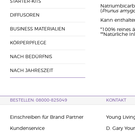
STARTER-KITS
Natriumbicarbo
(
Prunus amygda
DIFFUSOREN
Kann enthalten:
BUSINESS MATERIALIEN
*100% reines ä
**Natürliche In
KÖRPERPFLEGE
NACH BEDÜRFNIS
NACH JAHRESZEIT
BESTELLEN: 08000-825049
KONTAKT
Einschreiben für Brand Partner
Young Livin
Kundenservice
D. Gary You