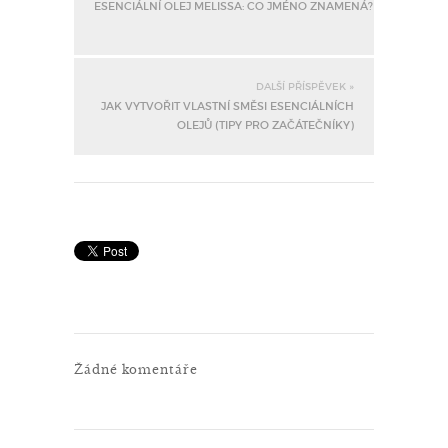
ESENCIÁLNÍ OLEJ MELISSA: CO JMÉNO ZNAMENÁ?
DALŠÍ PŘÍSPĚVEK »
JAK VYTVOŘIT VLASTNÍ SMĚSI ESENCIÁLNÍCH
OLEJŮ (TIPY PRO ZAČÁTEČNÍKY)
Žádné komentáře