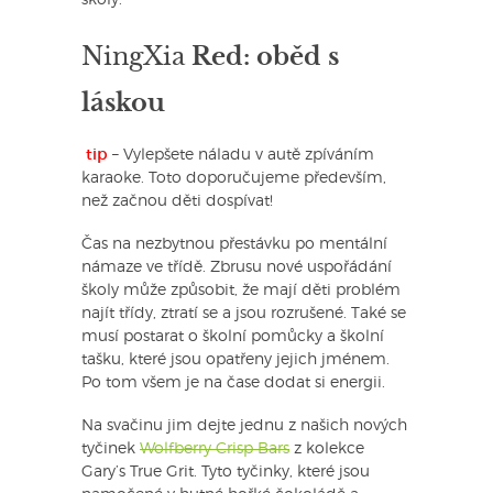
NingXia
Red: oběd s
láskou
tip
– Vylepšete náladu v autě zpíváním
karaoke. Toto doporučujeme především,
než začnou děti dospívat!
Čas na nezbytnou přestávku po mentální
námaze ve třídě. Zbrusu nové uspořádání
školy může způsobit, že mají děti problém
najít třídy, ztratí se a jsou rozrušené. Také se
musí postarat o školní pomůcky a školní
tašku, které jsou opatřeny jejich jménem.
Po tom všem je na čase dodat si energii.
Na svačinu jim dejte jednu z našich nových
tyčinek
Wolfberry Crisp Bars
z kolekce
Gary’s True Grit. Tyto tyčinky, které jsou