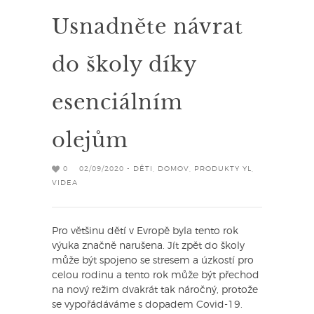
Usnadněte návrat
do školy díky
esenciálním
olejům
0
02/09/2020 -
DĚTI
,
DOMOV
,
PRODUKTY YL
,
VIDEA
Pro většinu dětí v Evropě byla tento rok
výuka značně narušena. Jít zpět do školy
může být spojeno se stresem a úzkostí pro
celou rodinu a tento rok může být přechod
na nový režim dvakrát tak náročný, protože
se vypořádáváme s dopadem Covid-19.