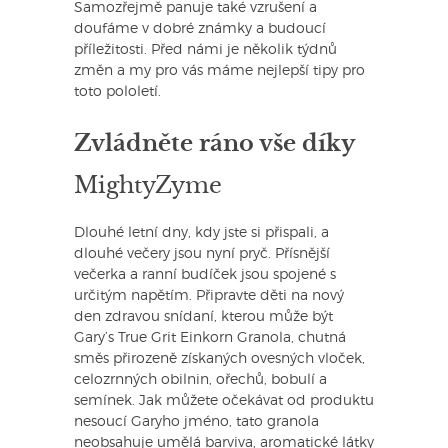
Samozřejmě panuje také vzrušení a
doufáme v dobré známky a budoucí
příležitosti. Před námi je několik týdnů
změn a my pro vás máme nejlepší tipy pro
toto pololetí.
Zvládněte ráno vše díky
MightyZyme
Dlouhé letní dny, kdy jste si přispali, a
dlouhé večery jsou nyní pryč. Přísnější
večerka a ranní budíček jsou spojené s
určitým napětím. Připravte děti na nový
den zdravou snídaní, kterou může být
Gary’s True Grit Einkorn Granola, chutná
směs přirozeně získaných ovesných vloček,
celozrnných obilnin, ořechů, bobulí a
semínek. Jak můžete očekávat od produktu
nesoucí Garyho jméno, tato granola
neobsahuje umělá barviva, aromatické látky