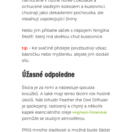
namočené v hutné hořké čokoládě a
ochucené sladkým kokosem a kustovnicí,
chutnají jako dekadentní pochoutka, ale
obsahují uspokojující živiny.
Nebo jim přibalte sáček s nápojem NingXia
Red®, který má skvělou chuť kustovnice.
tip
– Ke svačině přidejte povzbudivý vzkaz,
básničku nebo myšlenku, abyste jim dodali
sílu.
Úžasné odpoledne
Škola je za nimi a následuje spousta
kroužků. A také mají tento školní rok hodně
úkolů. Náš difuzér Feather the Owl Diffuser
je spokojený, radostný a chytrý a několik
kapek esenciálního oleje
Highest Potential
pomůže se studijní atmosférou.
Příliš mnoho sladkostí si možná bude žádat