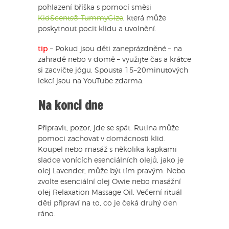
pohlazení bříška s pomocí směsi
KidScents® TummyGize
, která může
poskytnout pocit klidu a uvolnění.
tip
– Pokud jsou děti zaneprázdněné – na
zahradě nebo v domě – využijte čas a krátce
si zacvičte jógu. Spousta 15–20minutových
lekcí jsou na YouTube zdarma.
Na konci dne
Připravit, pozor, jde se spát. Rutina může
pomoci zachovat v domácnosti klid.
Koupel nebo masáž s několika kapkami
sladce vonících esenciálních olejů, jako je
olej Lavender, může být tím pravým. Nebo
zvolte esenciální olej Owie nebo masážní
olej Relaxation Massage Oil. Večerní rituál
děti připraví na to, co je čeká druhý den
ráno.