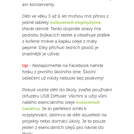
ani konzervanty.
Děti ve věku 3 až 6 let mohou mít přínos z
jedné tablety
KidScents® MightyZyme
třikrát denně. Tento doplněk stravy má
podobu žvýkacích tablet a obsahuje prášek
z kořene mrkve a kapku oleje z máty
peprné. Díky příchuti lesních plodů je
snadnější je užívat.
tip
– Nezapomeňte na Facebook nahrát
fotku z prvního školního dne. Školní
oblečení už nikdy nebude bez poskvrny!
Pokud vozíte děti do školy, zvažte používání
difuzéru USB Diffuser. Všichni si užijí vůni
našeho esenciálního oleje
KidScents®
GeneYus
. Je to perfektní směs k
rozptylování, zatímco se děti soustředí na
projekty nebo domácí úkoly. Je to pouze
jeden z esenciálních olejů pro návrat do
školy.