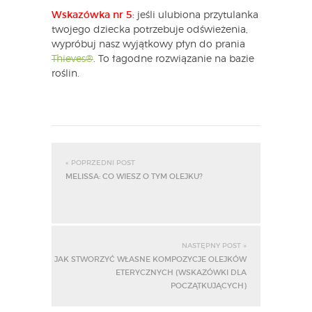
Wskazówka nr 5:
jeśli ulubiona przytulanka
twojego dziecka potrzebuje odświeżenia,
wypróbuj nasz wyjątkowy płyn do prania
Thieves®
. To łagodne rozwiązanie na bazie
roślin.
« POPRZEDNI POST
MELISSA: CO WIESZ O TYM OLEJKU?
NASTĘPNY POST »
JAK STWORZYĆ WŁASNE KOMPOZYCJE OLEJKÓW
ETERYCZNYCH (WSKAZÓWKI DLA
POCZĄTKUJĄCYCH)