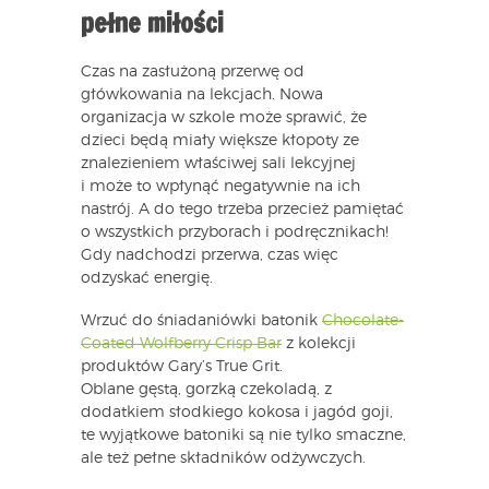
pełne miłości
Czas na zasłużoną przerwę od
główkowania na lekcjach. Nowa
organizacja w szkole może sprawić, że
dzieci będą miały większe kłopoty ze
znalezieniem właściwej sali lekcyjnej
i może to wpłynąć negatywnie na ich
nastrój. A do tego trzeba przecież pamiętać
o wszystkich przyborach i podręcznikach!
Gdy nadchodzi przerwa, czas więc
odzyskać energię.
Wrzuć do śniadaniówki batonik
Chocolate-
Coated Wolfberry Crisp Bar
z kolekcji
produktów Gary’s True Grit.
Oblane gęstą, gorzką czekoladą, z
dodatkiem słodkiego kokosa i jagód goji,
te wyjątkowe batoniki są nie tylko smaczne,
ale też pełne składników odżywczych.