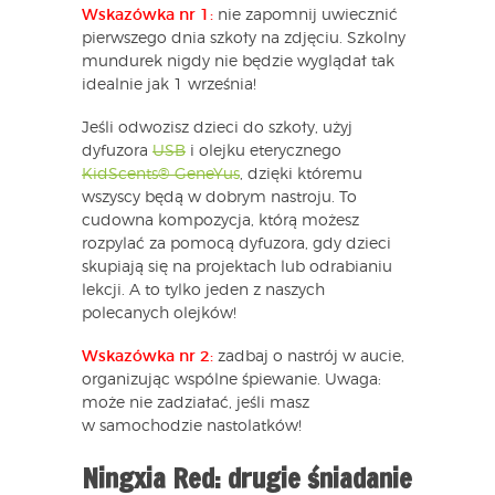
Wskazówka nr 1:
nie zapomnij uwiecznić
pierwszego dnia szkoły na zdjęciu. Szkolny
mundurek nigdy nie będzie wyglądał tak
idealnie jak 1 września!
Jeśli odwozisz dzieci do szkoły, użyj
dyfuzora
USB
i olejku eterycznego
KidScents® GeneYus
, dzięki któremu
wszyscy będą w dobrym nastroju. To
cudowna kompozycja, którą możesz
rozpylać za pomocą dyfuzora, gdy dzieci
skupiają się na projektach lub odrabianiu
lekcji. A to tylko jeden z naszych
polecanych olejków!
Wskazówka nr 2:
zadbaj o nastrój w aucie,
organizując wspólne śpiewanie. Uwaga:
może nie zadziałać, jeśli masz
w samochodzie nastolatków!
Ningxia Red: drugie śniadanie