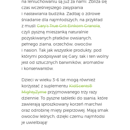
na leniuchowaniu są już za nami. Zbliża się
czas wcześniejszego zasypiania
i nastawiania budzika. Zadbaj o zdrowe
śniadanie dla najmłodszych, na przykład
z musli
Gary’s True Grit Einkorn Granola
,
czyli pyszną mieszanką naturalnie
pozyskiwanych płatków owsianych,
pełnego ziarna, orzechów, owoców
i nasion. Tak jak wszystkie produkty, pod
którymi podpisywał się Gary, tak i ten wolny
jest od sztucznych barwników, aromatów
i konserwantów.
Dzieci w wieku 3-6 lat mogą również
korzystać z suplementu
KidScents®
MightyZyme
przyjmowanego trzy razy
dziennie. To pyszne tabletki do ssania, które
zawierają sproszkowany korzeń marchwi
oraz odrobinę mięty pieprzowej. Mają smak
owoców leśnych, dzięki czemu najmłodsi
je uwielbiają!