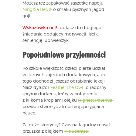
Możesz też zapakować saszetkę napoju
NingXia Red®
o smaku pysznych jagód
goji.
Wskazówka nr 3:
dołącz do drugiego
śniadania dodający motywacji liścik,
sentencję lub wierszyk.
Popołudniowe przyjemności
Po szkole większość dzieci bierze udział
w licznych zajęciach dodatkowych, a do
tego dochodzi jeszcze odrabianie lekcji.
Nasz dyfuzor
Feather the Owl
to radosny,
sprytny dodatek, który w połączeniu
z kilkoma kroplami olejku
Highest Potential
pozwoli stworzyć atmosferę sprzyjającą
nauce.
Za dużo słodyczy? Czas na łagodny masaż
brzuszka z olejkiem
KidScents®