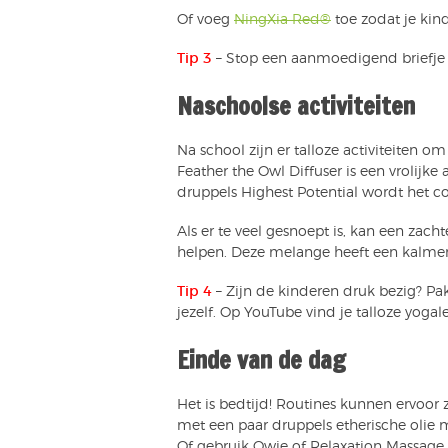
Of voeg
NingXia Red®
toe zodat je kin
Tip 3
– Stop een aanmoedigend briefje
Naschoolse activiteiten
Na school zijn er talloze activiteiten 
Feather the Owl Diffuser is een vrolijk
druppels Highest Potential wordt het 
Als er te veel gesnoept is, kan een za
helpen. Deze melange heeft een kalmer
Tip 4
– Zijn de kinderen druk bezig? P
jezelf. Op YouTube vind je talloze yogal
Einde van de dag
Het is bedtijd! Routines kunnen ervoor z
met een paar druppels etherische olie m
Of gebruik Owie of Relaxation Massage 