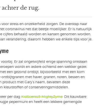
achter de rug.
 voor stress en onzekerheid zorgen. De overstap naar
et coronavirus net dat beetje moeilijker. Er is natuurlijk
e cijfers behaald worden en kansen genomen worden.
an verandering, daarom hebben we enkele tips voor je.
yme
is voorbij. Er zal ongetwijfeld enige spanning ontstaan
 geroepen wordt en iedere ochtend een wekker gezet
et een gezond ontbijt, bijvoorbeeld met een kom
re ontbijtgranen met haver, granen, noten, bessen en
n product met Gary’s naam, bevatten deze
n kleurstoffen of conserveringsmiddelen.
 keer per dag
KidScents® MightyZyme.
Dit kauwbare
leugje pepermunt en heeft een lekkere gemengde