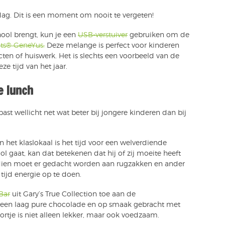
dag. Dit is een moment om nooit te vergeten!
hool brengt, kun je een
USB-verstuiver
gebruiken om de
ts® GeneYus.
Deze melange is perfect voor kinderen
ten of huiswerk. Het is slechts een voorbeeld van de
ze tijd van het jaar.
e lunch
past wellicht net wat beter bij jongere kinderen dan bij
 het klaslokaal is het tijd voor een welverdiende
ol gaat, kan dat betekenen dat hij of zij moeite heeft
ndien moet er gedacht worden aan rugzakken en ander
tijd energie op te doen.
Bar
uit Gary’s True Collection toe aan de
n een laag pure chocolade en op smaak gebracht met
ortje is niet alleen lekker, maar ook voedzaam.