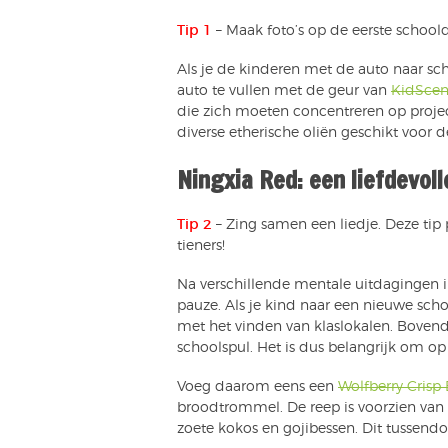
Tip 1
– Maak foto’s op de eerste school
Als je de kinderen met de auto naar sc
auto te vullen met de geur van
KidScen
die zich moeten concentreren op projec
diverse etherische oliën geschikt voor de
Ningxia Red: een liefdevoll
Tip 2
– Zing samen een liedje. Deze tip 
tieners!
Na verschillende mentale uitdagingen in
pauze. Als je kind naar een nieuwe scho
met het vinden van klaslokalen. Bove
schoolspul. Het is dus belangrijk om op 
Voeg daarom eens een
Wolfberry Crisp 
broodtrommel. De reep is voorzien va
zoete kokos en gojibessen. Dit tussendo