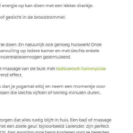
d energie op kan doen met een lekker drankje.
 of gedicht in de broodtrommel.
om te doen. En natuurlijk ook genoeg huiswerk! Onze
e aanvulling op iedere kamer en met slechts enkele
concentratievermogen gestimuleerd.
chte massage van de buik met
KidScents® TummyGize
end effect.
ak dan je yogamat erbij en neem een momentje voor
essen die slechts vijftien of twintig minuten duren.
orgen dat alles rustig blijft in huis. Een bad of massage
et een zoete geur, bijvoorbeeld Lavender, zijn perfect.
Oil. Een avondroutine helpt kinderen voor te bereiden