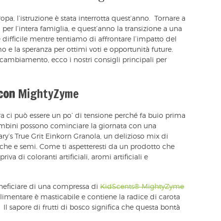
pa, l’istruzione è stata interrotta quest’anno. Tornare a
 per l’intera famiglia, e quest’anno la transizione a una
ifficile mentre tentiamo di affrontare l’impatto del
o e la speranza per ottimi voti e opportunità future.
cambiamento, ecco i nostri consigli principali per
 con
MightyZyme
ra ci può essere un po’ di tensione perché fa buio prima
 bambini possono cominciare la giornata con una
y’s True Grit Einkorn Granola, un delizioso mix di
bacche e semi. Come ti aspetteresti da un prodotto che
va di coloranti artificiali, aromi artificiali e
eneficiare di una compressa di
KidScents® MightyZyme
alimentare è masticabile e contiene la radice di carota
 Il sapore di frutti di bosco significa che questa bontà