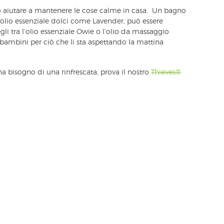
uò aiutare a mantenere le cose calme in casa. Un bagno
lio essenziale dolci come Lavender, può essere
li tra l’olio essenziale Owie o l’olio da massaggio
i bambini per ciò che li sta aspettando la mattina
 ha bisogno di una rinfrescata, prova il nostro
Thieves®