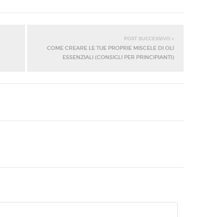
POST SUCCESSIVO »
COME CREARE LE TUE PROPRIE MISCELE DI OLI
ESSENZIALI (CONSIGLI PER PRINCIPIANTI)