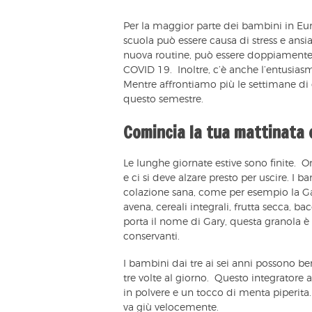
Per la maggior parte dei bambini in Euro
scuola può essere causa di stress e ansia
nuova routine, può essere doppiamente d
COVID 19. Inoltre, c’è anche l’entusiasm
Mentre affrontiamo più le settimane di 
questo semestre.
Comincia la tua mattinata
Le lunghe giornate estive sono finite. O
e ci si deve alzare presto per uscire. I
colazione sana, come per esempio la Gar
avena, cereali integrali, frutta secca, 
porta il nome di Gary, questa granola è pri
conservanti.
I bambini dai tre ai sei anni possono b
tre volte al giorno. Questo integratore 
in polvere e un tocco di menta piperita.
va giù velocemente.