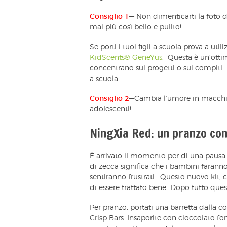
Consiglio 1
— Non dimenticarti la foto 
mai più così bello e pulito!
Se porti i tuoi figli a scuola prova a uti
KidScents® GeneYus
. Questa è un’otti
concentrano sui progetti o sui compiti. Q
a scuola.
Consiglio 2
—Cambia l’umore in macchin
adolescenti!
NingXia Red: un pranzo co
È arrivato il momento per di una pausa
di zecca significa che i bambini faranno 
sentiranno frustrati. Questo nuovo kit,
di essere trattato bene Dopo tutto quest
Per pranzo, portati una barretta dalla c
Crisp Bars. Insaporite con cioccolato fo