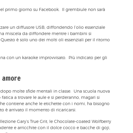
del primo giorno su Facebook. Il grembiule non sarà
lizzare un diffusore USB, diffondendo l’olio essenziale
ma miscela da diffondere mentre i bambini si
uesto è solo uno dei molti oli essenziali per il ritorno
a con un karaoke improvvisato. Più indicato per gli
n amore
 dopo molte sfide mentali in classe. Una scuola nuova
fatica a trovare le aule e si perderanno, magari si
 che contiene anche le etichette con i nomi, ha bisogno
o è arrivato il momento di ricaricarsi.
ollezione Gary’s True Grit, le Chocolate-coated Wolfberry
ndente e arricchite con il dolce cocco e bacche di goji,