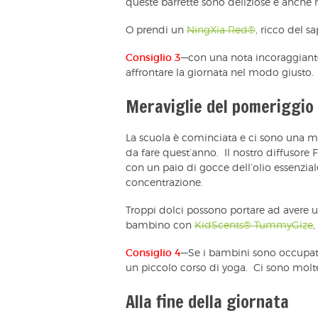
queste barrette sono deliziose e anche 
O prendi un
NingXia Red®
, ricco del s
Consiglio 3
—con una nota incoraggiante
affrontare la giornata nel modo giusto.
Meraviglie del pomeriggio
La scuola è cominciata e ci sono una mir
da fare quest’anno. Il nostro diffusore F
con un paio di gocce dell’olio essenzial
concentrazione.
Troppi dolci possono portare ad avere 
bambino con
KidScents® TummyGize
,
Consiglio 4
—Se i bambini sono occupati,
un piccolo corso di yoga. Ci sono molte
Alla fine della giornata