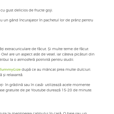
cu gust delicios de fructe goji.
 un gând încurajator în pachetul lor de prânz pentru
tăți extracuriculare de făcut. Și multe teme de făcut
Owl are un aspect atât de vesel, iar câteva picături din
tribui la o atmosferă potrivită pentru studii.
 TummyGize
după ce au mâncat prea multe dulciuri.
 și relaxantă.
ți- în grădină sau în casă- utilizează acele momente
lase gratuite de pe Youtube durează 15-20 de minute.
 ajuta la menținerea calmului în casă. O baie sau un