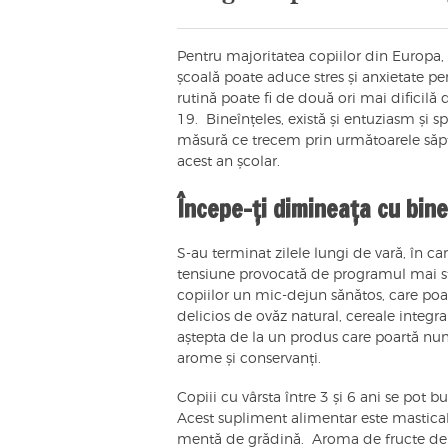
Pentru majoritatea copiilor din Europa, 
școală poate aduce stres și anxietate pent
rutină poate fi de două ori mai dificilă
19. Bineînțeles, există și entuziasm și s
măsură ce trecem prin următoarele săpt
acest an școlar.
Începe-ți dimineața cu bin
S-au terminat zilele lungi de vară, în c
tensiune provocată de programul mai str
copiilor un mic-dejun sănătos, care poa
delicios de ovăz natural, cereale integr
aștepta de la un produs care poartă nume
arome și conservanți.
Copiii cu vârsta între 3 și 6 ani se pot 
Acest supliment alimentar este masticab
mentă de grădină. Aroma de fructe de p