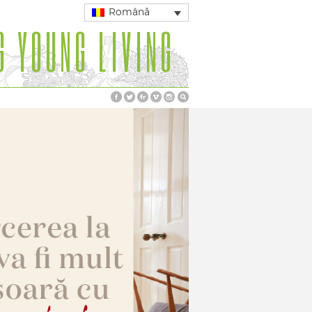
Română
G YOUNG LIVING