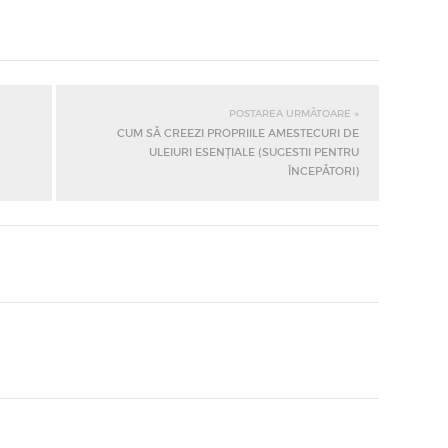
POSTAREA URMĂTOARE »
CUM SĂ CREEZI PROPRIILE AMESTECURI DE
ULEIURI ESENȚIALE (SUGESTII PENTRU
ÎNCEPĂTORI)