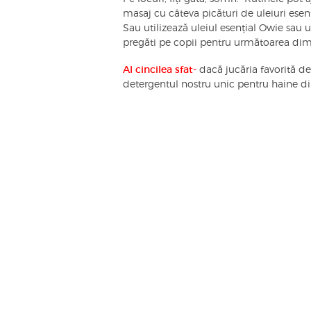
masaj cu câteva picături de uleiuri ese
Sau utilizează uleiul esențial Owie sau u
pregăti pe copii pentru următoarea dim
Al cincilea sfat-
dacă jucăria favorită de 
detergentul nostru unic pentru haine 