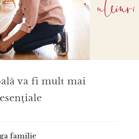
oală va fi mult mai
esențiale
aga familie