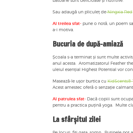
batoane sunt delicioase și nutritive.
Sau adaugă un pliculeț de
Ningxia Red
Al treilea sfat-
pune o notă, un poem sau
a-i motiva.
Bucuria de după-amiază
Școala s-a terminat și sunt multe activi
anul acesta. Aromatizatorul Feather the 
uleiul esențial Highest Potential vor con
Masează-le ușor burtica cu
KidScents®
Acest amestec oferă o senzație calmantă
Al patrulea sfat-
Dacă copiii sunt ocupa
pentru a practica puțină yoga. Multe c
La sfârșitul zilei
Pe locuri, fiți gata, somn. Rutinele pot