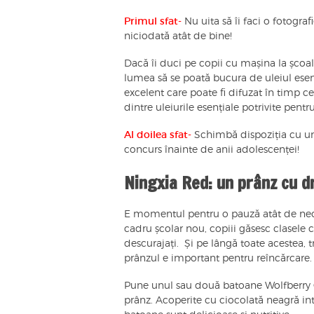
Primul sfat-
Nu uita să îi faci o fotogra
niciodată atât de bine!
Dacă îi duci pe copii cu mașina la școa
lumea să se poată bucura de uleiul ese
excelent care poate fi difuzat în timp c
dintre uleiurile esențiale potrivite pentr
Al doilea sfat-
Schimbă dispoziția cu u
concurs înainte de anii adolescenței!
Ningxia Red: un prânz cu 
E momentul pentru o pauză atât de neces
cadru școlar nou, copiii găsesc clasele c
descurajați. Și pe lângă toate acestea, tr
prânzul e important pentru reîncărcare.
Pune unul sau două batoane Wolfberry Cr
prânz. Acoperite cu ciocolată neagră int