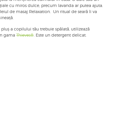
nțiale cu miros dulce, precum lavanda ar putea ajuta.
leiul de masaj Relaxation. Un ritual de seară îi va
ineață.
pluș a copilului tău trebuie spălată, utilizează
din gama
Thieves®
. Este un detergent delicat.