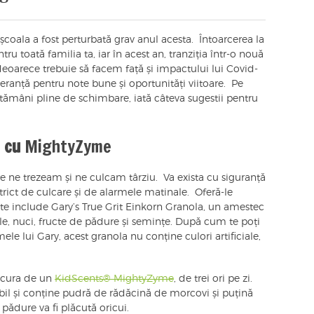
școala a fost perturbată grav anul acesta. Întoarcerea la
ru toată familia ta, iar în acest an, tranziția într-o nouă
 deoarece trebuie să facem față și impactului lui Covid-
peranță pentru note bune și oportunități viitoare. Pe
ămâni pline de schimbare, iată câteva sugestii pentru
e cu
MightyZyme
are ne trezeam și ne culcam târziu. Va exista cu siguranță
ict de culcare și de alarmele matinale. Oferă-le
te include Gary’s True Grit Einkorn Granola, un amestec
ale, nuci, fructe de pădure și semințe. După cum te poți
le lui Gary, acest granola nu conține culori artificiale,
bucura de un
KidScents® MightyZyme
, de trei ori pe zi.
il și conține pudră de rădăcină de morcovi și puțină
ădure va fi plăcută oricui.