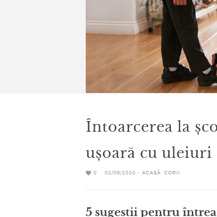
Întoarcerea la șc
ușoară cu uleiuri 
0
02/09/2020 -
ACASĂ
,
COPII
5 sugestii pentru între