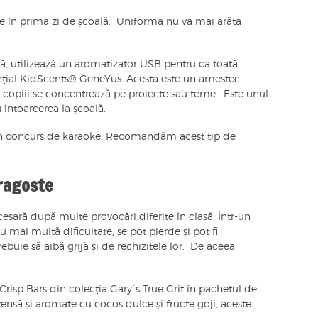
fie în prima zi de școală. Uniforma nu va mai arăta
lă, utilizează un aromatizator USB pentru ca toată
nțial KidScents® GeneYus. Acesta este un amestec
e copiii se concentrează pe proiecte sau teme. Este unul
u întoarcerea la școală.
n concurs de karaoke. Recomandăm acest tip de
dragoste
ară după multe provocări diferite în clasă. Într-un
u mai multă dificultate, se pot pierde și pot fi
ebuie să aibă grijă și de rechizitele lor. De aceea,
isp Bars din colecția Gary`s True Grit în pachetul de
ensă și aromate cu cocos dulce și fructe goji, aceste