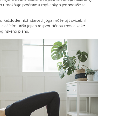
ám umožňuje pročistit si myšlenky a jednoduše se
od každodenních starostí, jóga může být cvičební
ičícím utišit jejich rozprouděnou mysl a zažít
jogínského plánu.