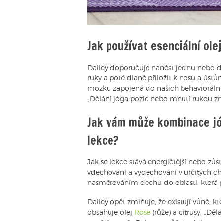
Jak používat esenciální ole
Dailey doporučuje nanést jednu nebo d
ruky a poté dlaně přiložit k nosu a úst
mozku zapojená do našich behaviorálních
„Dělání jóga pozic nebo mnutí rukou zn
Jak vám může kombinace jó
lekce?
Jak se lekce stává energičtější nebo zů
vdechování a vydechování v určitých 
nasměrováním dechu do oblasti, která p
Dailey opět zmiňuje, že existují vůně,
obsahuje olej
Rose
(růže) a citrusy. „D