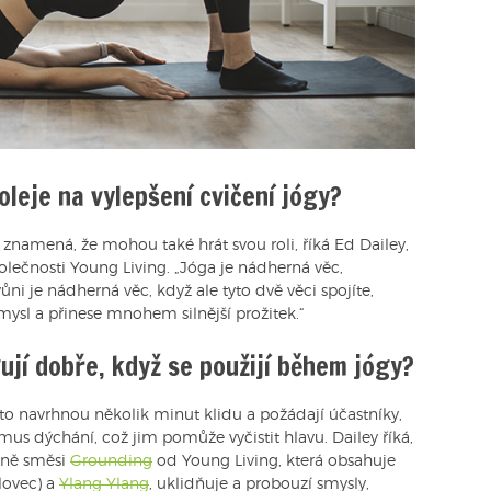
oleje na vylepšení cvičení jógy?
znamená, že mohou také hrát svou roli, říká Ed Dailey,
olečnosti Young Living. „Jóga je nádherná věc,
ůni je nádherná věc, když ale tyto dvě věci spojíte,
mysl a přinese mnohem silnější prožitek.“
ují dobře, když se použijí během jógy?
to navrhnou několik minut klidu a požádají účastníky,
tmus dýchání, což jim pomůže vyčistit hlavu. Dailey říká,
ůně směsi
Grounding
od Young Living, která obsahuje
lovec) a
Ylang Ylang
, uklidňuje a probouzí smysly,