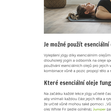
Je možné použít esenciální 
Vylepšení jógy díky esenciálním olejům 
dlouholetý jogín a odborník na oleje sp
používání esenciálních olejů pro jejich v
kombinace vůně a pozic propojí tělo a 
Které esenciální oleje fung
Na začátku každé lekce jógy učitelé čas
aby vnímali každou část jejich těla a ry
že určité vůně mohou také pomoci. „V
olej White Fir (jedle ojíněná),
Juniper
(ja