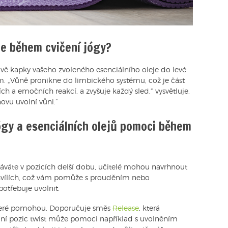
je během cvičení jógy?
vě kapky vašeho zvoleného esenciálního oleje do levé
ům. „Vůně pronikne do limbického systému, což je část
 a emočních reakcí, a zvyšuje každý sled,“ vysvětluje.
ovu uvolní vůni.“
gy a esenciálních olejů pomoci během
stáváte v pozicích delší dobu, učitelé mohou navrhnout
chvílích, což vám pomůže s prouděním nebo
otřebuje uvolnit.
 které pomohou. Doporučuje směs
Release
, která
ělání pozic twist může pomoci například s uvolněním