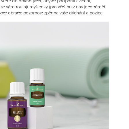
řít do oblasti jater, abyste podpořili cvičení,“
 se vám toulají myšlenky (pro většinu z nás je to téměř
oté obraťte pozornost zpět na vaše dýchání a pozice.