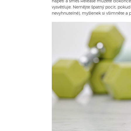
napětí a směs Release můžete dokonce vet
vysvětluje. Nemějte špatný pocit, pokud
nevyhnutelné), myšlenek si všimněte a p