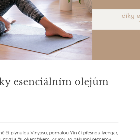
íky esenciálním olejům
ině či plynulou Vinyasu, pomalou Yin či přesnou Iyengar,
aši mysl a žít okamžikem. Ať jsou to nákupní seznamy