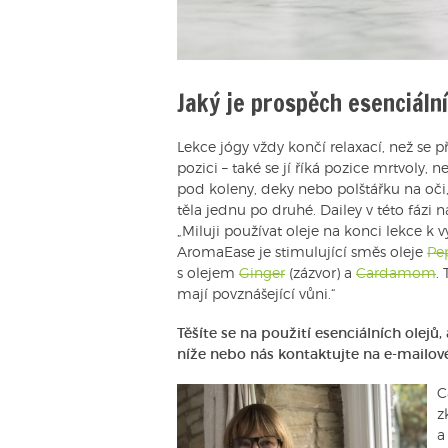
Jaký je prospěch esenciální
Lekce jógy vždy končí relaxací, než se př
pozici – také se jí říká pozice mrtvoly
pod koleny, deky nebo polštářku na oči
těla jednu po druhé. Dailey v této fázi 
„Miluji používat oleje na konci lekce k v
AromaEase je stimulující směs oleje
Pe
s olejem
Ginger
(zázvor) a
Cardamom
.
mají povznášející vůni.“
Těšíte se na použití esenciálních olejů
níže nebo nás kontaktujte na e-mailo
C
z
a