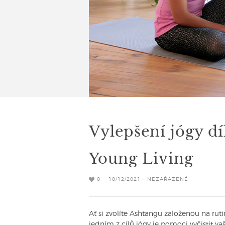
Vylepšení jógy d
Young Living
0
10/12/2021 - NEZAŘAZENÉ
Ať si zvolíte Ashtangu založenou na rut
jedním z cílů jógy je pomoci vyčistit v