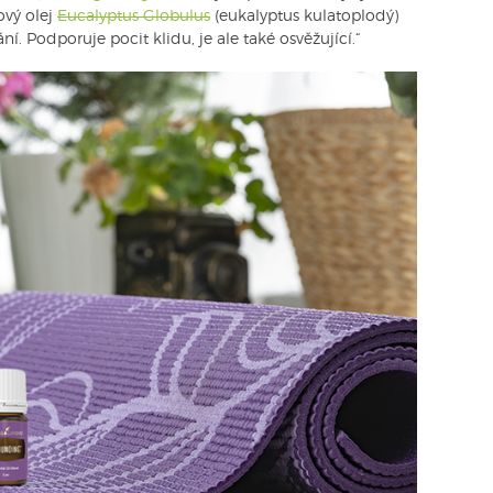
vý olej
Eucalyptus Globulus
(eukalyptus kulatoplodý)
. Podporuje pocit klidu, je ale také osvěžující.“