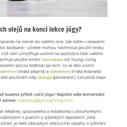
ch olejů na konci lekce jógy?
ipravíte na návrat do vašeho dne. Jak ležíte v relaxační
, nebo šavásana – učitelé mohou navrhnout použití bloku
, což vám umožňuje uvolnit na podložce části vašeho
navrhuje použití směsi
AromaEase
od Young Living:
ytvoření pocitu bdělosti po tom, co se tělo uvolní.
ppermint
(máta peprná) a
Spearmint
(máta klasnatá)
 Také používám olej
Orange
(pomeranč). Citrusové oleje
, až budete příště cvičit jógu? Napište vaše komentáře
vé adrese
mseublog@youngliving.com
.
at Weakley, spisovatelka a redaktorka s dlouholetými
kušenostmi s psaním o lyžařských zájezdech, jídle
 zdraví, je také zástupkyní vedoucího obsahu o lyžování