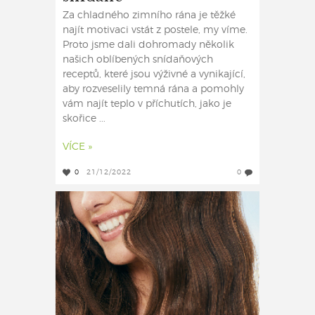
Za chladného zimního rána je těžké
najít motivaci vstát z postele, my víme.
Proto jsme dali dohromady několik
našich oblíbených snídaňových
receptů, které jsou výživné a vynikající,
aby rozveselily temná rána a pomohly
vám najít teplo v příchutích, jako je
skořice ...
VÍCE »
0
21/12/2022
0