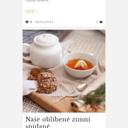
trpíte svalov...
VÍCE »
0
06/02/2023
0
Naše oblíbené zimní
snídaně