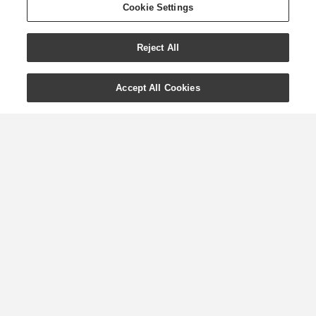
Cookie Settings
Reject All
Accept All Cookies
Průvodce režimem čisté
krásy od Young Living
Ve společnosti Young Living víme, jak
důležité jsou přirozeně získané složky,
a klademe obrovský důraz na to,
abychom zajistili, že naše oleje
a produkty obohacené oleji mají tu
nejvyšší kvalitu, což umožní bezpečnou
lokální aplikaci. Když přijde na naši
kosmetickou ...