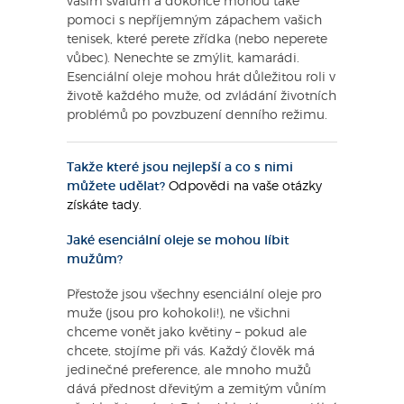
vašim svalům a dokonce mohou také
pomoci s nepříjemným zápachem vašich
tenisek, které perete zřídka (nebo neperete
vůbec). Nenechte se zmýlit, kamarádi.
Esenciální oleje mohou hrát důležitou roli v
životě každého muže, od zvládání životních
problémů po povzbuzení denního režimu.
Takže které jsou nejlepší a co s nimi
můžete udělat?
Odpovědi na vaše otázky
získáte tady.
Jaké esenciální oleje se mohou líbit
mužům?
Přestože jsou všechny esenciální oleje pro
muže (jsou pro kohokoli!), ne všichni
chceme vonět jako květiny – pokud ale
chcete, stojíme při vás. Každý člověk má
jedinečné preference, ale mnoho mužů
dává přednost dřevitým a zemitým vůním