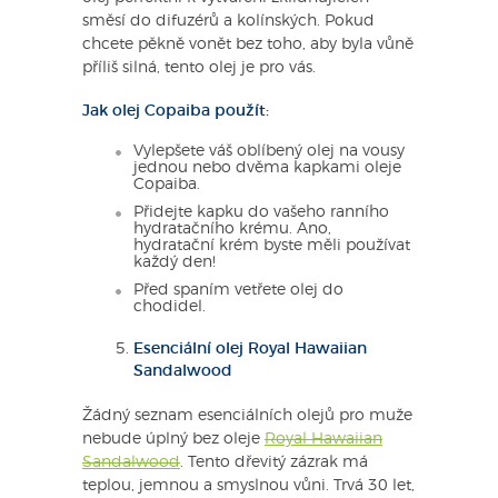
směsí do difuzérů a kolínských. Pokud
chcete pěkně vonět bez toho, aby byla vůně
příliš silná, tento olej je pro vás.
Jak olej Copaiba použít:
Vylepšete váš oblíbený olej na vousy
jednou nebo dvěma kapkami oleje
Copaiba.
Přidejte kapku do vašeho ranního
hydratačního krému. Ano,
hydratační krém byste měli používat
každý den!
Před spaním vetřete olej do
chodidel.
Esenciální olej Royal Hawaiian
Sandalwood
Žádný seznam esenciálních olejů pro muže
nebude úplný bez oleje
Royal Hawaiian
Sandalwood
. Tento dřevitý zázrak má
teplou, jemnou a smyslnou vůni. Trvá 30 let,