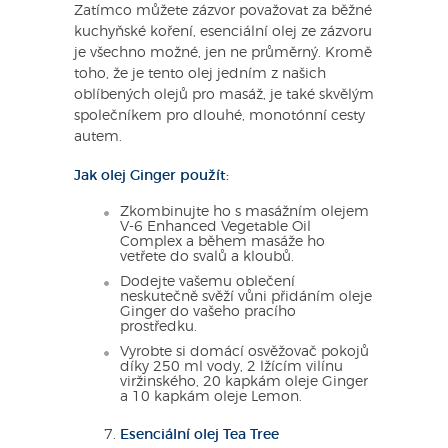
Zatímco můžete zázvor považovat za běžné
kuchyňské koření, esenciální olej ze zázvoru
je všechno možné, jen ne průměrný. Kromě
toho, že je tento olej jedním z našich
oblíbených olejů pro masáž, je také skvělým
společníkem pro dlouhé, monotónní cesty
autem.
Jak olej Ginger použít:
Zkombinujte ho s masážním olejem
V-6 Enhanced Vegetable Oil
Complex a během masáže ho
vetřete do svalů a kloubů.
Dodejte vašemu oblečení
neskutečně svěží vůni přidáním oleje
Ginger do vašeho pracího
prostředku.
Vyrobte si domácí osvěžovač pokojů
díky 250 ml vody, 2 lžícím vilínu
viržinského, 20 kapkám oleje Ginger
a 10 kapkám oleje Lemon.
Esenciální olej Tea Tree