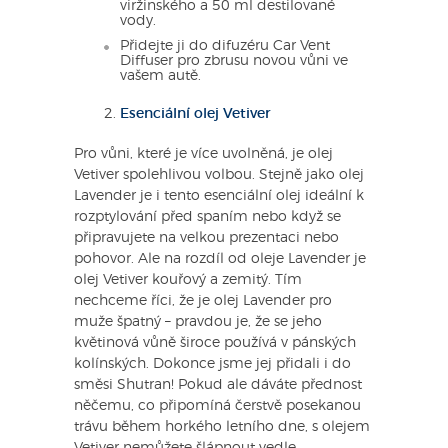
viržinského a 50 ml destilované
vody.
Přidejte ji do difuzéru Car Vent
Diffuser pro zbrusu novou vůni ve
vašem autě.
Esenciální olej Vetiver
Pro vůni, které je více uvolněná, je olej
Vetiver spolehlivou volbou. Stejně jako olej
Lavender je i tento esenciální olej ideální k
rozptylování před spaním nebo když se
připravujete na velkou prezentaci nebo
pohovor. Ale na rozdíl od oleje Lavender je
olej Vetiver kouřový a zemitý. Tím
nechceme říci, že je olej Lavender pro
muže špatný – pravdou je, že se jeho
květinová vůně široce používá v pánských
kolínských. Dokonce jsme jej přidali i do
směsi Shutran! Pokud ale dáváte přednost
něčemu, co připomíná čerstvě posekanou
trávu během horkého letního dne, s olejem
Vetiver nemůžete šlápnout vedle.