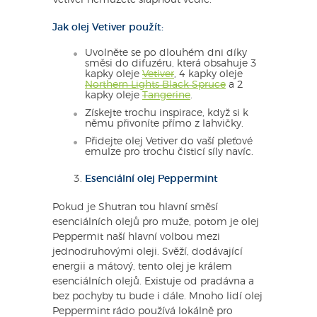
Jak olej Vetiver použít:
Uvolněte se po dlouhém dni díky
směsi do difuzéru, která obsahuje 3
kapky oleje
Vetiver
, 4 kapky oleje
Northern Lights Black Spruce
a 2
kapky oleje
Tangerine
.
Získejte trochu inspirace, když si k
němu přivoníte přímo z lahvičky.
Přidejte olej Vetiver do vaší pleťové
emulze pro trochu čisticí síly navíc.
Esenciální olej Peppermint
Pokud je Shutran tou hlavní směsí
esenciálních olejů pro muže, potom je olej
Peppermit naší hlavní volbou mezi
jednodruhovými oleji. Svěží, dodávající
energii a mátový, tento olej je králem
esenciálních olejů. Existuje od pradávna a
bez pochyby tu bude i dále. Mnoho lidí olej
Peppermint rádo používá lokálně pro