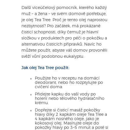
Další víceúčelový pomocník, kterého každý
muž – a žena – ve svém domově potřebuje,
je olej Tea Tree. Proč je tento olej naprostou
nezbytností? Pro začátek, má prokázané
čisticí schopnosti, díky čemuž je hlavní
složkou v produktech pro péči o pokožku a
alternativou čisticích přípravků. Navíc ho
můžete použít, abyste váš domov provoněli
svěží vůní podobnou eukalyptu.
Jak olej Tea Tree použít:
Použijte ho v receptu na domácí
deodorant, nebo ho rozptylujte po
cvičení doma.
Přidejte kapku do vaší vody po
holení nebo tělového hydratačního
krému.
Dopřejte si čisticí masáž pokožky
hlavy díky 2 kapkám oleje Tea Tree a
4 kapkám nosného oleje, jako je
kokosový olej. Masírujte oleje do
pokožky hlavy po 3–5 minut a poté si