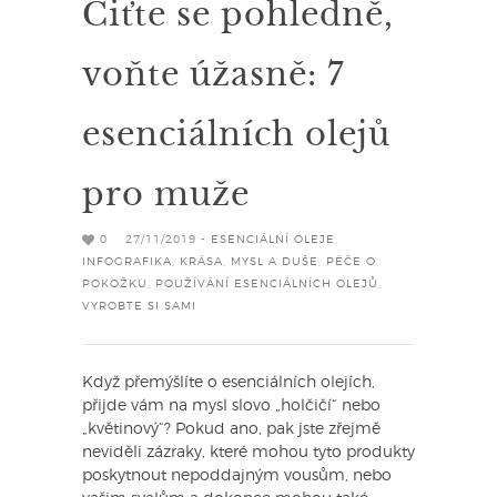
Ciťte se pohledně,
voňte úžasně: 7
esenciálních olejů
pro muže
0
27/11/2019 -
ESENCIÁLNÍ OLEJE
,
INFOGRAFIKA
,
KRÁSA
,
MYSL A DUŠE
,
PÉČE O
POKOŽKU
,
POUŽÍVÁNÍ ESENCIÁLNÍCH OLEJŮ
,
VYROBTE SI SAMI
Když přemýšlíte o esenciálních olejích,
přijde vám na mysl slovo „holčičí“ nebo
„květinový“? Pokud ano, pak jste zřejmě
neviděli zázraky, které mohou tyto produkty
poskytnout nepoddajným vousům, nebo