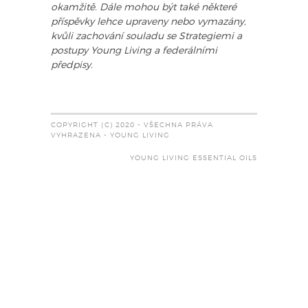
okamžitě. Dále mohou být také některé
příspěvky lehce upraveny nebo vymazány,
kvůli zachování souladu se Strategiemi a
postupy Young Living a federálními
předpisy.
COPYRIGHT (C) 2020 - VŠECHNA PRÁVA
VYHRAZENA - YOUNG LIVING
YOUNG LIVING ESSENTIAL OILS