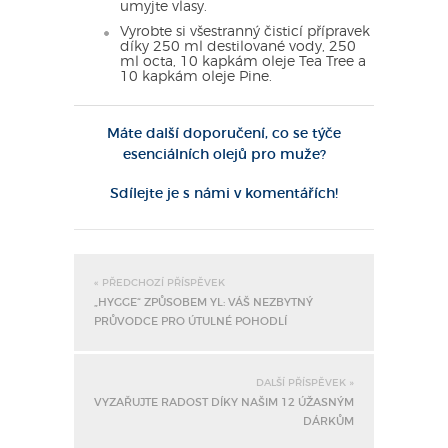
umyjte vlasy.
Vyrobte si všestranný čisticí přípravek
díky 250 ml destilované vody, 250
ml octa, 10 kapkám oleje Tea Tree a
10 kapkám oleje Pine.
Máte další doporučení, co se týče
esenciálních olejů pro muže?
Sdílejte je s námi v komentářích!
« PŘEDCHOZÍ PŘÍSPĚVEK
„HYGGE“ ZPŮSOBEM YL: VÁŠ NEZBYTNÝ
PRŮVODCE PRO ÚTULNÉ POHODLÍ
DALŠÍ PŘÍSPĚVEK »
VYZAŘUJTE RADOST DÍKY NAŠIM 12 ÚŽASNÝM
DÁRKŮM