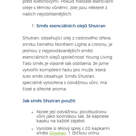
před květinovými. Pokud hledáte esenciální
oleje s těmito vůněmi, zde jsou některé z
našich nejoblíbenějších.
Směs esenciálních olejů Shutran
Shutran, obsahující olej z cedrového dřeva,
smrku černého Northern Lights a citronu, je
jednou z nejprodávanějších směsí
esenciálních olejů společnosti Young Living.
Tato směs je vlastně tak oblíbená, že jsme
vytvořili kompletní řadu pro muže, která
tuto směs obsahuje. Směs Shutran,
speciálně vytvořena s odvážnou vůní, má
čisté a dřevité aroma.
Jak směs Shutran použít:
Noste její odvážnou, povzbudivou
vůni jako kolínskou tak, že kápnete
kapku na každé zápěstí.
Vyrobte si tělový sprej s 20 kapkami
směsi
Shutran
, 1 lžičkou vilínu