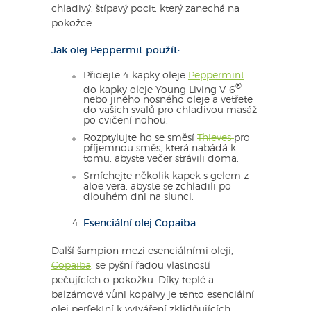
chladivý, štípavý pocit, který zanechá na
pokožce.
Jak olej Peppermit použít:
Přidejte 4 kapky oleje
Peppermint
®
do kapky oleje Young Living V-6
nebo jiného nosného oleje a vetřete
do vašich svalů pro chladivou masáž
po cvičení nohou.
Rozptylujte ho se směsí
Thieves
pro
příjemnou směs, která nabádá k
tomu, abyste večer strávili doma.
Smíchejte několik kapek s gelem z
aloe vera, abyste se zchladili po
dlouhém dni na slunci.
Esenciální olej Copaiba
Další šampion mezi esenciálními oleji,
Copaiba
, se pyšní řadou vlastností
pečujících o pokožku. Díky teplé a
balzámové vůni kopaivy je tento esenciální
olej perfektní k vytváření zklidňujících