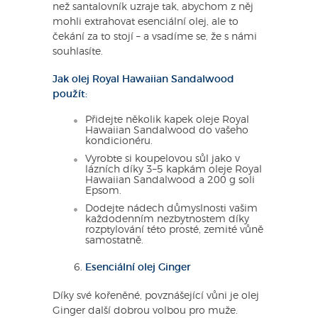
než santalovník uzraje tak, abychom z něj
mohli extrahovat esenciální olej, ale to
čekání za to stojí – a vsadíme se, že s námi
souhlasíte.
Jak olej Royal Hawaiian Sandalwood
použít:
Přidejte několik kapek oleje Royal
Hawaiian Sandalwood do vašeho
kondicionéru.
Vyrobte si koupelovou sůl jako v
lázních díky 3–5 kapkám oleje Royal
Hawaiian Sandalwood a 200 g soli
Epsom.
Dodejte nádech důmyslnosti vašim
každodenním nezbytnostem díky
rozptylování této prosté, zemité vůně
samostatně.
Esenciální olej Ginger
Díky své kořeněné, povznášející vůni je olej
Ginger další dobrou volbou pro muže.