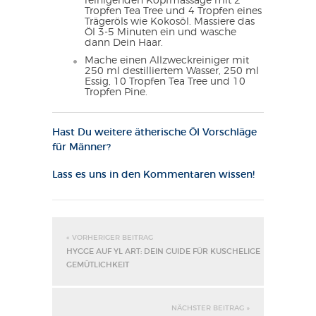
reinigenden Kopfmassage mit 2
Tropfen Tea Tree und 4 Tropfen eines
Trägeröls wie Kokosöl. Massiere das
Öl 3-5 Minuten ein und wasche
dann Dein Haar.
Mache einen Allzweckreiniger mit
250 ml destilliertem Wasser, 250 ml
Essig, 10 Tropfen Tea Tree und 10
Tropfen Pine.
Hast Du weitere ätherische Öl Vorschläge
für Männer?
Lass es uns in den Kommentaren wissen!
« VORHERIGER BEITRAG
HYGGE AUF YL ART: DEIN GUIDE FÜR KUSCHELIGE
GEMÜTLICHKEIT
NÄCHSTER BEITRAG »