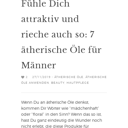
Fühle Dich
attraktiv und
rieche auch so: 7
ätherische Öle für
Männer
2
27/11/2019 -
ÄTHERISCHE ÖLE
,
ÄTHERISCHE
ÖLE ANWENDEN
,
BEAUTY
,
HAUTPFLEGE
Wenn Du an ätherische Öle denkst,
kommen Dir Wörter wie “mädchenhaft”
oder “floral” in den Sinn? Wenn das so ist,
hast Du ganz eindeutig die Wunder noch
nicht erlebt, die diese Produkte für