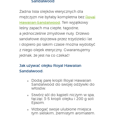
Sandalwood
Żadna lista olejków eterycznych dla
mężczyzn nie byłaby kompletna bez
Royal
Hawaiian Sandalwood
. Ten wyjątkowy
leśny zapach ma ciepłe, łagodne,
a jednocześnie zmysłowe nuty. Drzewo
sandałowe dojrzewa przez trzydzieści lat
i dopiero po takim czasie można wydobyć
z niego olejek eteryczny. Gwarantujemy
jednak, że jest na co czekać!
Jak używać olejku Royal Hawaiian
Sandalwood:
Dodaj parę kropli Royal Hawaiian
Sandalwood do swojej odżywki do
włosów.
Stwórz sól do kąpieli niczym w spa,
łącząc 3-5 kropli olejku i 200 g soli
Epsom.
Wzbogać swoje ulubione miejsca
tym sielskim, ziemistym aromatem.