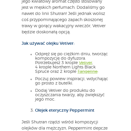
jego kwiatowy aromat często stosowany
jest w męskich perfumach. Dodaliśmy go
nawet do linii Shutran! Jeśli jednak wolisz
coś przypominającego zapach skoszonej
trawy w gorący wakacyjny wieczór, Vetiver
będzie doskonałą opcją.
Jak używać olejku Vetiver:
Odpręż się po ciężkim dniu, tworząc
kompozycję do dyfuzora.
Potrzebujesz 3 krople
Vetiver
,
4 krople Northern Lights Black
Spruce oraz 2 krople
Tangerine
.
Poczuj powiew inspiracji, wdychając
go prosto z butelki.
Dodaj Vetiver do produktu do
oczyszczania twarzy, aby zwiększyć
jego moc.
Olejek eteryczny Peppermint
Jeśli Shutran rządzi wśród kompozycji
olejków dla mężczyzn, Peppermint depcze