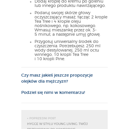
Dodaj kroplę do kremu po goleniu
lub innego produktu nawilżającego.
Podaruj swojej skórze głowy
oczyszczający masaż, łącząc 2 krople
Tea Tree i 4 krople oleju
nośnikowego, np. kokosowego.
Wmasuj mieszankę przez ok. 3-
5 minut, a następnie umyj głowę.
Przygotuj uniwersalny środek do
czyszczenia. Potrzebujesz: 250 ml
wody destylowanej, 250 ml octu
winnego, 10 kropli Tea Tree
i 10 kropli Pine.
Czy masz jakieś jeszcze propozycje
olejków dla mężczyzn?
Podziel się nimi w komentarzu!
« POPRZEDNI POST
HYGGE W STYLU YOUNG LIVING: TWÓJ