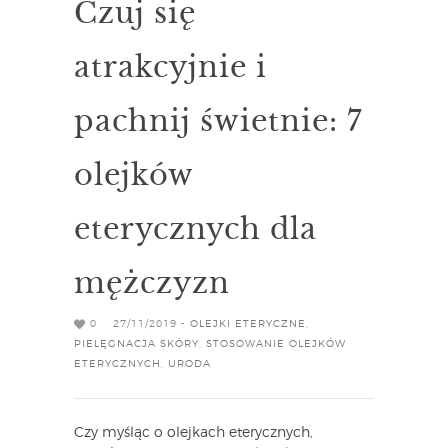
Czuj się
atrakcyjnie i
pachnij świetnie: 7
olejków
eterycznych dla
mężczyzn
0
27/11/2019 -
OLEJKI ETERYCZNE
,
PIELĘGNACJA SKÓRY
,
STOSOWANIE OLEJKÓW
ETERYCZNYCH
,
URODA
Czy myśląc o olejkach eterycznych,