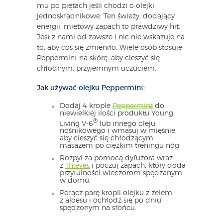
mu po piętach jeśli chodzi o olejki
jednoskładnikowe. Ten świeży, dodający
energii, miętowy zapach to prawdziwy hit.
Jest z nami od zawsze i nic nie wskazuje na
to, aby coś się zmieniło. Wiele osób stosuje
Peppermint na skórę, aby cieszyć się
chłodnym, przyjemnym uczuciem.
Jak używać olejku Peppermint:
Dodaj 4 krople
Peppermint
do
niewielkiej ilości produktu Young
®
Living V-6
lub innego oleju
nośnikowego i wmasuj w mięśnie,
aby cieszyć się chłodzącym
masażem po ciężkim treningu nóg.
Rozpyl za pomocą dyfuzora wraz
z
Thieves
i poczuj zapach, który doda
przytulności wieczorom spędzanym
w domu.
Połącz parę kropli olejku z żelem
z aloesu i ochłodź się po dniu
spędzonym na słońcu.