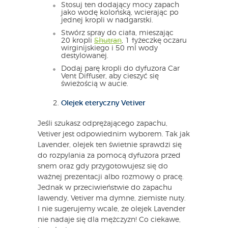
Stosuj ten dodający mocy zapach
jako wodę kolońską, wcierając po
jednej kropli w nadgarstki.
Stwórz spray do ciała, mieszając
20 kropli
Shutran
, 1 łyżeczkę oczaru
wirginijskiego i 50 ml wody
destylowanej.
Dodaj parę kropli do dyfuzora Car
Vent Diffuser, aby cieszyć się
świeżością w aucie.
Olejek eteryczny Vetiver
Jeśli szukasz odprężającego zapachu,
Vetiver jest odpowiednim wyborem. Tak jak
Lavender, olejek ten świetnie sprawdzi się
do rozpylania za pomocą dyfuzora przed
snem oraz gdy przygotowujesz się do
ważnej prezentacji albo rozmowy o pracę.
Jednak w przeciwieństwie do zapachu
lawendy, Vetiver ma dymne, ziemiste nuty.
I nie sugerujemy wcale, że olejek Lavender
nie nadaje się dla mężczyzn! Co ciekawe,