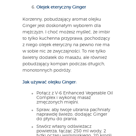
Olejek eteryczny Ginger
Korzenny, pobudzający aromat olejku
Ginger jest doskonałym wyborem dla
mężczyzn. I choć możesz myśleć, że imbir
to tylko kuchenna przyprawa, pochodzący
z niego olejek eteryczny na pewno nie ma
w sobie nic ze zwyczajności. To nie tylko
świetny dodatek do masażu, ale również
pobudzający kompan podczas długich,
monotonnych podróży.
Jak używać olejku Ginger:
Połącz z V-6 Enhanced Vegetable Oil
Complex i wykonaj masaż
zmęczonych mięśni.
Spraw, aby twoje ubrania pachniały
naprawdę świeżo, dodając Ginger
do płynu do prania.
Stwórz własny odświeżacz
powietrza, łącząc 250 ml wody, 2
łyżki oczaru wirginijskiego, 20 kropli