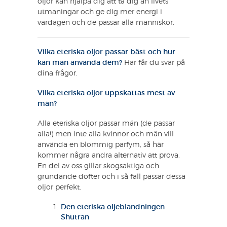
oljor kan hjälpa dig att ta dig an livets
utmaningar och ge dig mer energi i
vardagen och de passar alla människor.
Vilka eteriska oljor passar bäst och hur
kan man använda dem?
Här får du svar på
dina frågor.
Vilka eteriska oljor uppskattas mest av
män?
Alla eteriska oljor passar män (de passar
alla!) men inte alla kvinnor och män vill
använda en blommig parfym, så här
kommer några andra alternativ att prova.
En del av oss gillar skogsaktiga och
grundande dofter och i så fall passar dessa
oljor perfekt.
Den eteriska oljeblandningen
Shutran