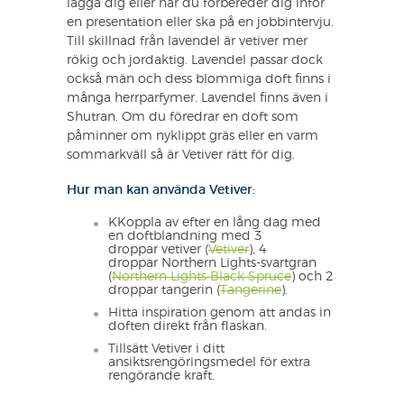
lägga dig eller när du förbereder dig inför
en presentation eller ska på en jobbintervju.
Till skillnad från lavendel är vetiver mer
rökig och jordaktig. Lavendel passar dock
också män och dess blommiga doft finns i
många herrparfymer. Lavendel finns även i
Shutran. Om du föredrar en doft som
påminner om nyklippt gräs eller en varm
sommarkväll så är Vetiver rätt för dig.
Hur man kan använda Vetiver:
KKoppla av efter en lång dag med
en doftblandning med 3
droppar vetiver (
Vetiver
), 4
droppar Northern Lights-svartgran
(
Northern Lights Black Spruce
) och 2
droppar tangerin (
Tangerine
).
Hitta inspiration genom att andas in
doften direkt från flaskan.
Tillsätt Vetiver i ditt
ansiktsrengöringsmedel för extra
rengörande kraft.