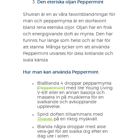
Den eteriska oljan Peppermint
Shutran är en av våra favoritblandningar för
män och pepparmynta är en storfavorit
bland rena eteriska oljor. Oljan har en frisk
och energigivande doft av mynta. Den har
funnits hur länge som helst och är här för
att stanna. Många tycker om att använda
Peppermint utvärtes för dess kittlande och
svala känsla.
Hur man kan använda Peppermint:
BlaBlanda 4 droppar pepparmynta
(
Peppermint
) med lite Young Living
V-6® eller en annan basolja och
massera in på musklerna för en
svalkande och avkopplande
upplevelse.
Sprid doften tillsammans med
Thieves
på en riktig myskväll.
Blanda några droppar med aloe
vera-gel för att svalka dig efter en
dag ute i solen.