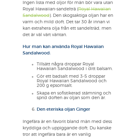
Ingen lista med oljor för män bör vara utan
Royal Hawaiian-sandelträ (
Royal Hawaiian
Sandalwood
). Den skogsaktiga oljan har en
varm och mild doft. Det tar 30 år innan vi
kan extrahera olja från ett sandelträd, men
det är väl värt väntan.
Hur man kan använda Royal Hawaiian
Sandalwood:
Tillsätt några droppar Royal
Hawaiian Sandalwood i ditt balsam.
Gör ett badsalt med 3-5 droppar
Royal Hawaiian Sandalwood och
200 g epsomsalt.
Skapa en sofistikerad stämning och
sprid doften av oljan som den är.
Den eteriska oljan Ginger
Ingefära är en favorit bland män med dess
kryddiga och uppiggande doft. Du kanske
tror att ingefära bara är en vanlig