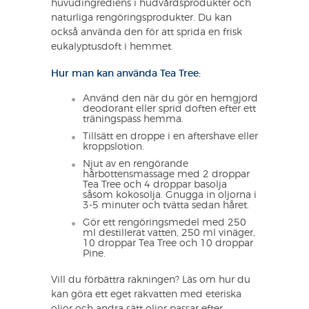
huvudingrediens i hudvårdsprodukter och
naturliga rengöringsprodukter. Du kan
också använda den för att sprida en frisk
eukalyptusdoft i hemmet.
Hur man kan använda Tea Tree:
Använd den när du gör en hemgjord
deodorant eller sprid doften efter ett
träningspass hemma.
Tillsätt en droppe i en aftershave eller
kroppslotion.
Njut av en rengörande
hårbottensmassage med 2 droppar
Tea Tree och 4 droppar basolja
såsom kokosolja. Gnugga in oljorna i
3-5 minuter och tvätta sedan håret.
Gör ett rengöringsmedel med 250
ml destillerat vatten, 250 ml vinäger,
10 droppar Tea Tree och 10 droppar
Pine.
Vill du förbättra rakningen? Läs om hur du
kan göra ett eget rakvatten med eteriska
oljor och andra sätt oljor passar efter