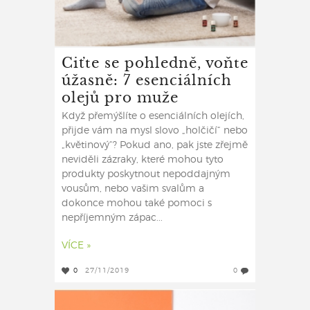
Ciťte se pohledně, voňte
úžasně: 7 esenciálních
olejů pro muže
Když přemýšlíte o esenciálních olejích,
přijde vám na mysl slovo „holčičí“ nebo
„květinový“? Pokud ano, pak jste zřejmě
neviděli zázraky, které mohou tyto
produkty poskytnout nepoddajným
vousům, nebo vašim svalům a
dokonce mohou také pomoci s
nepříjemným zápac...
VÍCE »
0
27/11/2019
0