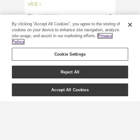
VÍCE »
4
02/05/2019
0
By clicking “Accept All Cookies”, you agree to the storing of
cookies on your device to enhance site navigation, analyze
site usage, and assist in our marketing efforts.
Privacy
Policy
Cookie Settings
Reject All
Accept All Cookies
Podomácku vyrobené
tělové máslo s
esenciálními oleji a