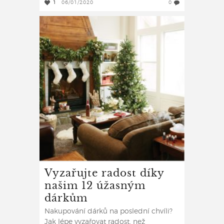
1
06/01/2020
0
Vyzařujte radost díky
našim 12 úžasným
dárkům
Nakupování dárků na poslední chvíli?
Jak lépe vyzařovat radost, než