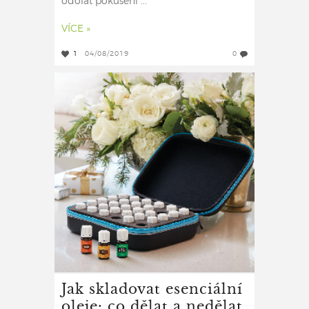
odolat pokušení ...
VÍCE »
1
04/08/2019
0
Jak skladovat esenciální
oleje: co dělat a nedělat