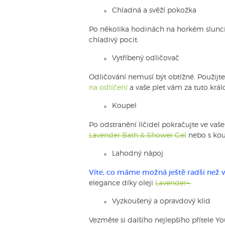
Chladná a svěží pokožka
Po několika hodinách na horkém slunci 
chladivý pocit.
Vytříbený odličovač
Odličování nemusí být obtížné. Použijt
na odlíčení
a vaše pleť vám za tuto krá
Koupel
Po odstranění líčidel pokračujte ve va
Lavender Bath & Shower Gel
nebo s ko
Lahodný nápoj
Víte, co máme možná ještě radši než vů
elegance díky oleji
Lavender+.
Vyzkoušený a opravdový klid
Vezměte si dalšího nejlepšího přítele Y