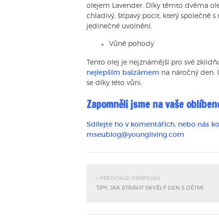
olejem Lavender. Díky těmto dvěma olej
chladivý, štípavý pocit, který společně 
jedinečné uvolnění.
Vůně pohody
Tento olej je nejznámější pro své zklidňuj
nejlepším balzámem
na náročný den. U
se díky této vůni.
Zapomněli jsme na vaše oblíbené
Sdílejte ho v komentářích, nebo nás ko
mseublog@youngliving.com
« PŘEDCHOZÍ PŘÍSPĚVEK
TIPY, JAK STRÁVIT SKVĚLÝ DEN S DĚTMI