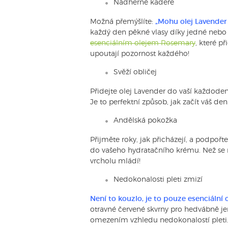
Nádherné kadeře
Možná přemýšlíte:
„Mohu olej Lavender 
každý den pěkné vlasy díky jedné neb
esenciálním olejem Rosemary
, které p
upoutají pozornost každého!
Svěží obličej
Přidejte olej Lavender do vaší každodenn
Je to perfektní způsob, jak začít váš den
Andělská pokožka
Přijměte roky, jak přicházejí, a podpoř
do vašeho hydratačního krému. Než se na
vrcholu mládí!
Nedokonalosti pleti zmizí
Není to kouzlo, je to pouze esenciální 
otravné červené skvrny pro hedvábně 
omezením vzhledu nedokonalostí pleti