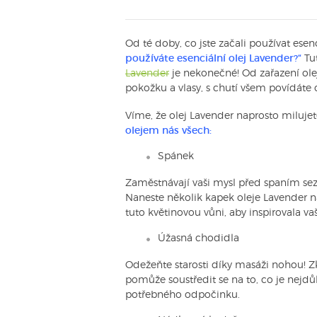
Od té doby, co jste začali používat esen
používáte esenciální olej Lavender?“
Tut
Lavender
je nekonečné! Od zařazení ol
pokožku a vlasy, s chutí všem povídáte
Víme, že olej Lavender naprosto milujet
olejem nás všech:
Spánek
Zaměstnávají vaši mysl před spaním se
Naneste několik kapek oleje Lavender na
tuto květinovou vůni, aby inspirovala vaš
Úžasná chodidla
Odežeňte starosti díky masáži nohou! Z
pomůže soustředit se na to, co je nejd
potřebného odpočinku.