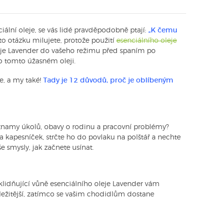
ciální oleje, se vás lidé pravděpodobně ptají:
„K čemu
o otázku milujete, protože použití
esenciálního oleje
eje Lavender do vašeho režimu před spaním po
 o tomto úžasném oleji.
e, a my také!
Tady je 12 důvodů, proč je oblíbeným
znamy úkolů, obavy o rodinu a pracovní problémy?
 kapesníček, strčte ho do povlaku na polštář a nechte
e smysly, jak začnete usínat.
klidňující vůně esenciálního oleje Lavender vám
ůležitější, zatímco se vašim chodidlům dostane