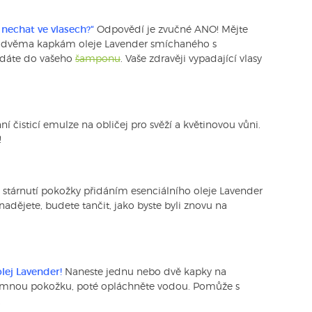
nechat ve vlasech?“
Odpovědí je zvučné ANO! Mějte
o dvěma kapkám oleje Lavender smíchaného s
řidáte do vašeho
šamponu
. Vaše zdravěji vypadající vlasy
í čisticí emulze na obličej pro svěží a květinovou vůni.
!
te stárnutí pokožky přidáním esenciálního oleje Lavender
dějete, budete tančit, jako byste byli znovu na
olej Lavender!
Naneste jednu nebo dvě kapky na
jemnou pokožku, poté opláchněte vodou. Pomůže s
.