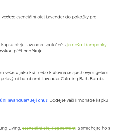
vetřete esenciální olej Lavender do pokožky pro
e kapku oleje Lavender společně s
jemnými tamponky
lovskou péči poděkuje!
šem večeru jako král nebo královna se sprchovým gelem
upelovými bombami Lavender Calming Bath Bombs.
ni levandule? Její chuť!
Dodejte vaší limonádě kapku
oung Living,
esenciální olej Peppermint
, a smíchejte ho s