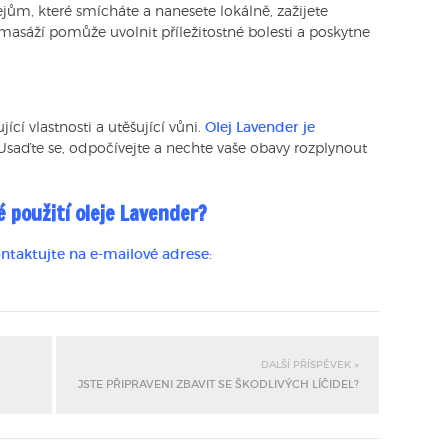
ům, které smícháte a nanesete lokálně, zažijete
s masáží pomůže uvolnit příležitostné bolesti a poskytne
ící vlastnosti a utěšující vůni.
Olej Lavender je
saďte se, odpočívejte a nechte vaše obavy rozplynout
 použití oleje Lavender?
ntaktujte na e-mailové adrese:
DALŠÍ PŘÍSPĚVEK »
JSTE PŘIPRAVENI ZBAVIT SE ŠKODLIVÝCH LÍČIDEL?