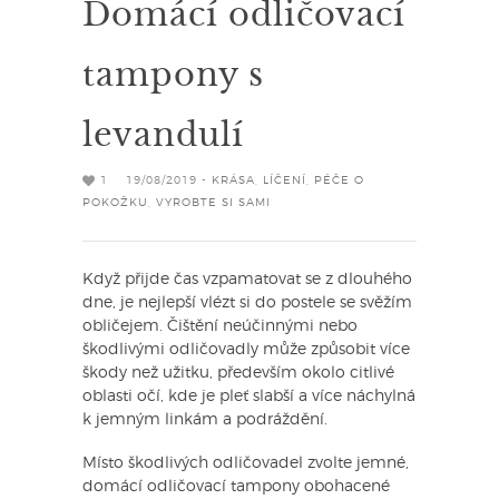
Domácí odličovací
tampony s
levandulí
1
19/08/2019 -
KRÁSA
,
LÍČENÍ
,
PÉČE O
POKOŽKU
,
VYROBTE SI SAMI
Když přijde čas vzpamatovat se z dlouhého
dne, je nejlepší vlézt si do postele se svěžím
obličejem. Čištění neúčinnými nebo
škodlivými odličovadly může způsobit více
škody než užitku, především okolo citlivé
oblasti očí, kde je pleť slabší a více náchylná
k jemným linkám a podráždění.
Místo škodlivých odličovadel zvolte jemné,
domácí odličovací tampony obohacené