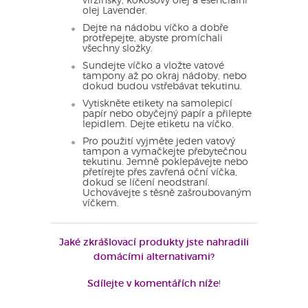
viržinský, kokosový olej a esenciální
olej Lavender.
Dejte na nádobu víčko a dobře
protřepejte, abyste promíchali
všechny složky.
Sundejte víčko a vložte vatové
tampony až po okraj nádoby, nebo
dokud budou vstřebávat tekutinu.
Vytiskněte etikety na samolepicí
papír nebo obyčejný papír a přilepte
lepidlem. Dejte etiketu na víčko.
Pro použití vyjměte jeden vatový
tampon a vymačkejte přebytečnou
tekutinu. Jemně poklepávejte nebo
přetírejte přes zavřená oční víčka,
dokud se líčení neodstraní.
Uchovávejte s těsně zašroubovaným
víčkem.
Jaké zkrášlovací produkty jste nahradili
domácími alternativami?
Sdílejte v komentářích níže
!