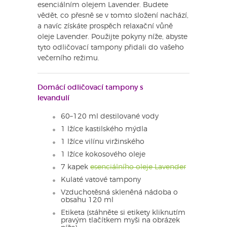
esenciálním olejem Lavender. Budete
vědět, co přesně se v tomto složení nachází,
a navíc získáte prospěch relaxační vůně
oleje Lavender. Použijte pokyny níže, abyste
tyto odličovací tampony přidali do vašeho
večerního režimu.
Domácí odličovací tampony s
levandulí
60–120 ml destilované vody
1 lžíce kastilského mýdla
1 lžíce vilínu viržinského
1 lžíce kokosového oleje
7 kapek
esenciálního oleje Lavender
Kulaté vatové tampony
Vzduchotěsná skleněná nádoba o
obsahu 120 ml
Etiketa (stáhněte si etikety kliknutím
pravým tlačítkem myši na obrázek