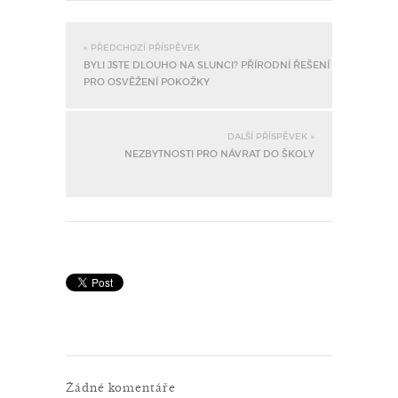
« PŘEDCHOZÍ PŘÍSPĚVEK
BYLI JSTE DLOUHO NA SLUNCI? PŘÍRODNÍ ŘEŠENÍ
PRO OSVĚŽENÍ POKOŽKY
DALŠÍ PŘÍSPĚVEK »
NEZBYTNOSTI PRO NÁVRAT DO ŠKOLY
Žádné komentáře