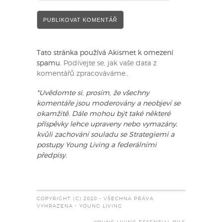
Tato stránka používá Akismet k omezení
spamu.
Podívejte se, jak vaše data z
komentářů zpracováváme.
.
*Uvědomte si, prosím, že všechny
komentáře jsou moderovány a neobjeví se
okamžitě. Dále mohou být také některé
příspěvky lehce upraveny nebo vymazány,
kvůli zachování souladu se Strategiemi a
postupy Young Living a federálními
předpisy.
COPYRIGHT (C) 2020 - VŠECHNA PRÁVA
VYHRAZENA - YOUNG LIVING