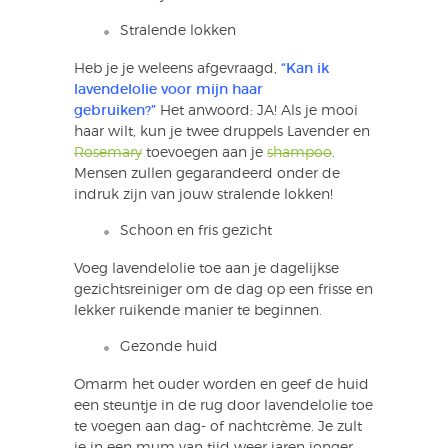
Stralende lokken
Heb je je weleens afgevraagd,
“Kan ik
lavendelolie voor mijn haar
gebruiken?”
Het anwoord: JA! Als je mooi
haar wilt, kun je twee druppels Lavender en
Rosemary
toevoegen aan je
shampoo
.
Mensen zullen gegarandeerd onder de
indruk zijn van jouw stralende lokken!
Schoon en fris gezicht
Voeg lavendelolie toe aan je dagelijkse
gezichtsreiniger om de dag op een frisse en
lekker ruikende manier te beginnen.
Gezonde huid
Omarm het ouder worden en geef de huid
een steuntje in de rug door lavendelolie toe
te voegen aan dag- of nachtcrème. Je zult
je in een mum van tijd weer jaren jonger