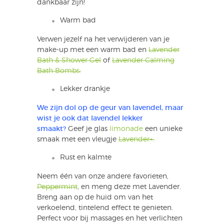
dankbaar zijn!
Warm bad
Verwen jezelf na het verwijderen van je
make-up met een warm bad en
Lavender
Bath & Shower Gel
of
Lavender Calming
Bath Bombs.
Lekker drankje
We zijn dol op de geur van lavendel, maar
wist je ook dat lavendel lekker
smaakt?
Geef je glas
limonade
een unieke
smaak met een vleugje
Lavender+.
Rust en kalmte
Neem één van onze andere favorieten,
Peppermint
, en meng deze met Lavender.
Breng aan op de huid om van het
verkoelend, tintelend effect te genieten.
Perfect voor bij massages en het verlichten