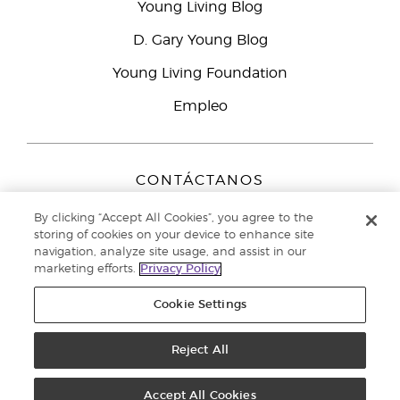
Young Living Blog
D. Gary Young Blog
Young Living Foundation
Empleo
CONTÁCTANOS
Young Living Europe B.V.
By clicking “Accept All Cookies”, you agree to the
Peizerweg 97
storing of cookies on your device to enhance site
9727 AJ Groningen
navigation, analyze site usage, and assist in our
Netherlands
marketing efforts.
Privacy Policy
Servicio de atención:
900-812976
Cookie Settings
Copyright © 2021 Young Living Essential Oils. Todos los derechos
Reject All
reservados. |
Política de privacidad
Accept All Cookies