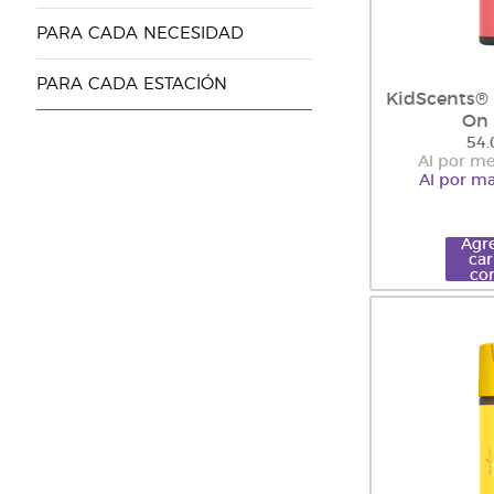
PARA CADA NECESIDAD
PARA CADA ESTACIÓN
KidScents® 
On
54.
Al por me
Al por ma
Agre
car
co