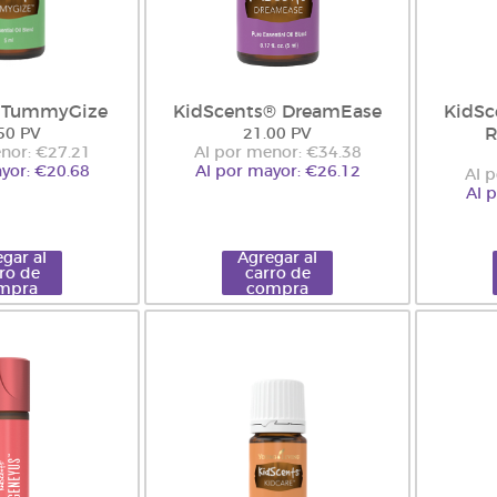
s TummyGize
KidScents® DreamEase
KidSc
R
50 PV
21.00 PV
nor: €27.21
Al por menor: €34.38
yor: €20.68
Al por mayor: €26.12
Al 
Al 
gar al
Agregar al
ro de
carro de
mpra
compra