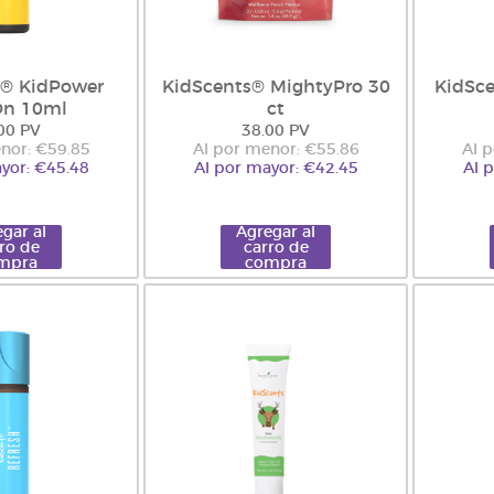
s® KidPower
KidScents® MightyPro 30
KidSc
On 10ml
ct
00 PV
38.00 PV
nor: €59.85
Al por menor: €55.86
Al 
yor: €45.48
Al por mayor: €42.45
Al 
gar al
Agregar al
ro de
carro de
mpra
compra