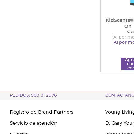
KidScents® 
On 
38.
Al por me
Al por ma
Agre
car
co
PEDIDOS: 900-812976
CONTÁCTAN
Registro de Brand Partners
Young Livin
Servicio de atención
D. Gary You