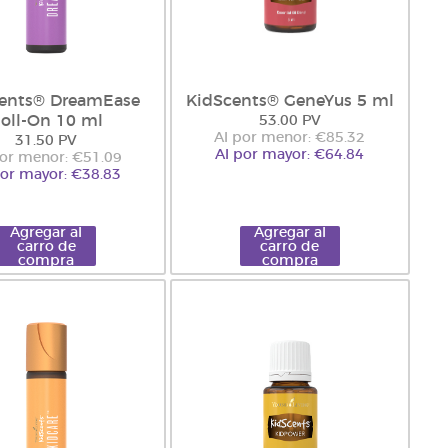
ents® DreamEase
KidScents® GeneYus 5 ml
oll-On 10 ml
53.00 PV
Al por menor: €85.32
31.50 PV
Al por mayor: €64.84
por menor: €51.09
por mayor: €38.83
Agregar al
Agregar al
carro de
carro de
compra
compra