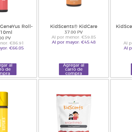
GeneYus Roll-
KidScents® KidCare
KidSce
 10ml
37.00 PV
Al por menor: €59.85
00 PV
Al por mayor: €45.48
nor: €86.91
Al 
yor: €66.05
Al 
gar al
Agregar al
ro de
carro de
mpra
compra