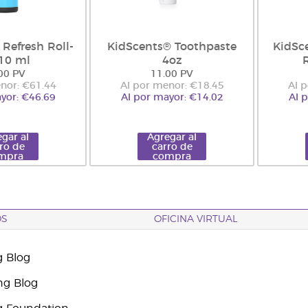
Refresh Roll-
KidScents® Toothpaste
KidSc
10 ml
4oz
00 PV
11.00 PV
nor: €61.44
Al por menor: €18.45
Al 
yor: €46.69
Al por mayor: €14.02
Al 
gar al
Agregar al
ro de
carro de
mpra
compra
OS
OFICINA VIRTUAL
g Blog
ng Blog