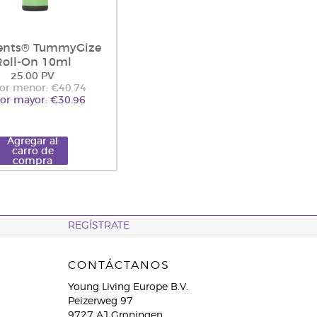
ents® TummyGize
Roll-On 10ml
25.00 PV
por menor: €40.74
por mayor: €30.96
Agregar al
carro de
compra
REGÍSTRATE
CONTÁCTANOS
Young Living Europe B.V.
Peizerweg 97
9727 AJ Groningen