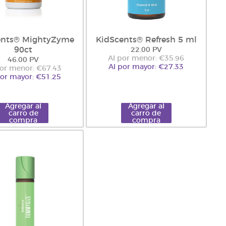
ents® MightyZyme
KidScents® Refresh 5 ml
90ct
22.00 PV
Al por menor: €35.96
46.00 PV
Al por mayor: €27.33
por menor: €67.43
por mayor: €51.25
Agregar al
Agregar al
carro de
carro de
compra
compra