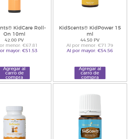
nts® KidCare Roll-
KidScents® KidPower 15
On 10ml
ml
42.00 PV
44.50 PV
por menor: €67.81
Al por menor: €71.79
por mayor: €51.53
Al por mayor: €54.56
Agregar al
Agregar al
carro de
carro de
compra
compra