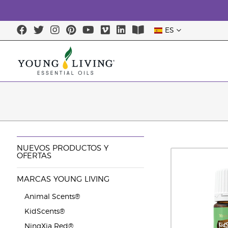
ES
NUEVOS PRODUCTOS Y
OFERTAS
MARCAS YOUNG LIVING
Animal Scents®
KidScents®
NingXia Red®