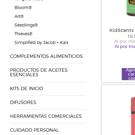
Bloom®
Art®
Seedlings®
KidScent
Thieves®
16.
Al por me
Simplified by Jacob + Kait
Al por ma
COMPLEMENTOS ALIMENTICIOS
PRODUCTOS DE ACEITES
Agre
car
ESENCIALES
co
KITS DE INICIO
DIFUSORES
HERRAMIENTAS COMERCIALES
CUIDADO PERSONAL