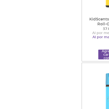
KidScent
Roll-
37.
Al por me
Al por ma
Agre
car
co