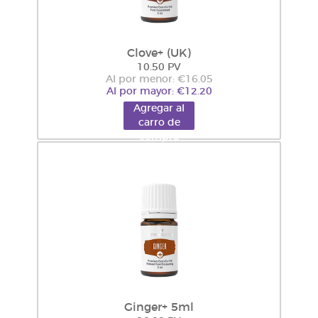
Clove+ (UK)
10.50 PV
Al por menor: €16.05
Al por mayor: €12.20
Agregar al
carro de
compra
Ginger+ 5ml