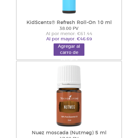
KidScents® Refresh Roll-On 10 ml
38.00 PV
Al por menor: €61.44
Al por mayor: €46.69
Agregar al
carro de
compra
Nuez moscada (Nutmeg) 5 ml