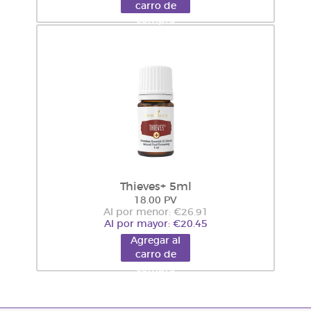
carro de
compra
Thieves+ 5ml
18.00 PV
Al por menor: €26.91
Al por mayor: €20.45
Agregar al
carro de
compra