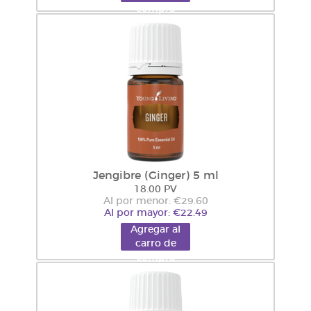
compra
Jengibre (Ginger) 5 ml
18.00 PV
Al por menor: €29.60
Al por mayor: €22.49
Agregar al
carro de
compra