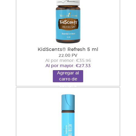
KidScents® Refresh 5 ml
22.00 PV
Al por menor: €35.96
Al por mayor: €27.33
Agregar al
carro de
compra