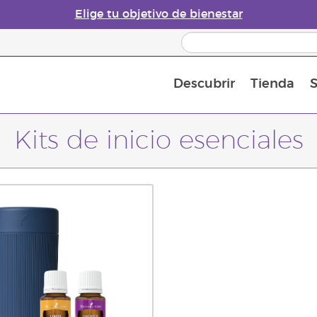
Elige tu objetivo de bienestar
Descubrir
Tienda
S
Acerca de los aceites esenciales
Historia de los aceites esenciales
Guía para difusores de aceites esenciales
Última oportunidad: 50 % de descuento 
Convié
Kits de inicio esenciales