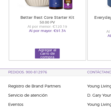
Better Rest Core Starter Kit
Everyday
50.00 PV
Al por menor: €120.19
Al por mayor: €91.34
Al
A
Agregar al
carro de
compra
PEDIDOS: 900-812976
CONTÁCTAN
Registro de Brand Partners
Young Livin
Servicio de atención
D. Gary You
Eventos
Young Livin