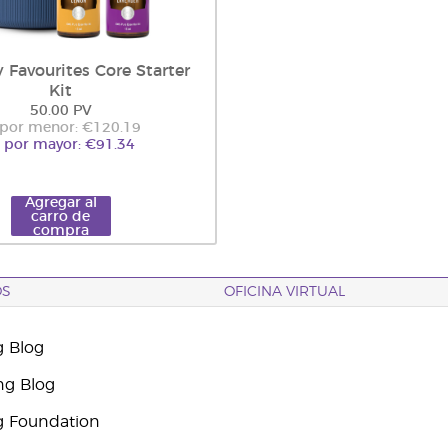
 Favourites Core Starter
Kit
50.00 PV
 por menor: €120.19
l por mayor: €91.34
Agregar al
carro de
compra
OS
OFICINA VIRTUAL
g Blog
ng Blog
g Foundation