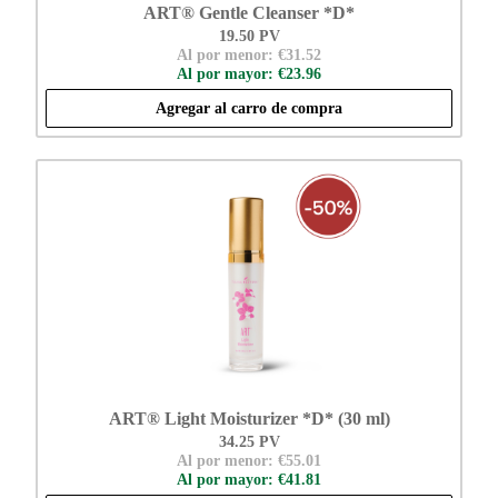
ART® Gentle Cleanser *D*
19.50 PV
Al por menor: €31.52
Al por mayor: €23.96
Agregar al carro de compra
ART® Light Moisturizer *D* (30 ml)
34.25 PV
Al por menor: €55.01
Al por mayor: €41.81