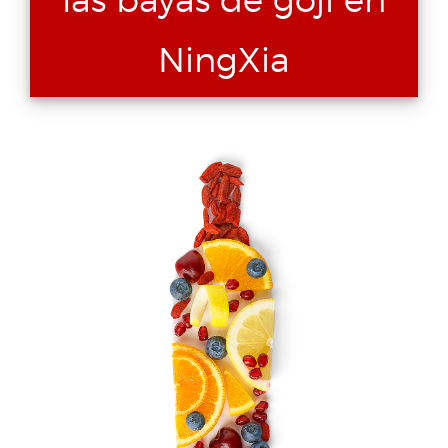
las bayas de goji en
NingXia