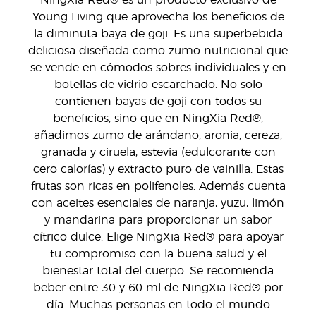
NingXia Red® es un producto exclusivo de
Young Living que aprovecha los beneficios de
la diminuta baya de goji. Es una superbebida
deliciosa diseñada como zumo nutricional que
se vende en cómodos sobres individuales y en
botellas de vidrio escarchado. No solo
contienen bayas de goji con todos su
beneficios, sino que en NingXia Red®,
añadimos zumo de arándano, aronia, cereza,
granada y ciruela, estevia (edulcorante con
cero calorías) y extracto puro de vainilla. Estas
frutas son ricas en polifenoles. Además cuenta
con aceites esenciales de naranja, yuzu, limón
y mandarina para proporcionar un sabor
cítrico dulce. Elige NingXia Red® para apoyar
tu compromiso con la buena salud y el
bienestar total del cuerpo. Se recomienda
beber entre 30 y 60 ml de NingXia Red® por
día. Muchas personas en todo el mundo