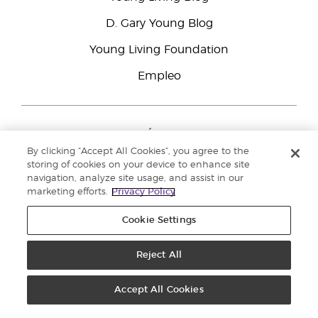
D. Gary Young Blog
ciruela, aronia y cereza?
Young Living Foundation
R. Esta combinación proporciona los
Empleo
numerosos beneficios de NingXia Red® y se
añade a su delicioso sabor.
CONTÁCTANOS
By clicking “Accept All Cookies”, you agree to the
Young Living Europe B.V.
storing of cookies on your device to enhance site
P. ¿Cuál es el tiempo de consumo
Peizerweg 97
navigation, analyze site usage, and assist in our
9727 AJ Groningen
marketing efforts.
Privacy Policy
Netherlands
de NingXia Red®?
Servicio de atención:
900-812976
Cookie Settings
R. Sin abrir, NinXiaRed® puede estar
Reject All
Copyright © 2021 Young Living Essential Oils. Todos los derechos
almacenado de manera segura y efectiva
reservados. |
Política de privacidad
durante al menos 24 meses desde su
Accept All Cookies
producción. Una vez abierto debes refrigerar