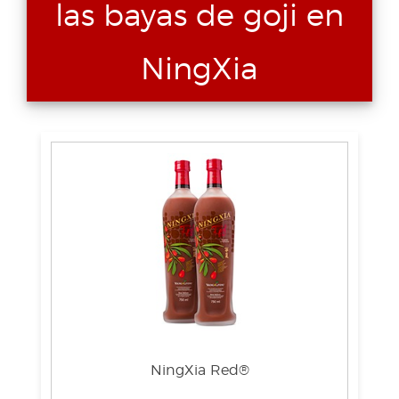
las bayas de goji en
NingXia
NingXia Red®