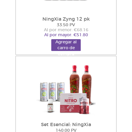
NingXia Zyng 12 pk
33.50 PV
Al por menor: €68.16
Al por mayor: €51.80
Agregar al
carro de
compra
Set Esencial: NingXia
140.00 PV