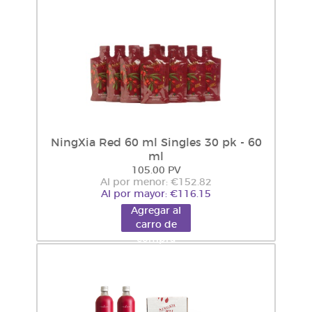
NingXia Red 60 ml Singles 30 pk - 60
ml
105.00 PV
Al por menor: €152.82
Al por mayor: €116.15
Agregar al
carro de
compra