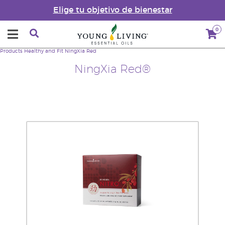
Elige tu objetivo de bienestar
0
Products
Healthy and Fit
NingXia Red
NingXia Red®