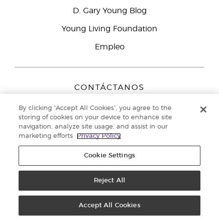
D. Gary Young Blog
Young Living Foundation
Empleo
CONTÁCTANOS
Young Living Europe B.V.
By clicking “Accept All Cookies”, you agree to the
Peizerweg 97
storing of cookies on your device to enhance site
9727 AJ Groningen
navigation, analyze site usage, and assist in our
Netherlands
marketing efforts.
Privacy Policy
Servicio de atención:
900-812976
Cookie Settings
Copyright © 2021 Young Living Essential Oils. Todos los derechos
reservados. |
Reject All
Política de privacidad
Accept All Cookies