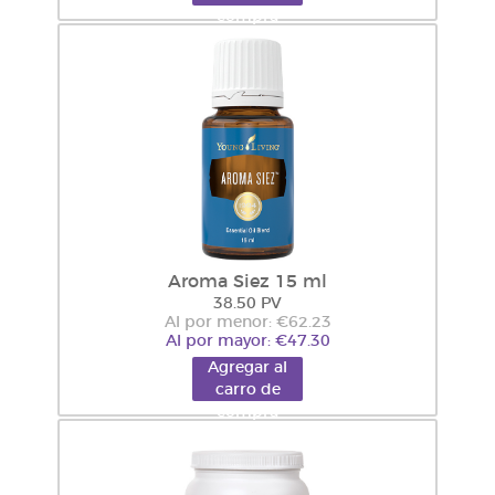
compra
Aroma Siez 15 ml
38.50 PV
Al por menor: €62.23
Al por mayor: €47.30
Agregar al
carro de
compra