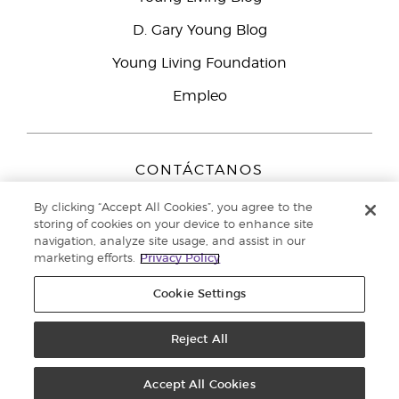
D. Gary Young Blog
Young Living Foundation
Empleo
CONTÁCTANOS
Young Living Europe B.V.
By clicking “Accept All Cookies”, you agree to the
Peizerweg 97
storing of cookies on your device to enhance site
9727 AJ Groningen
navigation, analyze site usage, and assist in our
Netherlands
marketing efforts.
Privacy Policy
Servicio de atención:
900-812976
Cookie Settings
Copyright © 2021 Young Living Essential Oils. Todos los derechos
reservados. |
Reject All
Política de privacidad
Accept All Cookies