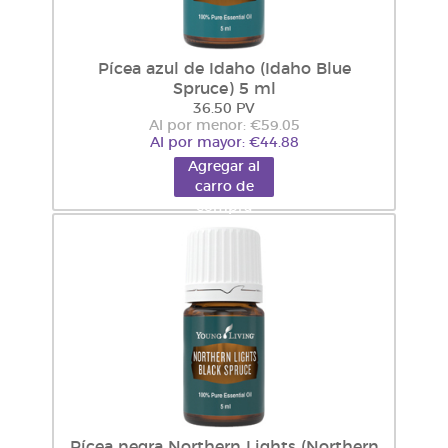
Pícea azul de Idaho (Idaho Blue
Spruce) 5 ml
36.50 PV
Al por menor: €59.05
Al por mayor: €44.88
Agregar al
carro de
compra
Pícea negra Northern Lights (Northern