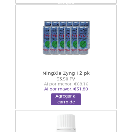
compra
NingXia Zyng 12 pk
33.50 PV
Al por menor: €68.16
Al por mayor: €51.80
Agregar al
carro de
compra