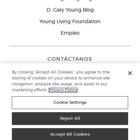
D. Gary Young Blog
Young Living Foundation
Empleo
CONTÁCTANOS
Young Living Europe B.V.
By clicking “Accept All Cookies”, you agree to the
Peizerweg 97
storing of cookies on your device to enhance site
9727 AJ Groningen
navigation, analyze site usage, and assist in our
Netherlands
marketing efforts.
Privacy Policy
Servicio de atención:
900-812976
Cookie Settings
Copyright © 2021 Young Living Essential Oils. Todos los derechos
reservados. |
Política de privacidad
Reject All
Accept All Cookies