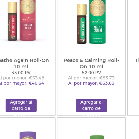
eathe Again Roll-On
Peace & Calming Roll-
T
10 ml
On 10 ml
33.00 PV
52.00 PV
l por menor: €53.48
Al por menor: €83.73
Al por mayor: €40.64
Al por mayor: €63.63
Agregar al
Agregar al
carro de
carro de
compra
compra