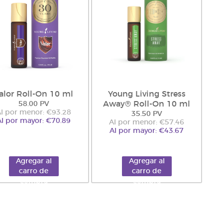
alor Roll-On 10 ml
Young Living Stress
Away® Roll-On 10 ml
58.00 PV
l por menor: €93.28
35.50 PV
Al por mayor: €70.89
Al por menor: €57.46
Al por mayor: €43.67
Agregar al
Agregar al
carro de
carro de
compra
compra