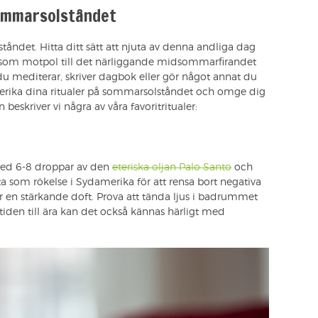
sommarsolståndet
tåndet. Hitta ditt sätt att njuta av denna andliga dag
a som motpol till det närliggande midsommarfirandet
du mediterar, skriver dagbok eller gör något annat du
 berika dina ritualer på sommarsolståndet och omge dig
eskriver vi några av våra favoritritualer:
 med 6-8 droppar av den
eteriska oljan Palo Santo
och
ta som rökelse i Sydamerika för att rensa bort negativa
r en stärkande doft. Prova att tända ljus i badrummet
iden till ära kan det också kännas härligt med