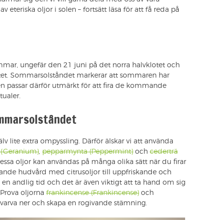
v eteriska oljor i solen – fortsätt läsa för att få reda på
mar, ungefär den 21 juni på det norra halvklotet och
tet. Sommarsolståndet markerar att sommaren har
n passar därför utmärkt för att fira de kommande
ualer.
ommarsolståndet
lv lite extra ompyssling. Därför älskar vi att använda
 (Geranium)
,
pepparmynta (Peppermint)
och
cederträ
a oljor kan användas på många olika sätt när du firar
tande hudvård med citrusoljor till uppfriskande och
a en andlig tid och det är även viktigt att ta hand om sig
. Prova oljorna
frankincense (Frankincense)
och
 varva ner och skapa en rogivande stämning.