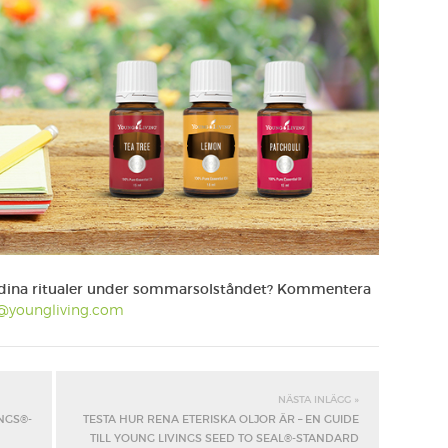
 i dina ritualer under sommarsolståndet? Kommentera
@youngliving.com
NÄSTA INLÄGG »
NGS®-
TESTA HUR RENA ETERISKA OLJOR ÄR – EN GUIDE
TILL YOUNG LIVINGS SEED TO SEAL®-STANDARD