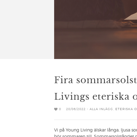
Fira sommarsols
Livings eteriska o
0
20/06/2022 -
ALLA INLÄGG
,
ETERISKA 
Vi på Young Living älskar långa, ljusa s
hör sommaren till. Sommarsolståndet nä