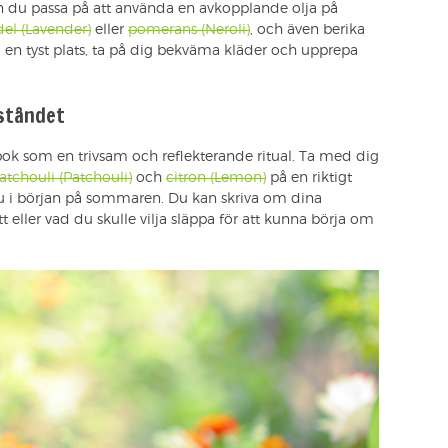
n du passa på att använda en avkopplande olja på
del (Lavender)
eller
pomerans (Neroli)
, och även berika
a en tyst plats, ta på dig bekväma kläder och upprepa
ståndet
gbok som en trivsam och reflekterande ritual. Ta med dig
atchouli (Patchouli)
och
citron (Lemon)
på en riktigt
u i början på sommaren. Du kan skriva om dina
ller vad du skulle vilja släppa för att kunna börja om