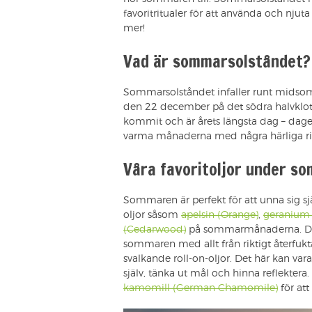
favoritritualer för att använda och njuta a
mer!
Vad är sommarsolståndet?
Sommarsolståndet infaller runt midsom
den 22 december på det södra halvklo
kommit och är årets längsta dag – dage
varma månaderna med några härliga rit
Våra favoritoljor under s
Sommaren är perfekt för att unna sig sjä
oljor såsom
apelsin (Orange)
,
geranium
(Cedarwood)
på sommarmånaderna. Dess
sommaren med allt från riktigt återfuk
svalkande roll-on-oljor. Det här kan var
själv, tänka ut mål och hinna reflektera
kamomill (German Chamomile)
för att