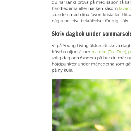
du har tänkt prova på meditation så ka
handlederna eller nacken, såsom
laven
stunden med dina favoritkristaller. Hitt
några positiva bekräftelser för dig själv.
Skriv dagbok under sommarsol
Vi på Young Living älskar att skriva da
fräscha oljor såsom
tea tree (Tea Tree)
,
p
solig dag och fundera på hur du mår n
höjdpunkter under månaderna som gått e
på ny kula.