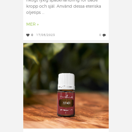
riktigt lyxig spabehandling för både
kropp och själ. Använd dessa eteriska
oljetips ...
MER »
0
17/05/2023
0