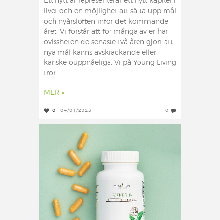
Ett nytt år representerar ett nytt kapitel i
livet och en möjlighet att sätta upp mål
och nyårslöften inför det kommande
året. Vi förstår att för många av er har
ovissheten de senaste två åren gjort att
nya mål känns avskräckande eller
kanske ouppnåeliga. Vi på Young Living
tror ...
MER »
0
04/01/2023
0