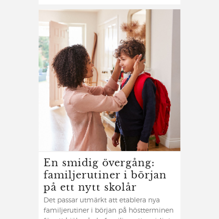
En smidig övergång:
familjerutiner i början
på ett nytt skolår
Det passar utmärkt att etablera nya
familjerutiner i början på höstterminen