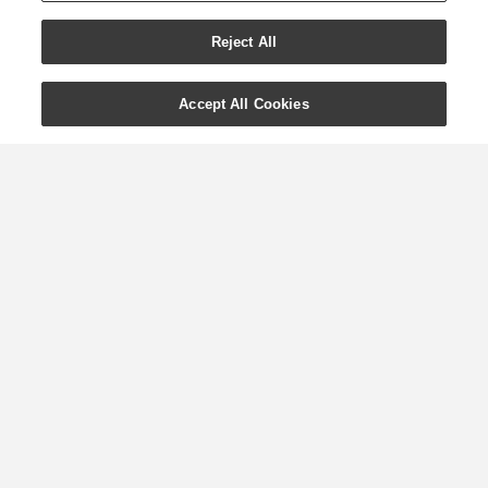
Reject All
Accept All Cookies
Allt om Young Livings
gojibär
Gojibär är knallröda bär som kommer
från Asien och är omtyckta av Young
Living-fans som huvudingrediensen i
vår goda dryck NingXia Red®. Det här
är inte bara några av de nyttigaste
bären som naturen har skapat, de
smakar också helt gudomligt oavsett
om du äter dem som de är eller i ...
MER »