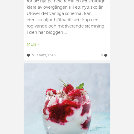
för att hjälpa hela familjen att smidigt
klara av övergången till ett nytt skolår.
Utöver det vanliga schemat kan
eteriska oljor hjälpa till att skapa en
rogivande och motiverande stämning.
I den här bloggen ...
MER »
0
18/09/2023
0