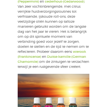
(Peppermint)
en
cederhout (Cedarwood)
.
Van zeer vochtinbrengende, met citrus
verrijkte huidverzorgingsroutines tot
verfrissende, ijskoude roll-ons; deze
veelzijdige oliën kunnen op talloze
manieren gebruikt worden om de langste
dag van het jaar te vieren. Het is belangrijk
om op dit spirituele moment van
verbinding goed voor jezelf te zorgen,
doelen te stellen en de tijd te nemen om te
reflecteren. Probeer daarom eens
wierook
(Frankincense)
en
Duitse kamille (German
Chamomile)
om de zintuigen te verzachten
terwijl je een rustgevende sfeer creëert.