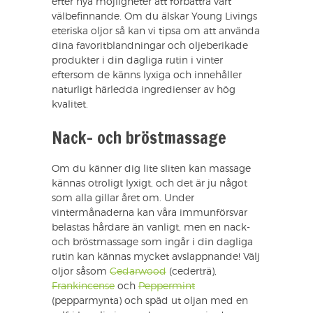
efter nya möjligheter att förbättra vårt
välbefinnande. Om du älskar Young Livings
eteriska oljor så kan vi tipsa om att använda
dina favoritblandningar och oljeberikade
produkter i din dagliga rutin i vinter
eftersom de känns lyxiga och innehåller
naturligt härledda ingredienser av hög
kvalitet.
Nack- och bröstmassage
Om du känner dig lite sliten kan massage
kännas otroligt lyxigt, och det är ju något
som alla gillar året om. Under
vintermånaderna kan våra immunförsvar
belastas hårdare än vanligt, men en nack-
och bröstmassage som ingår i din dagliga
rutin kan kännas mycket avslappnande! Välj
oljor såsom
Cedarwood
(cederträ),
Frankincense
och
Peppermint
(pepparmynta) och späd ut oljan med en