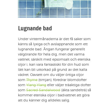
Lugnande bad
Under vintermånaderna är det få saker som
känns så lyxiga och avslappnande som ett
lugnande bad. Ångan fungerar generellt
välgörande för hela dig, men det varma
vattnet, särskilt med epsomsalt och eteriska
oljor i, kan vara fantastiskt för din hud som
lätt kan bli uttorkad på grund av det kalla
vädret. Oavsett om du väljer örtiga oljor
som
Thyme
(timjan), föredrar blomdofter
som
Ylang Ylang
eller väljer träaktiga dofter
som
Sacred Sandalwood
(äkta sandelträ) så
kommer eteriska oljor i badvattnet att göra
att du känner dig alldeles salig.