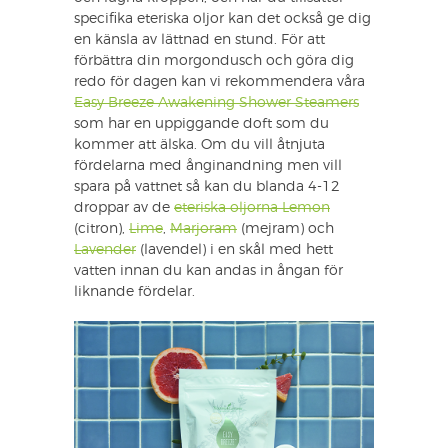
specifika eteriska oljor kan det också ge dig
en känsla av lättnad en stund. För att
förbättra din morgondusch och göra dig
redo för dagen kan vi rekommendera våra
Easy Breeze Awakening Shower Steamers
som har en uppiggande doft som du
kommer att älska. Om du vill åtnjuta
fördelarna med ånginandning men vill
spara på vattnet så kan du blanda 4-12
droppar av de
eteriska oljorna Lemon
(citron),
Lime
,
Marjoram
(mejram) och
Lavender
(lavendel) i en skål med hett
vatten innan du kan andas in ångan för
liknande fördelar.