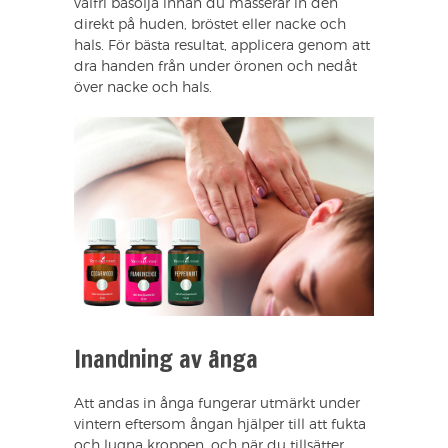
valfri basolja innan du masserar in den
direkt på huden, bröstet eller nacke och
hals. För bästa resultat, applicera genom att
dra handen från under öronen och nedåt
över nacke och hals.
Inandning av ånga
Att andas in ånga fungerar utmärkt under
vintern eftersom ångan hjälper till att fukta
och lugna kroppen, och när du tillsätter