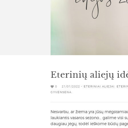
Eterinių aliejų i
0
21/01/2022 -
ETERINIAI ALIEJAI
,
ETERI
GYVENSENA
Nesvarbu, ar žiema yra jūsų mėgstamiaus
laukiantis vasaros sezono… galime visi s
daugiau jėgų, todėl ieškome būdų pageri