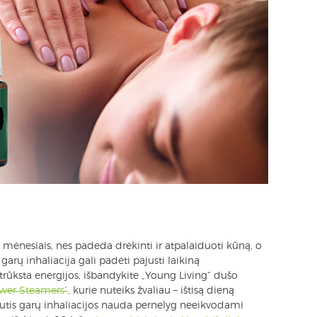
 mėnesiais, nes padeda drėkinti ir atpalaiduoti kūną, o
 garų inhaliacija gali padėti pajusti laikiną
o trūksta energijos, išbandykite „Young Living“ dušo
wer Steamers“
, kurie nuteiks žvaliau – ištisą dieną
gautis garų inhaliacijos nauda pernelyg neeikvodami