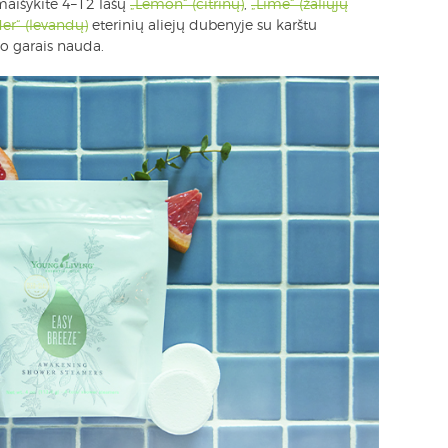
maišykite 4–12 lašų
„Lemon“ (citrinų)
,
„Lime“ (žaliųjų
er“ (levandų)
eterinių aliejų dubenyje su karštu
o garais nauda.