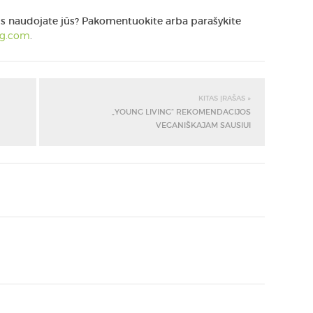
ejus naudojate jūs? Pakomentuokite arba parašykite
ng.com
.
KITAS ĮRAŠAS »
„YOUNG LIVING“ REKOMENDACIJOS
VEGANIŠKAJAM SAUSIUI