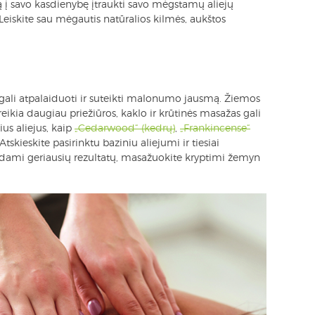
ą į savo kasdienybę įtraukti savo mėgstamų aliejų
 Leiskite sau mėgautis natūralios kilmės, aukštos
s gali atpalaiduoti ir suteikti malonumo jausmą. Žiemos
ikia daugiau priežiūros, kaklo ir krūtinės masažas gali
ius aliejus, kaip
„Cedarwood“ (kedrų)
,
„Frankincense“
 Atskieskite pasirinktu baziniu aliejumi ir tiesiai
iekdami geriausių rezultatų, masažuokite kryptimi žemyn