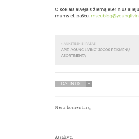
O kokiais atvejais žiemą eterinius ali
mums el. paštu:
mseublog@younglivi
« ANKSTESNIS ĮRAŠAS
APIE „YOUNG LIVING“ JOGOS REIKMENŲ
ASORTIMENTĄ
DALINTIS
Nėra komentarų
Atsakyti