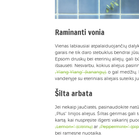
Raminanti vonia
Vienas labiausiai atpalaiduojančių dal
garais ne tik daro stebuklus bendrai jūsų
Epsom druskų bei eterinių aliejų, gali bū
išsausėti. Nesvarbu, kokius aliejus pasiri
„Ylang Ylang“ (kanangų),
o gal medžių,
vandenyje su eteriniais aliejais suteik
Šilta arbata
Jei nekaip jaučiatės, pasinaudokite nat
„Plus“ linijos aliejus. Šiltas gėrimas gal
kartą, kai nuspręsite išgerti vakarinį pu
„Lemon+“ (citrinų)
ar
„Peppermint+“ (pip
bei ramesne nuotaika.