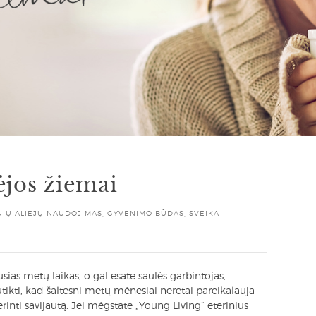
dėjos žiemai
NIŲ ALIEJŲ NAUDOJIMAS
,
GYVENIMO BŪDAS
,
SVEIKA
ias metų laikas, o gal esate saulės garbintojas,
utikti, kad šaltesni metų mėnesiai neretai pareikalauja
nti savijautą. Jei mėgstate „Young Living“ eterinius