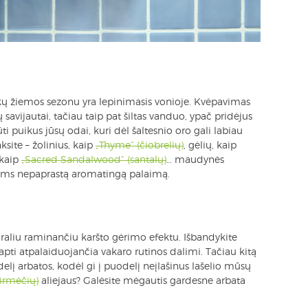
ykų žiemos sezonu yra lepinimasis vonioje. Kvėpavimas
 savijautai, tačiau taip pat šiltas vanduo, ypač pridėjus
ti puikus jūsų odai, kuri dėl šaltesnio oro gali labiau
nksite – žolinius, kaip
„Thyme“ (čiobrelių)
, gėlių, kaip
 kaip
„Sacred Sandalwood“ (santalų)
… maudynės
s jums nepaprastą aromatingą palaimą.
ūraliu raminančiu karšto gėrimo efektu. Išbandykite
i tapti atpalaiduojančia vakaro rutinos dalimi. Tačiau kitą
odelį arbatos, kodėl gi į puodelį neįlašinus lašelio mūsų
irmėčių)
aliejaus? Galėsite mėgautis gardesne arbata