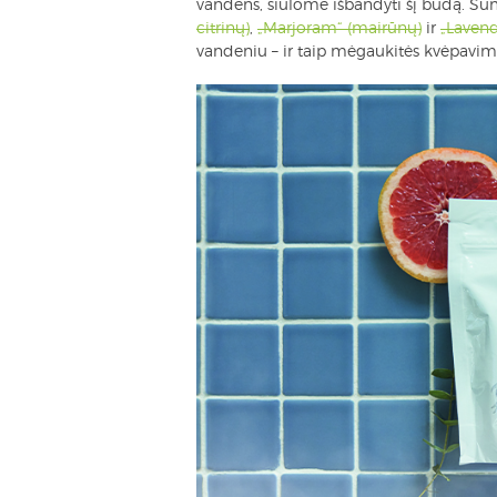
vandens, siūlome išbandyti šį būdą. Su
citrinų)
,
„Marjoram“ (mairūnų)
ir
„Lavend
vandeniu – ir taip mėgaukitės kvėpavim