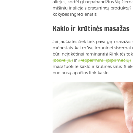
aliejus, kodėl gi nepabandžius šią žiem
mišinių ir aliejais praturtintų produktų?
kokybės ingredientais.
Kaklo ir krūtinės masažas
Jei jaučiatės šiek tiek pavargę, masaža
mėnesiais, kai mūsų imuninei sistemai re
būti neįtikėtinai raminantis! Rinkitės tok
(bosvelijų)
ir
„Peppermint“ (pipirmėčių)
.
masažuokite kaklo ir krūtinės sritis. S
nuo ausų apačios link kaklo.