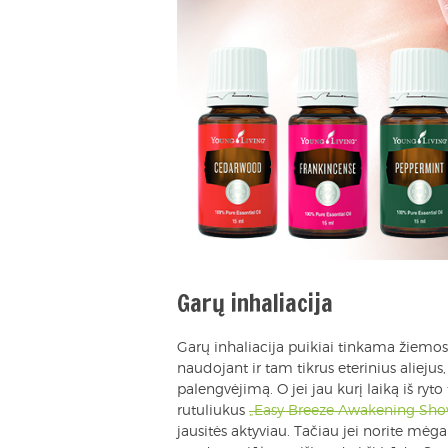
Garų inhaliacija
Garų inhaliacija puikiai tinkama žiemos
naudojant ir tam tikrus eterinius aliejus,
palengvėjimą. O jei jau kurį laiką iš ryt
rutuliukus
„Easy Breeze Awakening Sho
jausitės aktyviau. Tačiau jei norite mė