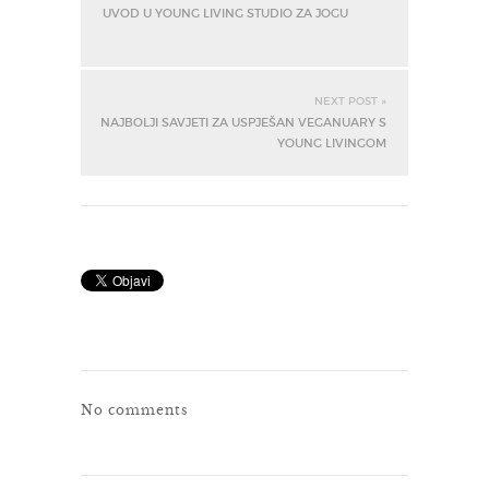
UVOD U YOUNG LIVING STUDIO ZA JOGU
NEXT POST »
NAJBOLJI SAVJETI ZA USPJEŠAN VEGANUARY S
YOUNG LIVINGOM
No comments