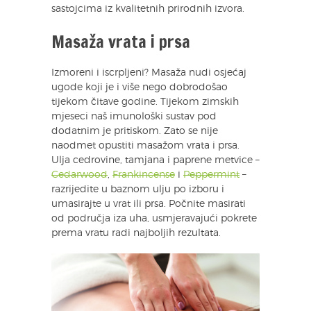
sastojcima iz kvalitetnih prirodnih izvora.
Masaža vrata i prsa
Izmoreni i iscrpljeni? Masaža nudi osjećaj
ugode koji je i više nego dobrodošao
tijekom čitave godine. Tijekom zimskih
mjeseci naš imunološki sustav pod
dodatnim je pritiskom. Zato se nije
naodmet opustiti masažom vrata i prsa.
Ulja cedrovine, tamjana i paprene metvice –
Cedarwood
,
Frankincense
i
Peppermint
–
razrijedite u baznom ulju po izboru i
umasirajte u vrat ili prsa. Počnite masirati
od područja iza uha, usmjeravajući pokrete
prema vratu radi najboljih rezultata.