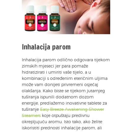
Inhalacija parom
Inhalacija parom odlično odgovara tijekom
zimskih mjeseci jer para pomaže
hidratizirati i umiriti vaše tijelo, a u
kombinaciji s određenim eteričnim uljima
može vam donijeti privremeni osjećaj
olakšanja. Kako biste se tijekom jutarnjeg
tuširanja ispunili dodatnom dozom
energije, predlažemo inovativne tablete za
tuširanje
Easy Breeze Awakening Shower
Steamers
koje otpuštaju predivnu
okrepljujuću aromu. Isto tako, ako želite
iskoristiti prednosti inhalacije parom, ali