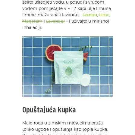
želite uštedjeti vodu, u posudi s vrućom
vodom pomiješajte 4 – 12 kapi ulja limuna,
limete, mažurana i lavande –
Lemon
,
Lime
,
Marjoram
i
Lavender
– i uživajte u mirisnoj
inhalaciji.
Opuštajuća kupka
Malo toga u zimskim mjesecima pruža
toliko ugode i opuštanja kao topla kupka.