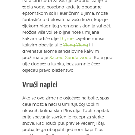
Para čini čuda za vaš cjelokupno stanje, a
topla voda, posebno kada je obogatite
epsomskom soli i eteričnim uljima, može
fantastično djelovati na vašu kožu, koja je
tijekom hladnijeg vremena sklonija suhoći.
Možda više volite biljne note timijana
kakvim odiše ulje
Thyme
, cvjetne mirise
kakvim obavija ulje
Ylang Ylang
ili
drvenaste arome sandalovine kakvim
prožima ulje
Sacred Sandalwood
. Koje god
ulje dodate u kupku, bez sumnje ćete
osjećati pravo blaženstvo.
Vrući napici
Ako se ove zime ne osjećate najbolje, spas
ćete možda naći u umirujućoj toplini
ukusnih kulinarskih Plus ulja. Topli napitak
prije spavanja savršen je recept za slatke
snove. Kad idući put pravite večernji čaj,
probajte ga obogatiti jednom kapi Plus