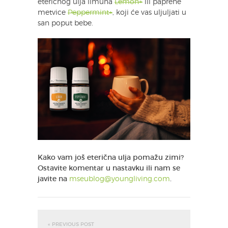
eteričnog ulja limuna
Lemon+
ili paprene
metvice
Peppermint+
, koji će vas uljuljati u
san poput bebe.
Kako vam još eterična ulja pomažu zimi?
Ostavite komentar u nastavku ili nam se
javite na
mseublog@youngliving.com
.
« PREVIOUS POST