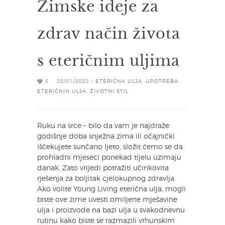
Zimske ideje za
zdrav način života
s eteričnim uljima
0
20/01/2022 -
ETERIČNA ULJA
,
UPOTREBA
ETERIČNIH ULJA
,
ŽIVOTNI STIL
Ruku na srce – bilo da vam je najdraže
godišnje doba snježna zima ili očajnički
iščekujete sunčano ljeto, složit ćemo se da
prohladni mjeseci ponekad tijelu uzimaju
danak. Zato vrijedi potražiti učinkovita
rješenja za boljitak cjelokupnog zdravlja.
Ako volite Young Living eterična ulja, mogli
biste ove zime uvesti omiljene mješavine
ulja i proizvode na bazi ulja u svakodnevnu
rutinu kako biste se razmazili vrhunskim