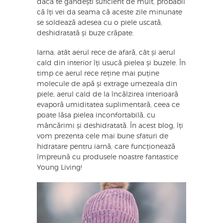
dacă te gândești suficient de mult, probabil
că îți vei da seama că aceste zile minunate
se soldează adesea cu o piele uscată,
deshidratată și buze crăpate.
Iarna, atât aerul rece de afară, cât și aerul
cald din interior îți usucă pielea și buzele. În
timp ce aerul rece reține mai puține
molecule de apă și extrage umezeala din
piele, aerul cald de la încălzirea interioară
evaporă umiditatea suplimentară, ceea ce
poate lăsa pielea inconfortabilă, cu
mâncărimi și deshidratată. În acest blog, îți
vom prezenta cele mai bune sfaturi de
hidratare pentru iarnă, care funcționează
împreună cu produsele noastre fantastice
Young Living!