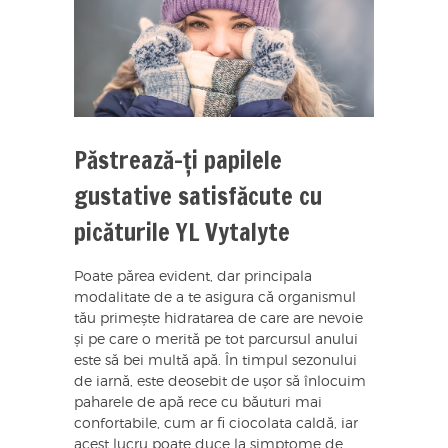
Păstrează-ți papilele
gustative satisfăcute cu
picăturile YL Vytalyte
Poate părea evident, dar principala
modalitate de a te asigura că organismul
tău primește hidratarea de care are nevoie
și pe care o merită pe tot parcursul anului
este să bei multă apă. În timpul sezonului
de iarnă, este deosebit de ușor să înlocuim
paharele de apă rece cu băuturi mai
confortabile, cum ar fi ciocolata caldă, iar
acest lucru poate duce la simptome de