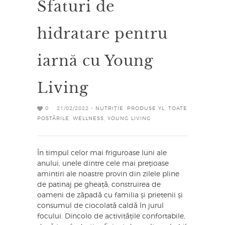
Sfaturi de
hidratare pentru
iarnă cu Young
Living
0
21/02/2022 -
NUTRIȚIE
,
PRODUSE YL
,
TOATE
POSTĂRILE
,
WELLNESS
,
YOUNG LIVING
În timpul celor mai friguroase luni ale
anului, unele dintre cele mai prețioase
amintiri ale noastre provin din zilele pline
de patinaj pe gheață, construirea de
oameni de zăpadă cu familia și prietenii și
consumul de ciocolată caldă în jurul
focului. Dincolo de activitățile confortabile,