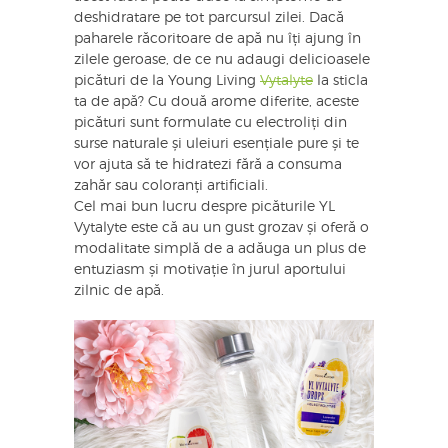
deshidratare pe tot parcursul zilei. Dacă
paharele răcoritoare de apă nu îți ajung în
zilele geroase, de ce nu adaugi delicioasele
picături de la Young Living
Vytalyte
la sticla
ta de apă? Cu două arome diferite, aceste
picături sunt formulate cu electroliți din
surse naturale și uleiuri esențiale pure și te
vor ajuta să te hidratezi fără a consuma
zahăr sau coloranți artificiali.
Cel mai bun lucru despre picăturile YL
Vytalyte este că au un gust grozav și oferă o
modalitate simplă de a adăuga un plus de
entuziasm și motivație în jurul aportului
zilnic de apă.