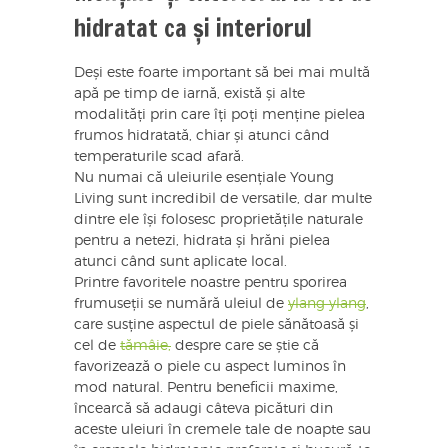
hidratat ca și interiorul
Deși este foarte important să bei mai multă
apă pe timp de iarnă, există și alte
modalități prin care îți poți menține pielea
frumos hidratată, chiar și atunci când
temperaturile scad afară.
Nu numai că uleiurile esențiale Young
Living sunt incredibil de versatile, dar multe
dintre ele își folosesc proprietățile naturale
pentru a netezi, hidrata și hrăni pielea
atunci când sunt aplicate local.
Printre favoritele noastre pentru sporirea
frumuseții se numără uleiul de
ylang ylang
,
care susține aspectul de piele sănătoasă și
cel de
tămâie,
despre care se știe că
favorizează o piele cu aspect luminos în
mod natural. Pentru beneficii maxime,
încearcă să adaugi câteva picături din
aceste uleiuri în cremele tale de noapte sau