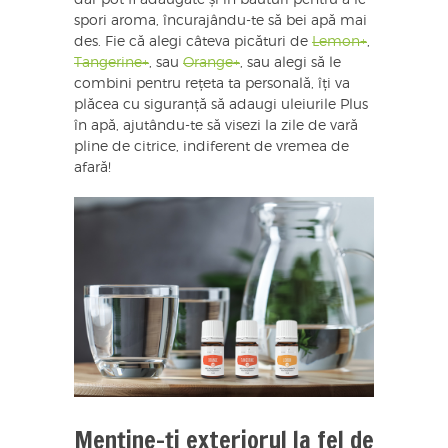
dar pot fi adăugate și în băuturi pentru a le
spori aroma, încurajându-te să bei apă mai
des. Fie că alegi câteva picături de
Lemon+
,
Tangerine+
, sau
Orange+
, sau alegi să le
combini pentru rețeta ta personală, îți va
plăcea cu siguranță să adaugi uleiurile Plus
în apă, ajutându-te să visezi la zile de vară
pline de citrice, indiferent de vremea de
afară!
Menține-ți exteriorul la fel de