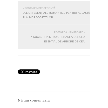
« POSTAREA PRECEDENTĂ
ULEIURI ESENȚIALE ROMANTICE PENTRU ACEASTĂ
ZI A ÎNDRĂGOSTIȚILOR
POSTAREA URMĂTOARE »
14 SUGESTII PENTRU UTILIZAREA ULEIULUI
ESENȚIAL DE ARBORE DE CEAI
Niciun comentariu