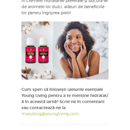
în cremele hidratante preferate și bucură-te
de aromele lor dulci, alături de beneficiile
lor pentru îngrijirea pielii!
Cum speri să folosești uleiurile esențiale
Young Living pentru a te menține hidratat/
ă în această iarnă? Scrie-ne în comentarii
sau contactează-ne la
mseublog@youngliving.com