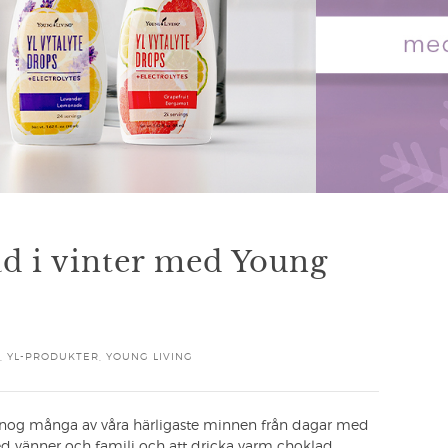
ad i vinter med Young
,
YL-PRODUKTER
,
YOUNG LIVING
nog många av våra härligaste minnen från dagar med
 vänner och familj och att dricka varm choklad