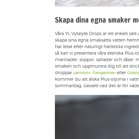
Skapa dina egna smaker me
Våra YL Vytalyte Drops är ett enkelt sätt 
skapa sina egna smaksatta vatten hemma
har letat efter naturligt härledda ingr
så kan vi presentera våra eteriska Plus-
marinader, soppor, sallader och såser, me
smaken och uppmuntra dig till att drick
droppar
Lemon+
,
Tangerine+
eller
Oran
kommer du att älska Plus-oljorna i vattn
sommardag, oavsett vad det är för väde