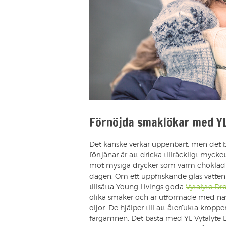
Förnöjda smaklökar med YL
Det kanske verkar uppenbart, men det b
förtjänar är att dricka tillräckligt mycket
mot mysiga drycker som varm choklad o
dagen. Om ett uppfriskande glas vatten i
tillsätta Young Livings goda
Vytalyte Dr
olika smaker och är utformade med nat
oljor. De hjälper till att återfukta kropp
färgämnen. Det bästa med YL Vytalyte Dro