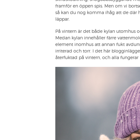
framför en öppen spis. Men om vi bortser
så kan du nog komma ihåg att de där hä
läppar.
På vintern är det både kylan utomhus 
Medan kylan innehåller färre vattenmole
element inomhus att annan fukt avdunst
irriterad och torr. I det här blogginläg
återfuktad på vintern, och alla fungera