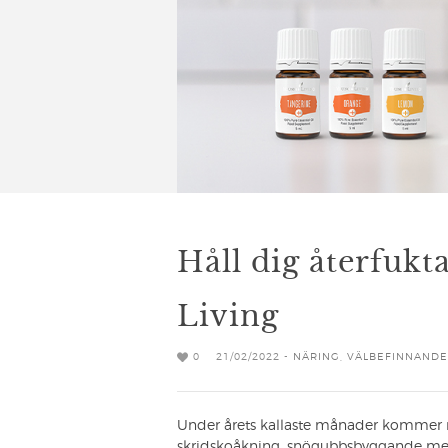
Håll dig återfukt
Living
0
21/02/2022 -
NÄRING
,
VÄLBEFINNANDE
Under årets kallaste månader kommer 
skridskoåkning, snögubbsbyggande med