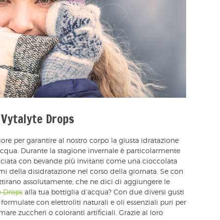
L Vytalyte Drops
re per garantire al nostro corpo la giusta idratazione
a acqua. Durante la stagione invernale è particolarmente
iacciata con bevande più invitanti come una cioccolata
mi della disidratazione nel corso della giornata. Se con
attirano assolutamente, che ne dici di aggiungere le
e Drops
alla tua bottiglia d’acqua? Con due diversi gusti
ormulate con elettroliti naturali e oli essenziali puri per
are zuccheri o coloranti artificiali. Grazie al loro