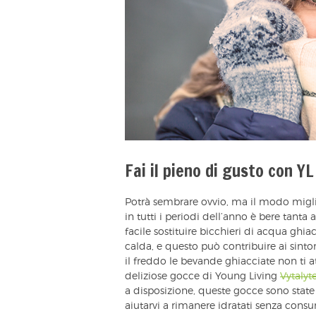
Fai il pieno di gusto con Y
Potrà sembrare ovvio, ma il modo miglio
in tutti i periodi dell’anno è bere tant
facile sostituire bicchieri di acqua gh
calda, e questo può contribuire ai sinto
il freddo le bevande ghiacciate non ti 
deliziose gocce di Young Living
Vytalyt
a disposizione, queste gocce sono state f
aiutarvi a rimanere idratati senza consum