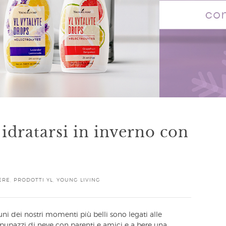
idratarsi in inverno con
ERE
,
PRODOTTI YL
,
YOUNG LIVING
uni dei nostri momenti più belli sono legati alle
e pupazzi di neve con parenti e amici e a bere una