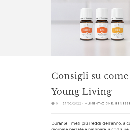
Consigli su come 
Young Living
0
21/02/2022 -
ALIMENTAZIONE
,
BENESS
Durante i mesi più freddi dell’anno, alc
giornate passate a pattinare, a costruir