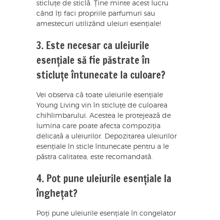
sticluțe de sticlă. Ține minte acest lucru
când îți faci propriile parfumuri sau
amestecuri utilizând uleiuri esențiale!
3. Este necesar ca uleiurile
esențiale să fie păstrate în
sticluțe întunecate la culoare?
Vei observa că toate uleiurile esențiale
Young Living vin în sticluțe de culoarea
chihlimbarului. Acestea le protejează de
lumina care poate afecta compoziția
delicată a uleiurilor. Depozitarea uleiurilor
esențiale în sticle întunecate pentru a le
păstra calitatea, este recomandată.
4. Pot pune uleiurile esențiale la
înghețat?
Poți pune uleiurile esențiale în congelator