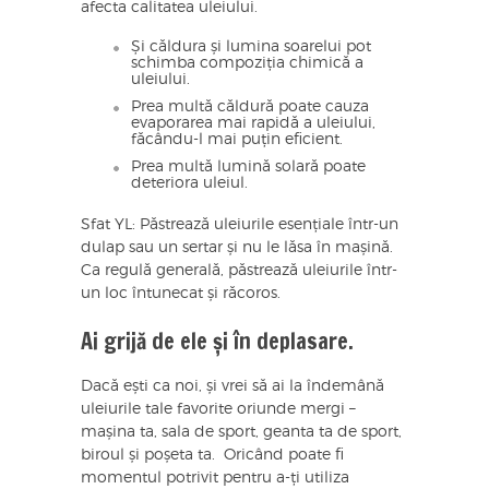
afecta calitatea uleiului.
Și căldura și lumina soarelui pot
schimba compoziția chimică a
uleiului.
Prea multă căldură poate cauza
evaporarea mai rapidă a uleiului,
făcându-l mai puțin eficient.
Prea multă lumină solară poate
deteriora uleiul.
Sfat YL: Păstrează uleiurile esențiale într-un
dulap sau un sertar și nu le lăsa în mașină.
Ca regulă generală, păstrează uleiurile într-
un loc întunecat și răcoros.
Ai grijă de ele și în deplasare.
Dacă ești ca noi, și vrei să ai la îndemână
uleiurile tale favorite oriunde mergi –
mașina ta, sala de sport, geanta ta de sport,
biroul și poșeta ta. Oricând poate fi
momentul potrivit pentru a-ți utiliza