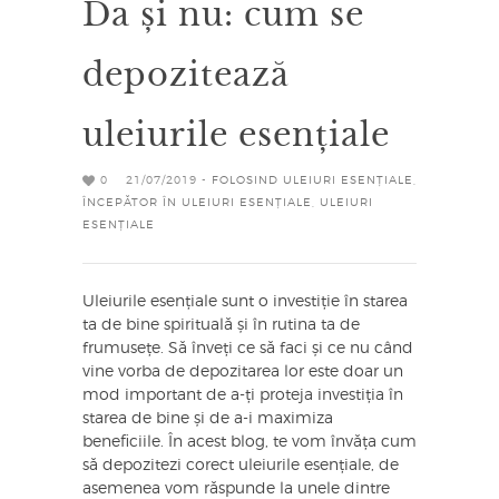
Da și nu: cum se
depozitează
uleiurile esențiale
0
21/07/2019 -
FOLOSIND ULEIURI ESENȚIALE
,
ÎNCEPĂTOR ÎN ULEIURI ESENȚIALE
,
ULEIURI
ESENȚIALE
Uleiurile esențiale sunt o investiție în starea
ta de bine spirituală și în rutina ta de
frumusețe. Să înveți ce să faci și ce nu când
vine vorba de depozitarea lor este doar un
mod important de a-ți proteja investiția în
starea de bine și de a-i maximiza
beneficiile. În acest blog, te vom învăța cum
să depozitezi corect uleiurile esențiale, de
asemenea vom răspunde la unele dintre