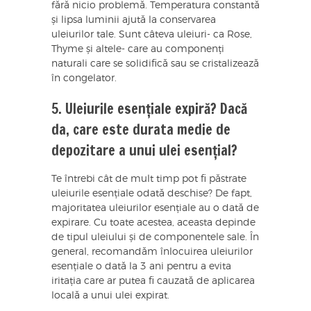
fără nicio problemă. Temperatura constantă
și lipsa luminii ajută la conservarea
uleiurilor tale. Sunt câteva uleiuri- ca Rose,
Thyme și altele- care au componenți
naturali care se solidifică sau se cristalizează
în congelator.
5. Uleiurile esențiale expiră? Dacă
da, care este durata medie de
depozitare a unui ulei esențial?
Te întrebi cât de mult timp pot fi păstrate
uleiurile esențiale odată deschise? De fapt,
majoritatea uleiurilor esențiale au o dată de
expirare. Cu toate acestea, aceasta depinde
de tipul uleiului și de componentele sale. În
general, recomandăm înlocuirea uleiurilor
esențiale o dată la 3 ani pentru a evita
iritația care ar putea fi cauzată de aplicarea
locală a unui ulei expirat.