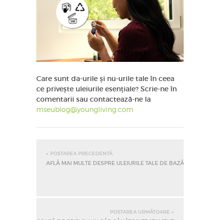
Care sunt da-urile și nu-urile tale în ceea
ce privește uleiurile esențiale? Scrie-ne în
comentarii sau contactează-ne la
mseublog@youngliving.com
« POSTAREA PRECEDENTĂ
AFLĂ MAI MULTE DESPRE ULEIURILE TALE DE BAZĂ
POSTAREA URMĂTOARE »