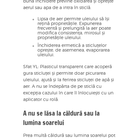
buna închidere previne oxidarea și oprește
aerul sau apa de a intra în sticlă.
Lipsa de aer permite uleiului să își
rețină proprietățile. Expunerea
frecventă și prelungită la aer poate
modifica consistența, mirosul și
proprietățile uleiului.
Închiderea ermetică a sticluțelor
oprește, de asemenea, evaporarea
uleiului.
Sfat YL: Plasticul transparent care acoperă
gura sticluței și permite doar picurarea
uleiului, ajută și la ferirea sticluței de apă și
aer. A nu se îndepărta de pe sticlă cu
excepția cazului în care îl înlocuiești cu un
aplicator cu rolă.
A nu se lăsa la căldură sau la
lumina soarelui
Prea multă căldură sau lumina soarelui pot