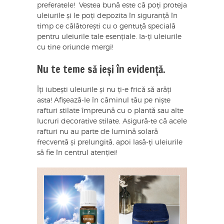
preferatele! Vestea bună este că poți proteja
uleiurile și le poți depozita în siguranță în
timp ce călătorești cu o gentuță specială
pentru uleiurile tale esențiale. Ia-ți uleiurile
cu tine oriunde mergi!
Nu te teme să ieși în evidență.
Îți iubești uleiurile și nu ți-e frică să arăți
asta! Afișează-le în căminul tău pe niște
rafturi stilate împreună cu o plantă sau alte
lucruri decorative stilate. Asigură-te că acele
rafturi nu au parte de lumină solară
frecventă și prelungită, apoi lasă-ți uleiurile
să fie în centrul atenției!