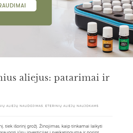
nius aliejus: patarimai ir
NIŲ ALIEJŲ NAUDOJIMAS
,
ETERINIŲ ALIEJŲ NAUJOKAMS
dinį, tiek išorinį grožį. Žinojimas, kaip tinkamai laikyti
psaugoti jūsų investicijas į sveikatingumą ir norint