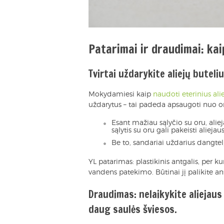
Patarimai ir draudimai: kaip
Tvirtai uždarykite aliejų buteli
Mokydamiesi kaip
naudoti eterinius ali
uždarytus – tai padeda apsaugoti nuo o
Esant mažiau sąlyčio su oru, alie
sąlytis su oru gali pakeisti aliejau
Be to, sandariai uždarius dangtelį
YL patarimas: plastikinis antgalis, per ku
vandens patekimo. Būtinai jį palikite ant
Draudimas: nelaikykite aliejaus 
daug saulės šviesos.