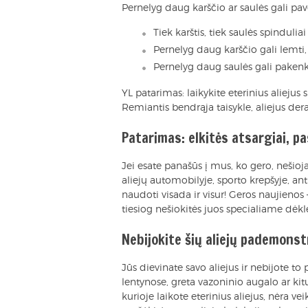
Pernelyg daug karščio ar saulės gali pav
Tiek karštis, tiek saulės spindulia
Pernelyg daug karščio gali lemti,
Pernelyg daug saulės gali pakenkti
YL patarimas: laikykite eterinius aliejus 
Remiantis bendrąja taisykle, aliejus dera 
Patarimas: elkitės atsargiai, pa
Jei esate panašūs į mus, ko gero, nešioja
aliejų automobilyje, sporto krepšyje, an
naudoti visada ir visur! Geros naujienos –
tiesiog nešiokitės juos specialiame dėk
Nebijokite šių aliejų pademonst
Jūs dievinate savo aliejus ir nebijote to 
lentynose, greta vazoninio augalo ar kit
kurioje laikote eterinius aliejus, nėra v