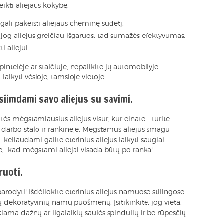
eikti aliejaus kokybę.
i gali pakeisti aliejaus cheminę sudėtį.
 jog aliejus greičiau išgaruos, tad sumažės efektyvumas.
 aliejui.
spintelėje ar stalčiuje, nepalikite jų automobilyje.
laikyti vėsioje, tamsioje vietoje.
siimdami savo aliejus su savimi.
tės mėgstamiausius aliejus visur, kur einate – turite
t darbo stalo ir rankinėje. Mėgstamus aliejus smagu
 keliaudami galite eterinius aliejus laikyti saugiai –
le, kad mėgstami aliejai visada būtų po ranka!
ruoti.
parodyti! Išdėliokite eterinius aliejus namuose stilingose
ų dekoratyvinių namų puošmenų. Įsitikinkite, jog vieta,
eikiama dažnų ar ilgalaikių saulės spindulių ir be rūpesčių