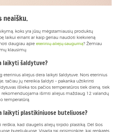
s neaišku.
 laikymą, koks yra jūsų mėgstamiausių produktų
ę laikui einant ar kaip geriau naudoti kiekvieną
inoti daugiau apie
eterinių aliejų saugumą
? Žemiau
amų klausimų:
 laikyti šaldytuve?
og eterinius aliejus dera laikyti šaldytuve. Nors eterinius
e, tačiau jų nereikia šaldyti – pakanka užtikrinti
ytuvas išlieka tos pačios temperatūros tiek dieną, tiek
čiau rekomenduojama išimti aliejus maždaug 12 valandų
io temperatūrą.
laikyti plastikiniuose buteliuose?
i reiškia, kad daugelis aliejų tirpdo plastiką. Dėl šios
iniuose buteliukuose. Visada tai prisiminkite, kai renkatės