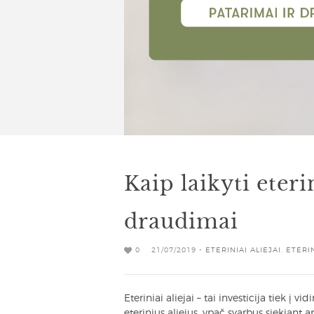
Kaip laikyti eteri
draudimai
0
21/07/2019 -
ETERINIAI ALIEJAI
,
ETERI
Eteriniai aliejai – tai investicija tiek į vi
eterinius aliejus, ypač svarbus siekiant a