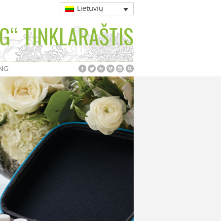
Lietuvių
G“ TINKLARAŠTIS
ING