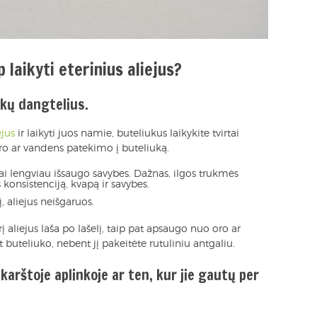
 laikyti eterinius aliejus?
ukų dangtelius.
ejus
ir laikyti juos namie, buteliukus laikykite tvirtai
ro ar vandens patekimo į buteliuką.
jai lengviau išsaugo savybes. Dažnas, ilgos trukmės
s konsistenciją, kvapą ir savybes.
, aliejus neišgaruos.
rį aliejus laša po lašelį, taip pat apsaugo nuo oro ar
 buteliuko, nebent jį pakeitėte rutuliniu antgaliu.
karštoje aplinkoje ar ten, kur jie gautų per