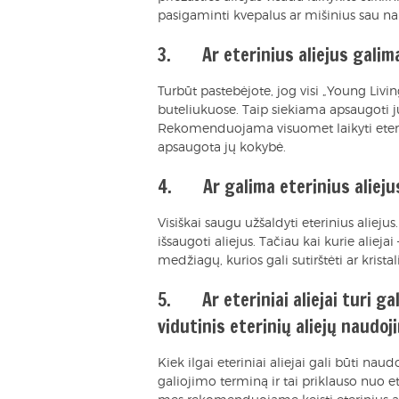
pasigaminti kvepalus ar mišinius sau nau
3. Ar eterinius aliejus galima
Turbūt pastebėjote, jog visi „Young Livi
buteliukuose. Taip siekiama apsaugoti ju
Rekomenduojama visuomet laikyti eterin
apsaugota jų kokybė.
4. Ar galima eterinius aliejus
Visiškai saugu užšaldyti eterinius aliej
išsaugoti aliejus. Tačiau kai kurie aliejai 
medžiagų, kurios gali sutirštėti ar kristal
5. Ar eteriniai aliejai turi gal
vidutinis eterinių aliejų naudo
Kiek ilgai eteriniai aliejai gali būti n
galiojimo terminą ir tai priklauso nuo e