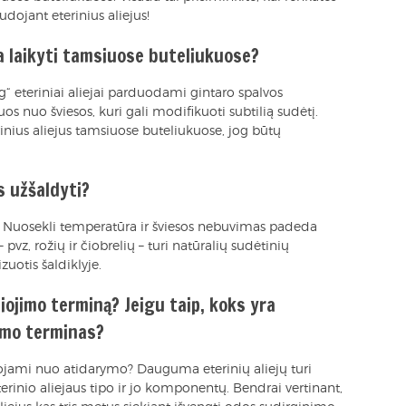
dojant eterinius aliejus!
 laikyti tamsiuose buteliukuose?
ng“ eteriniai aliejai parduodami gintaro spalvos
os nuo šviesos, kuri gali modifikuoti subtilią sudėtį.
ius aliejus tamsiuose buteliukuose, jog būtų
 užšaldyti?
us. Nuosekli temperatūra ir šviesos nebuvimas padeda
– pvz, rožių ir čiobrelių – turi natūralių sudėtinių
izuotis šaldiklyje.
iojimo terminą? Jeigu taip, koks yra
jimo terminas?
audojami nuo atidarymo? Dauguma eterinių aliejų turi
terinio aliejaus tipo ir jo komponentų. Bendrai vertinant,