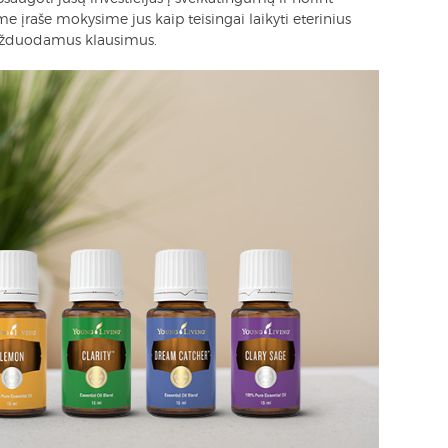
 įraše mokysime jus kaip teisingai laikyti eterinius
i užduodamus klausimus.