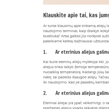
Klauskite apie tai, kas jum
Ar turite klausimų apie tinkamą aliejų
naudojimo terminas, kaip išlaikyti kokyb
buteliuką? Arba galbūt jūs norėjote suž
pateikiame keletą dažniausiai užduod
1. Ar eterinius aliejus galima
Kai kurie eterinių aliejų mylėtojai tiki, j
aliejus tinka laikyti žemoje temperatūroj
nuoseklią temperatūrą. Kadangi jūsų šald
naktį, tai padeda išsaugoti aliejų. Ta
iki naudojimo, kad jie pasiektų kambar
2. Ar eterinius aliejus galima 
Eteriniai aliejai yra ypač veiksmingi, o ta
priežasties aliejus visada laikykite stikl