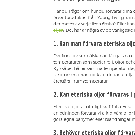
Har du frågor om hur du förvarar dina o
favoritprodukter från Young Living, om a
det mesta av varje liten flaska? Eller k
oljor
? Det här är några av de vanligaste 
1. Kan man förvara eteriska oljo
Det finns de som älskar att lägga sina et
temperaturen som spelar roll, oljor behö
Kylskåpet håller samma temperatur dag och
rekommenderar dock att du tar ut olja
återgå till rumstemperatur.
2. Kan eteriska oljor förvaras i
Eteriska oljor är otroligt kraftfulla, vil
anledningen förvarar vi alltid våra oljo
göra egna parfymer eller blandningar me
3. Behöver eteriska oljor förvar