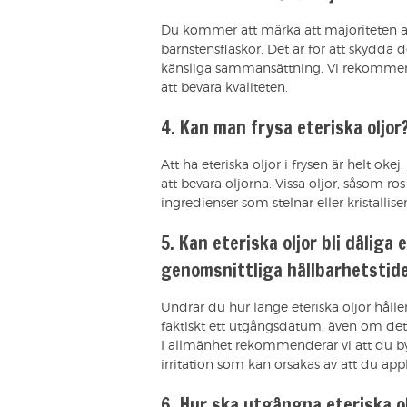
Du kommer att märka att majoriteten av
bärnstensflaskor. Det är för att skydda 
känsliga sammansättning. Vi rekommender
att bevara kvaliteten.
4. Kan man frysa eteriska oljor
Att ha eteriska oljor i frysen är helt ok
att bevara oljorna. Vissa oljor, såsom ros 
ingredienser som stelnar eller kristalliser
5. Kan eteriska oljor bli dåliga 
genomsnittliga hållbarhetstiden
Undrar du hur länge eteriska oljor håller
faktiskt ett utgångsdatum, även om dett
I allmänhet rekommenderar vi att du byte
irritation som kan orsakas av att du app
6. Hur ska utgångna eteriska o