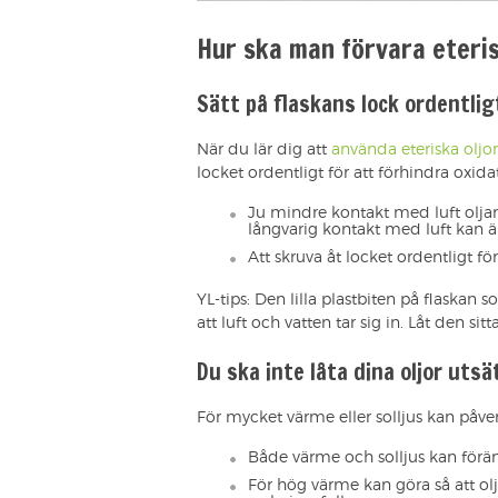
Hur ska man förvara eteris
Sätt på flaskans lock ordentlig
När du lär dig att
använda eteriska oljor
locket ordentligt för att förhindra oxida
Ju mindre kontakt med luft oljan
långvarig kontakt med luft kan ä
Att skruva åt locket ordentligt fö
YL-tips: Den lilla plastbiten på flaskan
att luft och vatten tar sig in. Låt den si
Du ska inte låta dina oljor utsä
För mycket värme eller solljus kan påverk
Både värme och solljus kan förä
För hög värme kan göra så att o