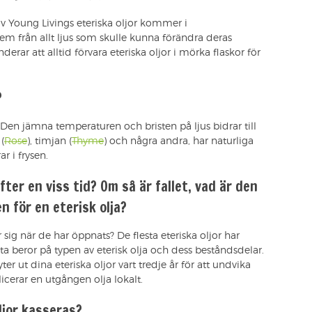
 Young Livings eteriska oljor kommer i
dem från allt ljus som skulle kunna förändra deras
ar att alltid förvara eteriska oljor i mörka flaskor för
?
ej. Den jämna temperaturen och bristen på ljus bidrar till
(
Rose
), timjan (
Thyme
) och några andra, har naturliga
ar i frysen.
efter en viss tid? Om så är fallet, vad är den
 för en eterisk olja?
 sig när de har öppnats? De flesta eteriska oljor har
a beror på typen av eterisk olja och dess beståndsdelar.
r ut dina eteriska oljor vart tredje år för att undvika
licerar en utgången olja lokalt.
ljor kasseras?