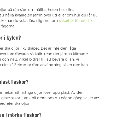
ljor på rätt sätt, om hållbarheten hos dina
tt hålla kvaliteten jämn över tid eller om hur du får ut
anske har du velat lära dig mer om
säkerhet för eteriska
frågorna:
r i kylen?
eriska oljor i kylskåpet. Det är inte den låga
ver inte förvaras så kallt, utan det jämna klimatet.
 natt, vilket bidrar till att bevara oljan. Vi
n cirka 12 timmar före användning så att den kan
 plastflaskor?
ket innebär att många oljor löser upp plast. Av den
r i glasflaskor. Tänk på detta om du någon gång väljer att
d eteriska oljor!
as i mörka flaskor?