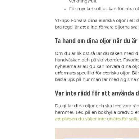
verkningsfull.
För mycket solljus kan förstöra ol
YL-tips: Förvara dina eteriska oljor i et
bra regel är att alltid förvara oljorna sv
Ta hand om dina oljor när du är
Om du är lik oss så tar du säkert med dig
handväskan och på skrivbordet. Favori
nyheterna är att du kan förvara dina ol
utformats specifikt för eteriska oljor. B
bästa tips på hur man tar med sig sina o
Var inte rädd för att använda 
Du gillar dina oljor och ska inte vara rä
hemmet, t.ex. på en bokhylla bredvid e
att platsen du väljer inte utsätts för soll