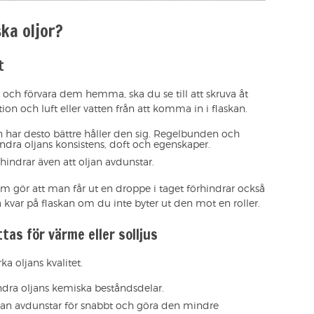
ka oljor?
t
och förvara dem hemma, ska du se till att skruva åt
tion och luft eller vatten från att komma in i flaskan.
 har desto bättre håller den sig. Regelbunden och
ndra oljans konsistens, doft och egenskaper.
rhindrar även att oljan avdunstar.
 som gör att man får ut en droppe i taget förhindrar också
tta kvar på flaskan om du inte byter ut den mot en roller.
ttas för värme eller solljus
a oljans kvalitet.
ndra oljans kemiska beståndsdelar.
ljan avdunstar för snabbt och göra den mindre