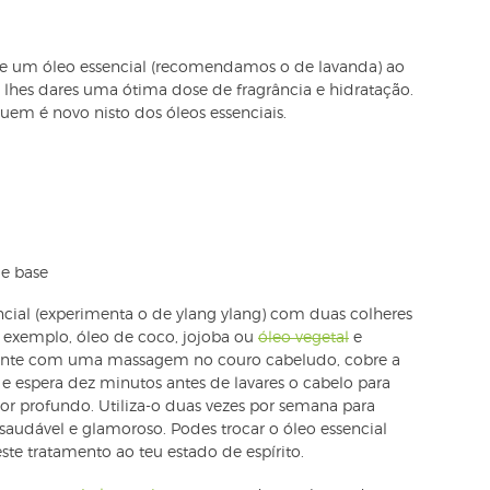
de um óleo essencial (recomendamos o de lavanda) ao
 lhes dares uma ótima dose de fragrância e hidratação.
m é novo nisto dos óleos essenciais.
de base
encial (experimenta o de ylang ylang) com duas colheres
 exemplo, óleo de coco, jojoba ou
óleo vegetal
e
mente com uma massagem no couro cabeludo, cobre a
espera dez minutos antes de lavares o cabelo para
r profundo. Utiliza-o duas vezes por semana para
audável e glamoroso. Podes trocar o óleo essencial
ste tratamento ao teu estado de espírito.