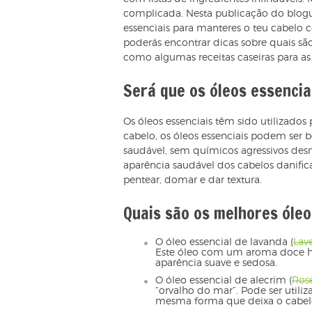
complicada. Nesta publicação do blogu
essenciais para manteres o teu cabelo
poderás encontrar dicas sobre quais sã
como algumas receitas caseiras para as
Será que os óleos essencia
Os óleos essenciais têm sido utilizados
cabelo, os óleos essenciais podem ser
saudável, sem químicos agressivos des
aparência saudável dos cabelos danif
pentear, domar e dar textura.
Quais são os melhores óleo
O óleo essencial de lavanda (
Lav
Este óleo com um aroma doce h
aparência suave e sedosa.
O óleo essencial de alecrim (
Ros
“orvalho do mar”. Pode ser utili
mesma forma que deixa o cabelo