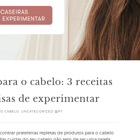
ara o cabelo: 3 receitas
cisas de experimentar
 O CABELO
,
UNCATEGORIZED @PT
ontrar prateleiras repletas de produtos para o cabelo
 Mas cuidar do teu cabelo não tem de ser uma tarefa