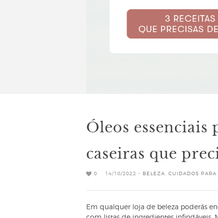
Óleos essenciais p
caseiras que pre
0
14/10/2022 -
BELEZA
,
CUIDADOS PARA
Em qualquer loja de beleza poderás enc
com listas de ingredientes infindáveis.