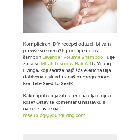
Komplicirani DIY recepti oduzeli bi vam
previše vremena? Isprobajte gotovi
šampon
Lavender Volume Shampoo
i ulje
za kosu
Mirah Lustrous Hair Oil
iz Young
Livinga, koji sadrže najčišća eterična ulja
dobivena u skladu s našim programom
kvalitete Seed to Seal®.
Kako upotrebljavate eterična ulja u njezi
kose? Ostavite komentar u nastavku ili
nam se javite na
mseublog@youngliving.com
.