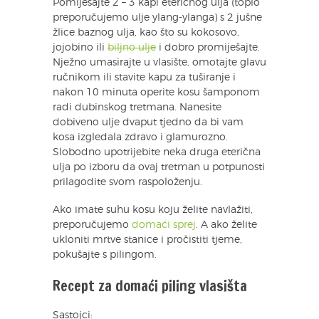
Pomiješajte 2 – 3 kapi eteričnog ulja (toplo
preporučujemo ulje ylang-ylanga) s 2 jušne
žlice baznog ulja, kao što su kokosovo,
jojobino ili
biljno ulje
i dobro promiješajte.
Nježno umasirajte u vlasište, omotajte glavu
ručnikom ili stavite kapu za tuširanje i
nakon 10 minuta operite kosu šamponom
radi dubinskog tretmana. Nanesite
dobiveno ulje dvaput tjedno da bi vam
kosa izgledala zdravo i glamurozno.
Slobodno upotrijebite neka druga eterična
ulja po izboru da ovaj tretman u potpunosti
prilagodite svom raspoloženju.
Ako imate suhu kosu koju želite navlažiti,
preporučujemo
domaći sprej
. A ako želite
ukloniti mrtve stanice i pročistiti tjeme,
pokušajte s pilingom.
Recept za domaći piling vlasišta
Sastojci: