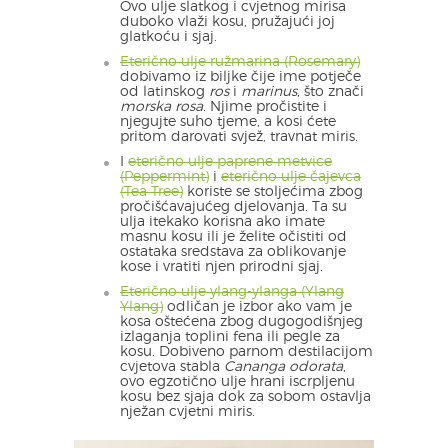
Ovo ulje slatkog i cvjetnog mirisa
duboko vlaži kosu, pružajući joj
glatkoću i sjaj.
Eterično ulje ružmarina (Rosemary)
dobivamo iz biljke čije ime potječe
od latinskog
ros
i
marinus
, što znači
morska rosa
. Njime pročistite i
njegujte suho tjeme, a kosi ćete
pritom darovati svjež, travnat miris.
I
eterično ulje paprene metvice
(Peppermint)
i
eterično ulje čajevca
(Tea Tree)
koriste se stoljećima zbog
pročišćavajućeg djelovanja. Ta su
ulja itekako korisna ako imate
masnu kosu ili je želite očistiti od
ostataka sredstava za oblikovanje
kose i vratiti njen prirodni sjaj.
Eterično ulje ylang-ylanga (Ylang
Ylang)
odličan je izbor ako vam je
kosa oštećena zbog dugogodišnjeg
izlaganja toplini fena ili pegle za
kosu. Dobiveno parnom destilacijom
cvjetova stabla
Cananga odorata
,
ovo egzotično ulje hrani iscrpljenu
kosu bez sjaja dok za sobom ostavlja
nježan cvjetni miris.