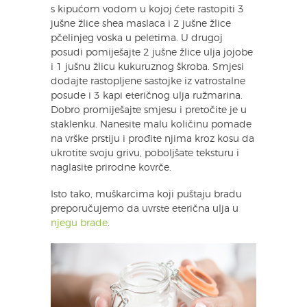
s kipućom vodom u kojoj ćete rastopiti 3
jušne žlice shea maslaca i 2 jušne žlice
pčelinjeg voska u peletima. U drugoj
posudi pomiješajte 2 jušne žlice ulja jojobe
i 1 jušnu žlicu kukuruznog škroba. Smjesi
dodajte rastopljene sastojke iz vatrostalne
posude i 3 kapi eteričnog ulja ružmarina.
Dobro promiješajte smjesu i pretočite je u
staklenku. Nanesite malu količinu pomade
na vrške prstiju i prođite njima kroz kosu da
ukrotite svoju grivu, poboljšate teksturu i
naglasite prirodne kovrče.
Isto tako, muškarcima koji puštaju bradu
preporučujemo da uvrste eterična ulja u
njegu brade
.