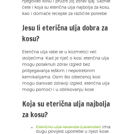
njegovati kosu i pružiti joj zdrav sjaj. Saznat
ćete i koja su eterična ulja najbolja za kosu,
kao i domaće recepte za različite potrebe.
Jesu li eterična ulja dobra za
kosu?
Eterična ulja rabe se u kozmetici već
stoljećima. Kad je riječ o kosi, eterična ulja
mogu potaknuti zdrav izgled bez
pribjegavanja teškim i nepotrebnim
kemikalijama. Osim što oštećenoj kosi
mogu darovati zdraviji izgled, eterična ulja
mogu pomoći i u oblikovanju kose.
Koja su eterična ulja najbolja
za kosu?
Eterično ulje lavande (Lavender)
ima
dugu povijest upotrebe u njezi kose.