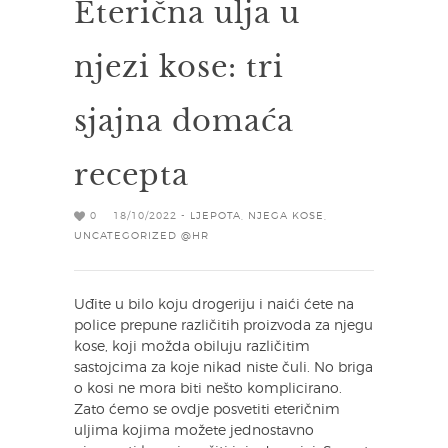
Eterična ulja u
njezi kose: tri
sjajna domaća
recepta
0
18/10/2022 -
LJEPOTA
,
NJEGA KOSE
,
UNCATEGORIZED @HR
Uđite u bilo koju drogeriju i naići ćete na
police prepune različitih proizvoda za njegu
kose, koji možda obiluju različitim
sastojcima za koje nikad niste čuli. No briga
o kosi ne mora biti nešto komplicirano.
Zato ćemo se ovdje posvetiti eteričnim
uljima kojima možete jednostavno