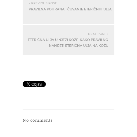
« PREVIOUS POST
PRAVILNA POHRANA I ČUVANJE ETERIČNIH ULJA
NEXT POST »
ETERIČNA ULJA U NJEZI KOŽE: KAKO PRAVILNO
NANIJETI ETERIČNA ULJA NA KOŽU
No comments