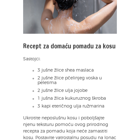
Recept za domaću pomadu za kosu
Sastojci:
3 jušne žlice shea maslaca
2 jušne žlice pčelinjeg voska u
peletima
2 jušne žlice ulja jojobe
1 jušna žlica kukuruznog škroba
3 kapi eteričnog ulja ružmarina
Ukrotite neposlušnu kosu i poboljšajte
njenu teksturu pomoću ovog prirodnog
recepta za pomadu koja neće zamastiti
kosu. Postavite vatrostalnu posudu na lonac