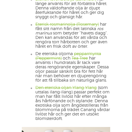
länge använts för att förbättra håret.
Denna väldoftande olja är djupt
återfuktande för håret och ger dig
snyggt och glansigt hår.
Eterisk rosmarinolja (Rosemary)
har
fått sitt namn från det latinska
ros
marinus
som betyder ”havets dagg”.
Den kan användas för att vårda och
rengöra torr hårbotten och ger även
håret en frisk doft av örter.
De eteriska oljorna
pepparmynta
(Peppermint)
och
Tea Tree
har
använts i hundratals år tack vare
deras rengörande egenskaper. Dessa
oljor passar särskilt bra för fett hår
när man behöver en djuprengöring
för att få tillbaka sin naturliga glans.
Den eteriska oljan Ylang Ylang
(som
uttalas ilang-ilang) passar perfekt om
man har fått livlöst hår efter många
års hårfönande och stylande. Denna
exotiska olja som ångdestilleras från
blommorna på trädet Canang vårdar
livlöst hår och ger det en utsökt
blomsterdoft.