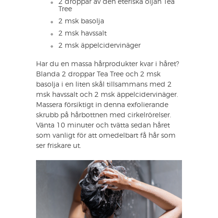
2 droppar av den eteriska oljan Tea
Tree
2 msk basolja
2 msk havssalt
2 msk äppelcidervinäger
Har du en massa hårprodukter kvar i håret?
Blanda 2 droppar Tea Tree och 2 msk
basolja i en liten skål tillsammans med 2
msk havssalt och 2 msk äppelcidervinäger.
Massera försiktigt in denna exfolierande
skrubb på hårbottnen med cirkelrörelser.
Vänta 10 minuter och tvätta sedan håret
som vanligt för att omedelbart få hår som
ser friskare ut.