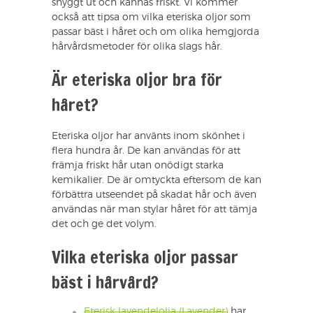
snyggt ut och kännas friskt. Vi kommer
också att tipsa om vilka eteriska oljor som
passar bäst i håret och om olika hemgjorda
hårvårdsmetoder för olika slags hår.
Är eteriska oljor bra för
håret?
Eteriska oljor har använts inom skönhet i
flera hundra år. De kan användas för att
främja friskt hår utan onödigt starka
kemikalier. De är omtyckta eftersom de kan
förbättra utseendet på skadat hår och även
användas när man stylar håret för att tämja
det och ge det volym.
Vilka eteriska oljor passar
bäst i hårvård?
Eterisk lavendelolja (Lavender)
har